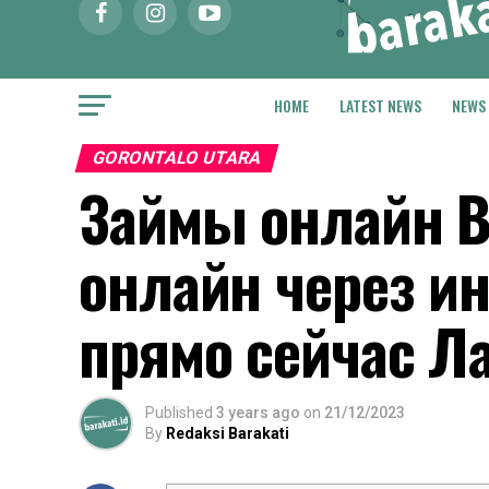
HOME
LATEST NEWS
NEWS
GORONTALO UTARA
Займы онлайн В
онлайн через ин
прямо сейчас Л
Published
3 years ago
on
21/12/2023
By
Redaksi Barakati