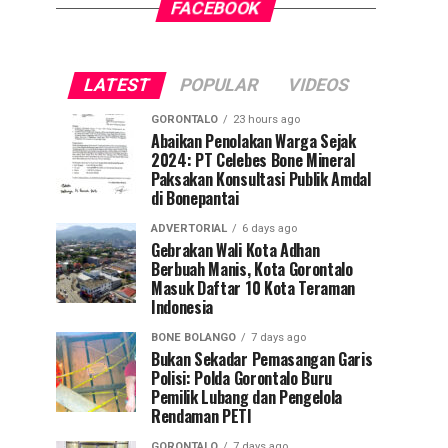
FACEBOOK
LATEST
POPULAR
VIDEOS
GORONTALO
23 hours ago
Abaikan Penolakan Warga Sejak
2024: PT Celebes Bone Mineral
Paksakan Konsultasi Publik Amdal
di Bonepantai
ADVERTORIAL
6 days ago
Gebrakan Wali Kota Adhan
Berbuah Manis, Kota Gorontalo
Masuk Daftar 10 Kota Teraman
Indonesia
BONE BOLANGO
7 days ago
Bukan Sekadar Pemasangan Garis
Polisi: Polda Gorontalo Buru
Pemilik Lubang dan Pengelola
Rendaman PETI
GORONTALO
7 days ago