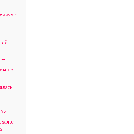
ениях с
ной
neza
ямы по
илась
айм
 залог
нь