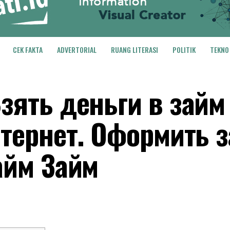
CEK FAKTA
ADVERTORIAL
RUANG LITERASI
POLITIK
TEKNO
зять деньги в займ
тернет. Оформить 
айм Займ