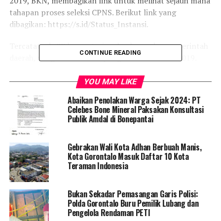
2019, BKN, membagikan link untuk melihat sejauh mana
tahapan proses seleksi CPNS. Berikut link yang
dibagikan: https://s.id/Status_Instansi.
Tercatat ada 37 kementerian, lembaga, dan pemerintah
CONTINUE READING
daerah, yang telah merilis pengumuman CPNS 2019.
Kamu bisa mengecek kelulusan administrasi dengan
YOU MAY LIKE
melihatnya di akun masing-masing instansi atau
Abaikan Penolakan Warga Sejak 2024: PT
pemerintah daerah terkait. Peserta yang tak lulus
Celebes Bone Mineral Paksakan Konsultasi
karena alasan tidak memenuhi syarat bisa dilihat melalui
Publik Amdal di Bonepantai
akun sscasn.bkn.go.id. Pelamar juga mengajukan hak
sanggah sesuai dengan jadwal yang telah ditetapkan.
Gebrakan Wali Kota Adhan Berbuah Manis,
Kota Gorontalo Masuk Daftar 10 Kota
Peserta yang lulus seleksi administrasi, bisa mengikuti
Teraman Indonesia
tahap berikutnya, yaitu Seleksi Kompetensi Dasar (SKD).
Seleksi ini menggunakan tes berbasis komputer. Ada tiga
Bukan Sekadar Pemasangan Garis Polisi:
materi yang diujikan, yaitu Tes Wawasan Kebangsaan,
Polda Gorontalo Buru Pemilik Lubang dan
Tes Intelegensia Umum, dan Tes Karakteristik Pribadi.
Pengelola Rendaman PETI