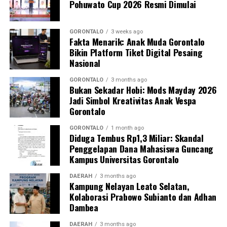
Pohuwato Cup 2026 Resmi Dimulai
GORONTALO
3 weeks ago
Fakta Menarik: Anak Muda Gorontalo
Bikin Platform Tiket Digital Pesaing
Nasional
GORONTALO
3 months ago
Bukan Sekadar Hobi: Mods Mayday 2026
Jadi Simbol Kreativitas Anak Vespa
Gorontalo
GORONTALO
1 month ago
Diduga Tembus Rp1,3 Miliar: Skandal
Penggelapan Dana Mahasiswa Guncang
Kampus Universitas Gorontalo
DAERAH
3 months ago
Kampung Nelayan Leato Selatan,
Kolaborasi Prabowo Subianto dan Adhan
Dambea
DAERAH
3 months ago