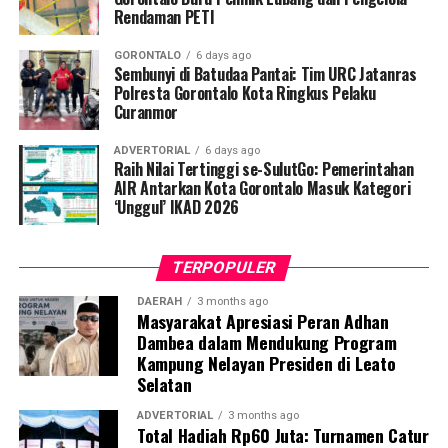
Rendaman PETI
Kota.
GORONTALO
6 days ago
Menindaklanjuti laporan korban, Tim URC Jatanras
Sembunyi di Batudaa Pantai: Tim URC Jatanras
bergerak cepat melakukan penyelidikan hingga berhasil
Polresta Gorontalo Kota Ringkus Pelaku
Curanmor
mendeteksi keberadaan pelaku dan melakukan
penangkapan tanpa perlawanan. Saat ini pelaku beserta
ADVERTORIAL
6 days ago
barang bukti telah diamankan di Mako Polresta
Raih Nilai Tertinggi se-SulutGo: Pemerintahan
Gorontalo Kota guna menjalani proses hukum lebih
AIR Antarkan Kota Gorontalo Masuk Kategori
‘Unggul’ IKAD 2026
lanjut.
TERPOPULER
DAERAH
3 months ago
Masyarakat Apresiasi Peran Adhan
Dambea dalam Mendukung Program
Kampung Nelayan Presiden di Leato
Selatan
ADVERTORIAL
3 months ago
Total Hadiah Rp60 Juta: Turnamen Catur