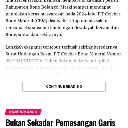
industri ekstraktif kembali membara di kawasan pesisir
Pemerintah Kabupaten Hulu Sungai Tengah
Kabupaten Bone Bolango. Meski sempat mendapat
Pemerintah Kabupaten Kutai Kartanegara
penolakan keras masyarakat pada 2024 lalu, PT Celebes
Bone Mineral (CBM) disinyalir tetap memaksakan
Pemerintah Kabupaten Gorontalo Utara
rencana ekspansi pertambangan di wilayah Kecamatan
Pemerintah Kabupaten Tojo Una-Una
Bonepantai dan sekitarnya.
Pemerintah Kabupaten Morowali Utara
Langkah ekspansi tersebut terkuak seiring beredarnya
Pemerintah Provinsi Sulawesi Selatan
Surat Undangan Resmi PT Celebes Bone Mineral Nomor:
08/CBM/VII/2026. Dalam dokumen tersebut, pihak
Pemerintah Kota Mataram
perusahaan menjadwalkan agenda Konsultasi Publik
Pemerintah Kabupaten Sikka
terkait Penyusunan Analisis Mengenai Dampak
Pemerintah Kabupaten Ende
Lingkungan (Amdal) pada Kamis (6/8/2026) di
CONTINUE READING
Kecamatan Bonepantai. Forum ini digelar sebagai
Pemerintah Kabupaten Sumba Timur
tahapan wajib guna menaikkan status Izin Usaha
Pemerintah Kabupaten Malaka
Pertambangan (IUP) ke tahap Operasi Produksi.
Pemerintah Kabupaten Maluku Tenggara Barat
BONE BOLANGO
Rencana konsultasi publik tersebut menyasar cakupan
Bukan Sekadar Pemasangan Garis
Pemerintah Provinsi Kepulauan Riau
wilayah yang terbilang luas. Pihak perusahaan