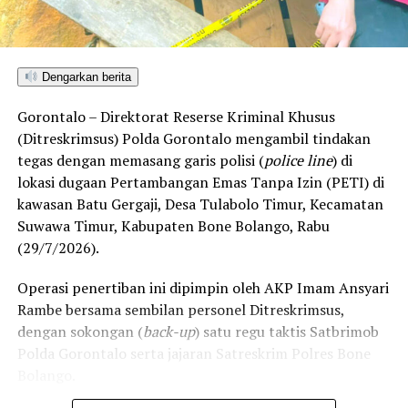
Penolakan masif yang konsisten disuarakan warga
pesisir ini berlandaskan kekhawatiran atas dampak
Dengarkan berita
kerusakan lingkungan. Kehadiran industri ekstraktif di
wilayah Bonepantai, Bulawa, dan Kabila Bone dinilai
Gorontalo – Direktorat Reserse Kriminal Khusus
berpotensi merusak ekosistem pesisir serta perairan
(Ditreskrimsus) Polda Gorontalo mengambil tindakan
Teluk Tomini, menghancurkan daerah resapan air, dan
tegas dengan memasang garis polisi (
police line
) di
mengancam ruang hidup nelayan serta petani lokal.
lokasi dugaan Pertambangan Emas Tanpa Izin (PETI) di
kawasan Batu Gergaji, Desa Tulabolo Timur, Kecamatan
Rencana konsultasi publik PT CBM diprediksi bakal
Suwawa Timur, Kabupaten Bone Bolango, Rabu
mendapat perlawanan ketat dari koalisi masyarakat sipil
(29/7/2026).
dan warga lintas desa yang bersiap menghadang
masuknya aktivitas pertambangan demi memelihara
Operasi penertiban ini dipimpin oleh AKP Imam Ansyari
kelestarian ruang hidup mereka.
Rambe bersama sembilan personel Ditreskrimsus,
dengan sokongan (
back-up
) satu regu taktis Satbrimob
Polda Gorontalo serta jajaran Satreskrim Polres Bone
Bolango.