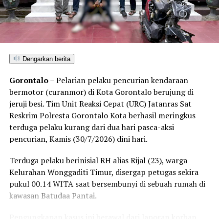
Selain menyegel lubang tambang dan mengamankan
barang bukti material serta alat pengolahan, petugas
turut menempelkan surat imbauan tertulis di sekitar
area penambangan agar tidak ada lagi aktivitas ilegal
Dengarkan berita
yang berlangsung.
Gorontalo
– Pelarian pelaku pencurian kendaraan
Kendati saat tim tiba di lokasi tidak ditemukan adanya
bermotor (curanmor) di Kota Gorontalo berujung di
aktivitas penambangan yang tengah berjalan, seluruh
jeruji besi. Tim Unit Reaksi Cepat (URC) Jatanras Sat
rangkaian kegiatan penyelidikan berlangsung aman,
Reskrim Polresta Gorontalo Kota berhasil meringkus
kondusif, dan tanpa hambatan.
terduga pelaku kurang dari dua hari pasca-aksi
pencurian, Kamis (30/7/2026) dini hari.
Kombes Pol. Maruly menegaskan, Polda Gorontalo tidak
akan berhenti pada tindakan penyegelan semata.
Terduga pelaku berinisial RH alias Rijal (23), warga
Pihaknya kini tengah melakukan penelusuran mendalam
Kelurahan Wonggaditi Timur, disergap petugas sekira
terhadap pihak-pihak yang terafiliasi dengan aktivitas
pukul 00.14 WITA saat bersembunyi di sebuah rumah di
tambang ilegal tersebut.
kawasan Batudaa Pantai.
“Sebagai tindak lanjut, Ditreskrimsus Polda Gorontalo
Pengungkapan kasus ini berawal dari laporan korban,