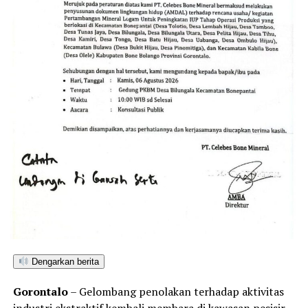
Badan Pengkajian dan Penerapan Teknologi
Badan Pengawasan Keuangan dan Pembangunan
Kepolisian Negara
Setjen Komisi Pemilihan Umum
Pemerintah Daerah
Pemerintah Kabupaten Humbang Hasundutan
Pemerintah Kabupaten Kampar
Pemerintah Kabupaten Solok Selatan
Pemerintah Kabupaten Melawi
Pemerintah Kabupaten Kotawaringin Barat
Dengarkan berita
Pemerintah Kabupaten Murung Raya
Gorontalo
– Gelombang penolakan terhadap aktivitas
Pemerintah Kabupaten Tanah Laut