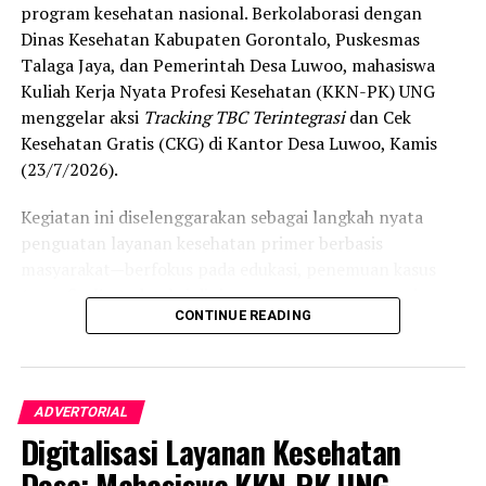
program kesehatan nasional. Berkolaborasi dengan
Dinas Kesehatan Kabupaten Gorontalo, Puskesmas
Talaga Jaya, dan Pemerintah Desa Luwoo, mahasiswa
Kuliah Kerja Nyata Profesi Kesehatan (KKN-PK) UNG
menggelar aksi
Tracking TBC Terintegrasi
dan Cek
Kesehatan Gratis (CKG) di Kantor Desa Luwoo, Kamis
(23/7/2026).
Kegiatan ini diselenggarakan sebagai langkah nyata
penguatan layanan kesehatan primer berbasis
masyarakat—berfokus pada edukasi, penemuan kasus
(
case finding
), deteksi dini, serta pemutusan rantai
CONTINUE READING
penularan tuberkulosis (TBC) yang masih menjadi salah
satu tantangan kesehatan terbesar di Indonesia.
Pelaksanaan program ini didampingi secara langsung
ADVERTORIAL
oleh tim Dosen Pembimbing Lapangan (DPL) KKN-PK
Digitalisasi Layanan Kesehatan
Desa Luwoo, yakni Dr. dr. Vivien Novarina A. Kasim,
M.Kes., dr. Siti Rakhmatia P. Th. Kum, M.Biomed., Ns. Nur
Desa: Mahasiswa KKN-PK UNG