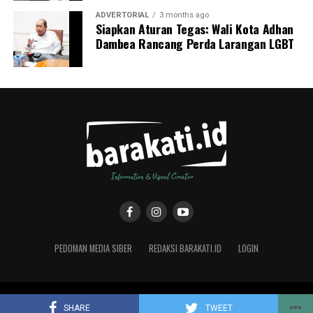
ADVERTORIAL
3 months ago
Siapkan Aturan Tegas: Wali Kota Adhan
Dambea Rancang Perda Larangan LGBT
PEDOMAN MEDIA SIBER
REDAKSI BARAKATI.ID
LOGIN
Copyright © 2019 Barakati.ID supported by CMS Studio Design
SHARE
TWEET