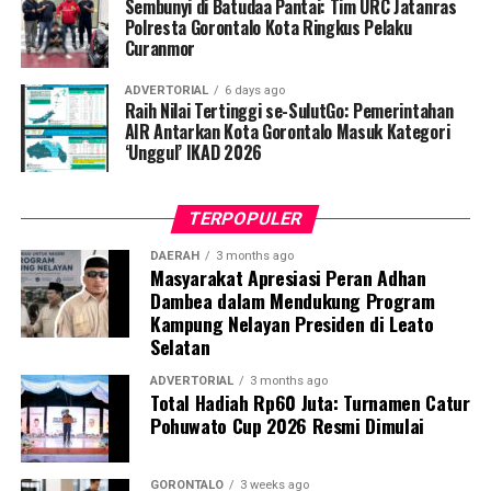
Sembunyi di Batudaa Pantai: Tim URC Jatanras
krisis bencana, serta mampu berkoordinasi secara efektif
Polresta Gorontalo Kota Ringkus Pelaku
Curanmor
dengan tenaga kesehatan,” jelasnya.
ADVERTORIAL
6 days ago
Selain sesi edukasi teknis, mahasiswa UNG turut
Raih Nilai Tertinggi se-SulutGo: Pemerintahan
meluncurkan
Buku Panduan Manajemen
AIR Antarkan Kota Gorontalo Masuk Kategori
‘Unggul’ IKAD 2026
Kegawatdaruratan Ibu Hamil pada Situasi Bencana
. Buku
petunjuk praktis ini berfungsi sebagai pedoman standar
bagi kader dalam melakukan deteksi dini,
TERPOPULER
pendampingan, hingga skenario evakuasi ibu hamil
berisiko tinggi.
DAERAH
3 months ago
Masyarakat Apresiasi Peran Adhan
Dambea dalam Mendukung Program
Dosen Pembimbing Lapangan (DPL) KKN Profesi
Kampung Nelayan Presiden di Leato
Kesehatan UNG menegaskan bahwa pemberdayaan
Selatan
kader berbasis komunitas merupakan instrumen krusial
dalam mempercepat penurunan Angka Kematian Ibu
ADVERTORIAL
3 months ago
Total Hadiah Rp60 Juta: Turnamen Catur
(AKI) dan Angka Kematian Anak (AKA).
Pohuwato Cup 2026 Resmi Dimulai
“Penyelamatan jiwa ibu hamil saat bencana tidak bisa
hanya bergantung pada fasilitas kesehatan formal.
GORONTALO
3 weeks ago