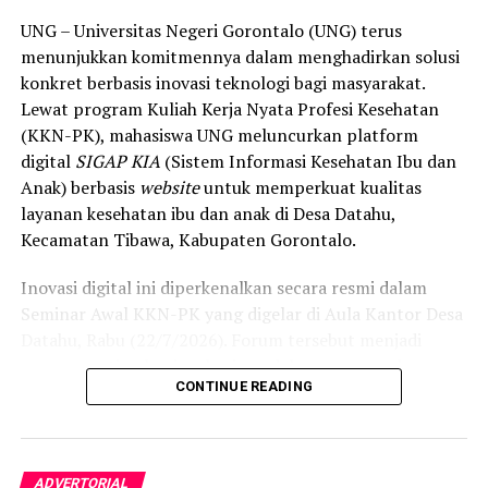
dipahami agar warga tidak ragu melakukan pemeriksaan
UNG – Universitas Negeri Gorontalo (UNG) terus
apabila mengalami gejala batuk berkepanjangan,”
menunjukkan komitmennya dalam menghadirkan solusi
terang Taufik.
konkret berbasis inovasi teknologi bagi masyarakat.
Lewat program Kuliah Kerja Nyata Profesi Kesehatan
Selain skrining TBC, mahasiswa turut mendampingi
(KKN-PK), mahasiswa UNG meluncurkan platform
nakes Puskesmas Talaga Jaya dalam memberikan
digital
SIGAP KIA
(Sistem Informasi Kesehatan Ibu dan
pelayanan Cek Kesehatan Gratis (CKG), meliputi
Anak) berbasis
website
untuk memperkuat kualitas
pengukuran tekanan darah, cek kadar gula darah, dan
layanan kesehatan ibu dan anak di Desa Datahu,
penapisan faktor risiko penyakit tidak menular (PTM)
Kecamatan Tibawa, Kabupaten Gorontalo.
sebagai upaya promotif-preventif.
Inovasi digital ini diperkenalkan secara resmi dalam
Perwakilan DPL KKN-PK, Dr. dr. Vivien Novarina A.
Seminar Awal KKN-PK yang digelar di Aula Kantor Desa
Kasim, M.Kes., menegaskan bahwa keterlibatan
Datahu, Rabu (22/7/2026). Forum tersebut menjadi
mahasiswa merupakan bentuk perwujudan Tri Dharma
sarana penting bagi mahasiswa dalam memaparkan
Perguruan Tinggi dalam mengawal transformasi
CONTINUE READING
pemetaan data awal kesehatan masyarakat, sekaligus
layanan kesehatan primer.
menyosialisasikan program kerja strategis selama masa
“Kehadiran mahasiswa mempercepat jangkauan skema
pengabdian.
active case finding
TBC yang dicanangkan pemerintah.
ADVERTORIAL