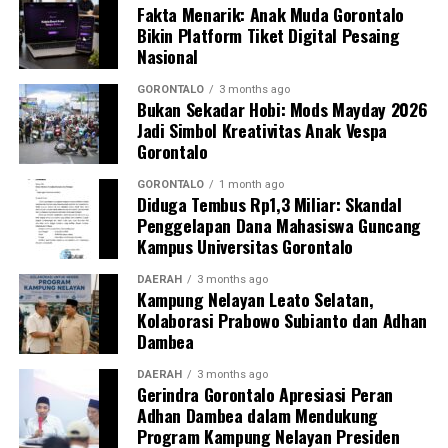
Fakta Menarik: Anak Muda Gorontalo
Harus ada sistem kesiapsiagaan berbasis masyarakat
Bikin Platform Tiket Digital Pesaing
yang solid. Kehadiran buku panduan ini memperjelas
Nasional
alur koordinasi penanganan darurat di lapangan,” ujar
DPL KKN.
GORONTALO
3 months ago
Bukan Sekadar Hobi: Mods Mayday 2026
Jadi Simbol Kreativitas Anak Vespa
Pelatihan berlangsung interaktif lewat simulasi
Gorontalo
penanganan awal, diskusi kasus, hingga penyamaan
persepsi peran keluarga dalam pengawasan masa
GORONTALO
1 month ago
Diduga Tembus Rp1,3 Miliar: Skandal
kehamilan.
Penggelapan Dana Mahasiswa Guncang
Kampus Universitas Gorontalo
Inisiatif
BUMIL TANGGUH
menjadi wujud nyata
komitmen KKN Profesi Kesehatan UNG 2026 dalam
DAERAH
3 months ago
Kampung Nelayan Leato Selatan,
mengoptimalkan pengawasan kehamilan risiko tinggi.
Kolaborasi Prabowo Subianto dan Adhan
Melalui sinergi mahasiswa, kader, dan pemerintah desa,
Dambea
UNG berharap terbangun sistem mitigasi kebencanan
maternal yang tanggap, terintegrasi, dan berkelanjutan.
DAERAH
3 months ago
Gerindra Gorontalo Apresiasi Peran
Adhan Dambea dalam Mendukung
Program Kampung Nelayan Presiden