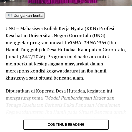
Guna menjaga keberlanjutan program pasca-KKN,
mahasiswa UNG juga memberikan pembekalan dan
Dengarkan berita
pelatihan teknis bagi para kader kesehatan desa dalam
UNG – Mahasiswa Kuliah Kerja Nyata (KKN) Profesi
mengoperasikan sistem informasi tersebut.
Kesehatan Universitas Negeri Gorontalo (UNG)
Selain inovasi digital, tim KKN-PK UNG turut
menggelar program inovatif
BUMIL TANGGUH
(Ibu
menggalakkan serangkaian kegiatan promotif dan
Hamil Tangguh) di Desa Hutadaa, Kabupaten Gorontalo,
preventif. Program tersebut mencakup aksi kerja bakti
Jumat (24/7/2026). Program ini dihadirkan untuk
lingkungan, edukasi pemilahan sampah, sosialisasi
memperkuat kesiapsiagaan masyarakat dalam
bahaya HIV/AIDS dan Infeksi Menular Seksual (IMS),
merespons kondisi kegawatdaruratan ibu hamil,
pelaksanaan senam hipertensi, Pemeriksaan Kesehatan
khususnya saat situasi bencana alam.
Gratis (PKG), hingga sosialisasi Program Pengelolaan
Dipusatkan di Koperasi Desa Hutadaa, kegiatan ini
Penyakit Kronis (Prolanis) untuk menekan angka
mengusung tema
“Model Pemberdayaan Kader dan
hipertensi dan diabetes melitus.
Tenaga Kesehatan Berbasis Buku Panduan Manajemen
Pemerintah Desa Datahu memberikan apresiasi penuh
Kegawatdaruratan Ibu Hamil pada Situasi Bencana untuk
atas terobosan digital yang dihadirkan mahasiswa UNG.
Menurunkan Risiko Angka Kematian Ibu dan Anak di
Inovasi
SIGAP KIA
dinilai sangat relevan dengan
CONTINUE READING
Desa Hutadaa”
. Agenda ini melibatkan kader kesehatan,
kebutuhan modernisasi layanan desa, khususnya dalam