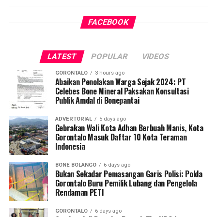
tenaga medis, serta aparatur desa setempat.
mempercepat penanganan kehamilan berisiko tinggi
FACEBOOK
Program
BUMIL TANGGUH
dirancang untuk
dan menekan angka kematian ibu serta anak secara
meningkatkan kapasitas kader kesehatan sebagai garda
berkelanjutan.
terdepan di tingkat desa. Lewat pelatihan ini, para kader
LATEST
POPULAR
VIDEOS
dibekali keterampilan mengidentifikasi tanda bahaya
kehamilan, memberikan pertolongan pertama maternal,
GORONTALO
3 hours ago
serta mengoordinasikan mekanisme rujukan cepat (
Abaikan Penolakan Warga Sejak 2024: PT
fast-
Celebes Bone Mineral Paksakan Konsultasi
track referral
).
Publik Amdal di Bonepantai
Koordinator Desa KKN Profesi Kesehatan UNG Desa
ADVERTORIAL
5 days ago
Hutadaa menekankan pentingnya posisi strategis kader
Gebrakan Wali Kota Adhan Berbuah Manis, Kota
Gorontalo Masuk Daftar 10 Kota Teraman
yang bersinggungan langsung dengan masyarakat
Indonesia
harian.
BONE BOLANGO
6 days ago
“Kader adalah pihak terdekat dengan ibu hamil dan
Bukan Sekadar Pemasangan Garis Polisi: Polda
keluarganya. Melalui program ini, kami ingin
Gorontalo Buru Pemilik Lubang dan Pengelola
Rendaman PETI
memastikan kader di Desa Hutadaa memiliki
kesiapsiagaan tinggi dalam mengenali
GORONTALO
6 days ago
kegawatdaruratan kehamilan, terutama di tengah situasi