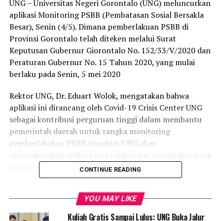
UNG – Universitas Negeri Gorontalo (UNG) meluncurkan
aplikasi Monitoring PSBB (Pembatasan Sosial Bersakla
Besar), Senin (4/5). Dimana pemberlakuan PSBB di
Provinsi Gorontalo telah diteken melalui Surat
Keputusan Gubernur Giorontalo No. 152/33/V/2020 dan
Peraturan Gubernur No. 15 Tahun 2020, yang mulai
berlaku pada Senin, 5 mei 2020
Rektor UNG, Dr. Eduart Wolok, mengatakan bahwa
aplikasi ini dirancang oleh Covid-19 Crisis Center UNG
sebagai kontribusi perguruan tinggi dalam membantu
pemerintah daerah untuk rangka monitoring
pemberlakukan PSBB tersebut. UNG akan
menyampaikan aplikasi ini ke Gubernur Gorontalo untuk
bisa dijadikan instrumen monitoring.
CONTINUE READING
“Aplikasi ini untuk sebagai tindak lanjut Peraturan
YOU MAY LIKE
Gubernur (Pergub) mengenai PSBB pada pasal 4 ayat D.
Aplikasi ini bisa berguna untuk mengevaluasi jumlah
Kuliah Gratis Sampai Lulus: UNG Buka Jalur