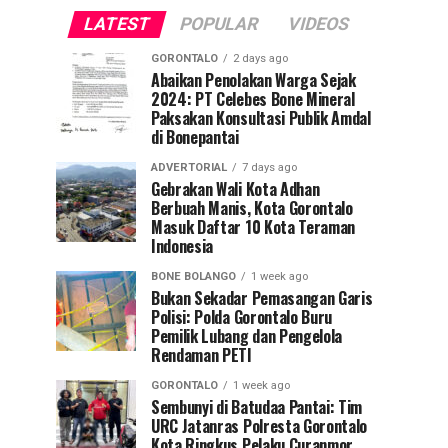
LATEST
POPULAR
VIDEOS
GORONTALO
2 days ago
Abaikan Penolakan Warga Sejak
2024: PT Celebes Bone Mineral
Paksakan Konsultasi Publik Amdal
di Bonepantai
ADVERTORIAL
7 days ago
Gebrakan Wali Kota Adhan
Berbuah Manis, Kota Gorontalo
Masuk Daftar 10 Kota Teraman
Indonesia
BONE BOLANGO
1 week ago
Bukan Sekadar Pemasangan Garis
Polisi: Polda Gorontalo Buru
Pemilik Lubang dan Pengelola
Rendaman PETI
GORONTALO
1 week ago
Sembunyi di Batudaa Pantai: Tim
URC Jatanras Polresta Gorontalo
Kota Ringkus Pelaku Curanmor