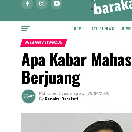
HOME
LATEST NEWS
NEWS
RUANG LITERASI
Apa Kabar Mahasi
Berjuang
Published
6 years ago
on
29/04/2020
By
Redaksi Barakati