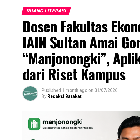
RUANG LITERASI
Dosen Fakultas Ekon
IAIN Sultan Amai Go
“Manjonongki”, Apli
dari Riset Kampus
Published
1 month ago
on
01/07/2026
By
Redaksi Barakati