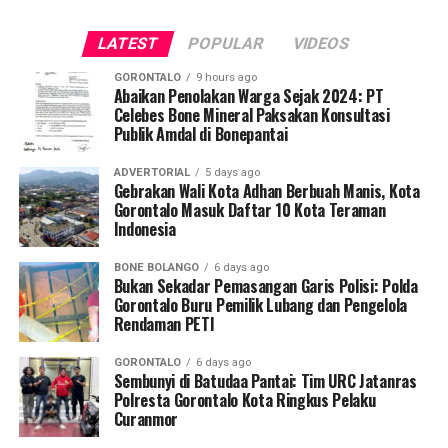
“Kami mengapresiasi dukungan dan peran Pak Adhan
Dambea dalam memfasilitasi serta mendukung Program
LATEST
POPULAR
VIDEOS
Kampung Nelayan di Kota Gorontalo. Kehadiran
GORONTALO
9 hours ago
Presiden Prabowo meresmikan langsung program ini
Abaikan Penolakan Warga Sejak 2024: PT
Celebes Bone Mineral Paksakan Konsultasi
menjadi kebanggaan bagi masyarakat Gorontalo,” ujar
Publik Amdal di Bonepantai
Moh Nasir Majid.
ADVERTORIAL
5 days ago
Gebrakan Wali Kota Adhan Berbuah Manis, Kota
Gorontalo Masuk Daftar 10 Kota Teraman
Indonesia
BONE BOLANGO
6 days ago
Bukan Sekadar Pemasangan Garis Polisi: Polda
Gorontalo Buru Pemilik Lubang dan Pengelola
Rendaman PETI
GORONTALO
6 days ago
Sembunyi di Batudaa Pantai: Tim URC Jatanras
Polresta Gorontalo Kota Ringkus Pelaku
Curanmor