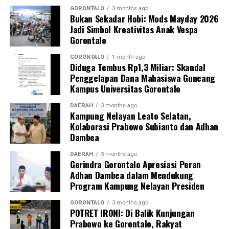
GORONTALO
3 months ago
Bukan Sekadar Hobi: Mods Mayday 2026
Jadi Simbol Kreativitas Anak Vespa
Gorontalo
GORONTALO
1 month ago
Diduga Tembus Rp1,3 Miliar: Skandal
Penggelapan Dana Mahasiswa Guncang
Kampus Universitas Gorontalo
DAERAH
3 months ago
Kampung Nelayan Leato Selatan,
Kolaborasi Prabowo Subianto dan Adhan
Dambea
DAERAH
3 months ago
Gerindra Gorontalo Apresiasi Peran
Adhan Dambea dalam Mendukung
Program Kampung Nelayan Presiden
GORONTALO
3 months ago
POTRET IRONI: Di Balik Kunjungan
Prabowo ke Gorontalo, Rakyat