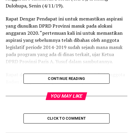
Dulohupa, Senin (4/11/19).
Rapat Dengar Pendapat ini untuk memastikan aspirasi
yang diusulkan DPRD Provinsi masuk pada alokasi
anggaran 2020. “pertemuan kali ini untuk memastikan
aspirasi yang sebelumnya telah dibahas oleh anggota
legislatif periode 2014-2019 sudah sejauh mana masuk
pada program yang ada di dinas terkait, ujar Ketua
DPRD Provinsi Paris A. Yusuf dalam sambutannya.
Rapat dengar pendapat dihujani interupsi dari Anggota
CONTINUE READING
Badan Anggaran, yang membuat rapat tidak
menemukan kesepakatan.
YOU MAY LIKE
Politisi Partai Amanat Nasional Fadli Hasan
mengatakan, pengalokasian anggaran tahun 2020
ternyata masih banyak aspirasi yang masuk dalam skala
CLICK TO COMMENT
prioritas pemprov, “kita berharap pemprov punya
mekanisme skala priortas entah itu urusan wajib atau