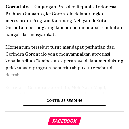
Gorontalo
– Kunjungan Presiden Republik Indonesia,
Prabowo Subianto, ke Gorontalo dalam rangka
meresmikan Program Kampung Nelayan di Kota
Gorontalo berlangsung lancar dan mendapat sambutan
hangat dari masyarakat.
Momentum tersebut turut mendapat perhatian dari
Gerindra Gorontalo yang menyampaikan apresiasi
kepada Adhan Dambea atas perannya dalam mendukung
pelaksanaan program pemerintah pusat tersebut di
daerah.
Sekretaris Gerindra Gorontalo, Moh Nasir Majid,
mengatakan sinergi antara pemerintah pusat dan
pemerintah daerah menjadi faktor penting dalam
CONTINUE READING
menghadirkan program yang langsung menyentuh
kebutuhan masyarakat, khususnya warga pesisir dan
FACEBOOK
nelayan.