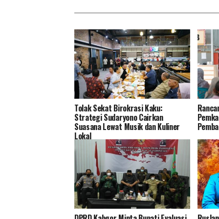
Tolak Sekat Birokrasi Kaku:
Rancan
Strategi Sudaryono Cairkan
Pemkab
Suasana Lewat Musik dan Kuliner
Pemba
Lokal
DPRD Kabgor Minta Bupati Evaluasi
Ruslan