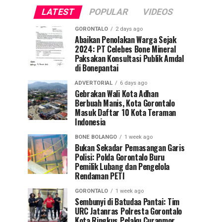
LATEST
POPULAR
VIDEOS
GORONTALO
2 days ago
Abaikan Penolakan Warga Sejak
2024: PT Celebes Bone Mineral
Paksakan Konsultasi Publik Amdal
di Bonepantai
ADVERTORIAL
6 days ago
Gebrakan Wali Kota Adhan
Berbuah Manis, Kota Gorontalo
Masuk Daftar 10 Kota Teraman
Indonesia
BONE BOLANGO
1 week ago
Bukan Sekadar Pemasangan Garis
Polisi: Polda Gorontalo Buru
Pemilik Lubang dan Pengelola
Rendaman PETI
GORONTALO
1 week ago
Sembunyi di Batudaa Pantai: Tim
URC Jatanras Polresta Gorontalo
Kota Ringkus Pelaku Curanmor