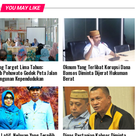
YOU MAY LIKE
g Target Lima Tahun:
Oknum Yang Terlibat Korupsi Dana
 Pohuwato Godok Peta Jalan
Bansos Diminta Dijerat Hukuman
ngunan Kependudukan
Berat
 Latif, Nelayan Yang Terpilih
Dinas Pertanian Kabgor Diminta