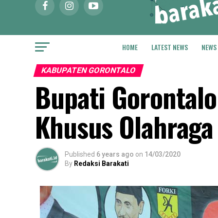
HOME
LATEST NEWS
NEWS
KABUPATEN GORONTALO
Bupati Gorontalo
Khusus Olahraga
Published
6 years ago
on
14/03/2020
By
Redaksi Barakati