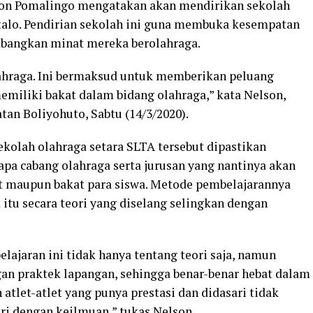
son Pomalingo mengatakan akan mendirikan sekolah
talo. Pendirian sekolah ini guna membuka kesempatan
bangkan minat mereka berolahraga.
lahraga. Ini bermaksud untuk memberikan peluang
miliki bakat dalam bidang olahraga,” kata Nelson,
an Boliyohuto, Sabtu (14/3/2020).
ekolah olahraga setara SLTA tersebut dipastikan
apa cabang olahraga serta jurusan yang nantinya akan
t maupun bakat para siswa. Metode pembelajarannya
 itu secara teori yang diselang selingkan dengan
jaran ini tidak hanya tentang teori saja, namun
gan praktek lapangan, sehingga benar-benar hebat dalam
atlet-atlet yang punya prestasi dan didasari tidak
ari dengan keilmuan,” tukas Nelson.