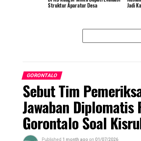
Struktur Aparatur Desa
Jadi K
GORONTALO
Sebut Tim Pemeriksa
Jawaban Diplomatis 
Gorontalo Soal Kisr
Published
1 month ago
on
01/07/2026