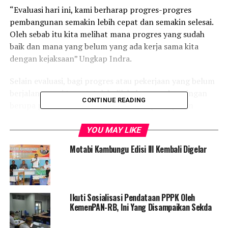
“Evaluasi hari ini, kami berharap progres-progres
pembangunan semakin lebih cepat dan semakin selesai.
Oleh sebab itu kita melihat mana progres yang sudah
baik dan mana yang belum yang ada kerja sama kita
dengan kejaksaan” Ungkap Indra.
Selain evaluasi, bagi progres atau pekerjaan yang belum
berjalan sesuai target, telah dilakukan pendampingan
CONTINUE READING
berupa pemberian solusi-solusi untuk percepatan
penyelesaian pengerjaan program.
YOU MAY LIKE
“Yang kita bicarakan tadi juga, solusi-solusi untuk
Motabi Kambungu Edisi lll Kembali Digelar
percepatan penyelesaian pekerjaan,” Tukas Indra.
Dimana teknisnya, dijelaskan Indra, dapat dilakukan
dengan penambahan pekerja atau tukang di lapangan,
Ikuti Sosialisasi Pendataan PPPK Oleh
sehingga pekerjaan dapat segera terselesaikan.
KemenPAN-RB, Ini Yang Disampaikan Sekda
“Kalau ini mengejar penyelesaian, maka misalnya