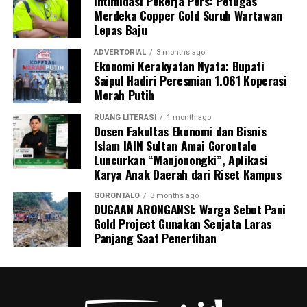
Intimidasi Pekerja Pers: Petugas
pengangkutan barang berbahaya tersebut. Sedikitnya
Merdeka Copper Gold Suruh Wartawan
enam orang saksi telah dimintai keterangan resmi,
Lepas Baju
termasuk personel Ditpolairud yang tiba pertama di
lokasi, Kepala Desa Motihelumo, warga pelapor, serta
ADVERTORIAL
3 months ago
Ekonomi Kerakyatan Nyata: Bupati
masyarakat sekitar.
Saipul Hadiri Peresmian 1.061 Koperasi
Merah Putih
Peristiwa ini dipastikan melanggar sejumlah ketentuan
pidana berlapis. Para pelaku terancam dijerat atas
RUANG LITERASI
1 month ago
tindak pidana pengangkutan barang berbahaya tanpa
Dosen Fakultas Ekonomi dan Bisnis
Islam IAIN Sultan Amai Gorontalo
proses kepabeanan, pelanggaran pelayaran,
Luncurkan “Manjonongki”, Aplikasi
perdagangan tanpa izin resmi, serta pelanggaran
Karya Anak Daerah dari Riset Kampus
Undang-Undang Perlindungan Konsumen karena
memanipulasi label dan kemasan barang.
GORONTALO
3 months ago
DUGAAN ARONGANSI: Warga Sebut Pani
Gold Project Gunakan Senjata Laras
Menutup keterangannya, Kombes Devy mengimbau
Panjang Saat Penertiban
seluruh masyarakat pesisir Gorontalo untuk terus
meningkatkan kewaspadaan dan tidak ragu segera
melapor ke pihak berwajib jika melihat adanya aktivitas
mencurigakan di wilayah perairan.