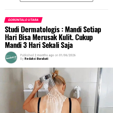
Lingkungan
DON'T MISS
Pemda Pohuwato Tiru Penataan Perumahan dan
GORONTALO UTARA
Permukiman di Pemkot Palopo
Studi Dermatologis : Mandi Setiap
Hari Bisa Merusak Kulit. Cukup
Mandi 3 Hari Sekali Saja
Published
2 months ago
on
01/06/2026
By
Redaksi Barakati