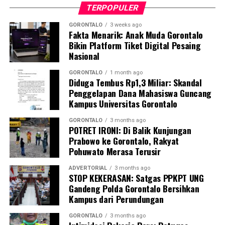
tersebut memiliki bobot sekitar 50 kilogram dan berisi
TERPOPULER
butiran putih menyerupai batu.
GORONTALO
3 weeks ago
Fakta Menarik: Anak Muda Gorontalo
Guna memastikan kandungan material di dalamnya,
Bikin Platform Tiket Digital Pesaing
penyidik Subdit Gakkum Ditpolairud Polda Gorontalo
Nasional
langsung mengirimkan sampel ke Laboratorium
Forensik (Labfor) Polda Sulawesi Utara di Manado. Hasil
GORONTALO
1 month ago
Diduga Tembus Rp1,3 Miliar: Skandal
pengujian laboratorium mengonfirmasi secara
Penggelapan Dana Mahasiswa Guncang
meyakinkan bahwa butiran putih dalam 39 karung
Kampus Universitas Gorontalo
tersebut positif mengandung sianida.
GORONTALO
3 months ago
POTRET IRONI: Di Balik Kunjungan
Selain menyita 1,9 ton sianida, polisi turut
Prabowo ke Gorontalo, Rakyat
mengamankan bangkai kapal “SAR.01.1824” yang telah
Pohuwato Merasa Terusir
rusak, beserta sisa serpihan dan mesin kapal sebagai
barang bukti.
ADVERTORIAL
3 months ago
STOP KEKERASAN: Satgas PPKPT UNG
Gandeng Polda Gorontalo Bersihkan
Hingga saat ini, pihak kepolisian tengah melakukan
Kampus dari Perundungan
penyelidikan intensif dan memburu pihak-pihak yang
bertanggung jawab atas kepemilikan serta aktivitas
GORONTALO
3 months ago