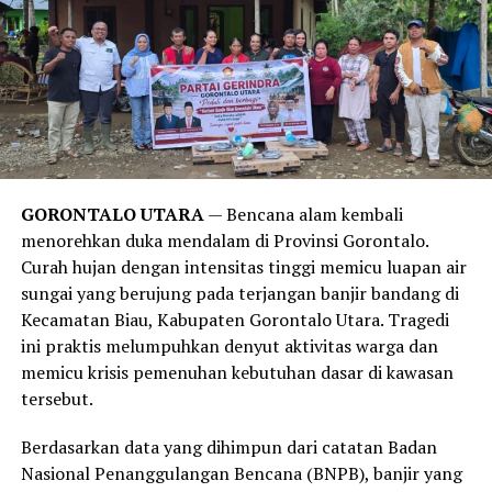
Temuan ini juga sejalan dengan publikasi medis dari
Harvard Health Publishing
. Laporan tersebut
menegaskan bahwa obsesi manusia modern untuk mandi
setiap hari lebih didorong oleh norma sosial, kebiasaan,
serta strategi pemasaran industri sabun kecantikan,
alih-alih kebutuhan medis yang sesungguhnya. Sistem
imun tubuh manusia sejatinya membutuhkan paparan
GORONTALO UTARA
— Bencana alam kembali
kotoran dan bakteri dalam jumlah wajar untuk
menorehkan duka mendalam di Provinsi Gorontalo.
merangsang antibodi agar tetap kuat.
Curah hujan dengan intensitas tinggi memicu luapan air
sungai yang berujung pada terjangan banjir bandang di
Meski demikian, anjuran untuk mandi 2-3 kali seminggu
Kecamatan Biau, Kabupaten Gorontalo Utara. Tragedi
ini memiliki pengecualian. Melansir data tambahan dari
ini praktis melumpuhkan denyut aktivitas warga dan
Healthline
, mereka yang rutin melakukan olahraga
memicu krisis pemenuhan kebutuhan dasar di kawasan
berat, bekerja di luar ruangan yang bersinggungan
tersebut.
langsung dengan kotoran, atau memiliki kondisi medis
tertentu tetap disarankan untuk membersihkan diri
Berdasarkan data yang dihimpun dari catatan Badan
setiap hari.
Nasional Penanggulangan Bencana (BNPB), banjir yang