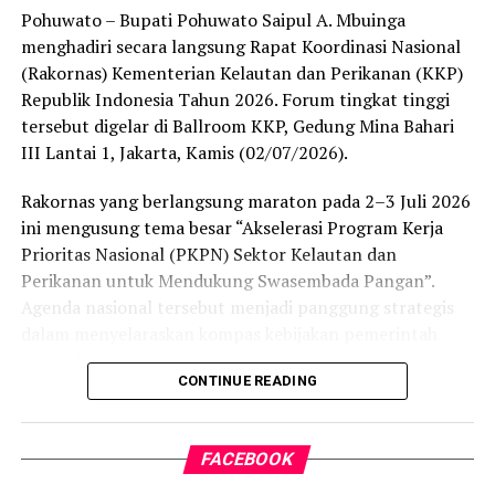
melanggar hukum akan kami tindak tegas dan proses
Pohuwato – Bupati Pohuwato Saipul A. Mbuinga
sesuai ketentuan yang berlaku. Komitmen kami jelas,
menghadiri secara langsung Rapat Koordinasi Nasional
penegakan hukum terhadap PETI dilakukan secara
(Rakornas) Kementerian Kelautan dan Perikanan (KKP)
berkelanjutan,” tegas IPTU Renly.
Republik Indonesia Tahun 2026. Forum tingkat tinggi
tersebut digelar di Ballroom KKP, Gedung Mina Bahari
Saat ini seluruh barang bukti beserta kedua terduga
III Lantai 1, Jakarta, Kamis (02/07/2026).
pelaku telah digelandang ke Mapolres Pohuwato guna
menjalani pemeriksaan intensif. Penyidik Satreskrim
Rakornas yang berlangsung maraton pada 2–3 Juli 2026
masih melengkapi administrasi penyidikan (mindik) dan
ini mengusung tema besar “Akselerasi Program Kerja
menginterogasi sejumlah saksi untuk membongkar
Prioritas Nasional (PKPN) Sektor Kelautan dan
jaringan penambangan ilegal tersebut secara
Perikanan untuk Mendukung Swasembada Pangan”.
menyeluruh.
Agenda nasional tersebut menjadi panggung strategis
dalam menyelaraskan kompas kebijakan pemerintah
“Kami mengapresiasi keberanian warga yang
pusat dan daerah guna mempercepat eksekusi proyek
melaporkan aktivitas ilegal ini. Partisipasi aktif
CONTINUE READING
strategis di sektor bahari.
masyarakat sangat krusial dalam menjaga kondusivitas
keamanan serta kelestarian ekosistem lingkungan di
Kehadiran Bupati Saipul A. Mbuinga menjadi bukti
Kabupaten Pohuwato,” tambah IPTU Renly.
FACEBOOK
otentik komitmen Pemerintah Kabupaten Pohuwato
dalam memperkuat konektivitas birokrasi dengan pusat.
Polres Pohuwato mengimbau seluruh elemen