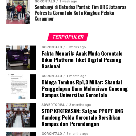
GORONTALO
1 week ago
dalam mempercepat transformasi sektor kelautan agar
Sembunyi di Batudaa Pantai: Tim URC Jatanras
Polresta Gorontalo Kota Ringkus Pelaku
mampu memberikan kontribusi masif terhadap
Curanmor
ketahanan pangan nasional, khususnya mewujudkan
swasembada protein hewani.
TERPOPULER
Bagi Kabupaten Pohuwato, perhelatan akbar ini menjadi
momentum krusial untuk melobi dan memperjuangkan
GORONTALO
3 weeks ago
Fakta Menarik: Anak Muda Gorontalo
program strategis pusat agar mengalir ke daerah.
Bikin Platform Tiket Digital Pesaing
Berbekal bentang laut yang luas, garis pantai yang
Nasional
panjang, serta kekayaan hayati yang melimpah,
Pohuwato dinilai memiliki daya tawar tinggi untuk
GORONTALO
1 month ago
Diduga Tembus Rp1,3 Miliar: Skandal
bertransformasi menjadi salah satu sentra perikanan
Penggelapan Dana Mahasiswa Guncang
utama di kawasan Indonesia Timur.
Kampus Universitas Gorontalo
Bupati Saipul A. Mbuinga menegaskan bahwa Rakornas
ADVERTORIAL
3 months ago
STOP KEKERASAN: Satgas PPKPT UNG
KKP bertindak sebagai wadah krusial dalam
Gandeng Polda Gorontalo Bersihkan
menyamakan persepsi dan arah kebijakan pembangunan
Kampus dari Perundungan
maritim dari hulu ke hilir.
GORONTALO
3 months ago