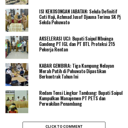
Bupati Saipul mengatakan, pelaksanaan salat iduladha di
ISI KEKOSONGAN JABATAN: Sekda Definitif
Kabupaten Pohuwato merujuk pada keputusan
Cuti Haji, Achmad Jusuf Djuuna Terima SK Pj
pemerintah pusat melalui kementerian agama. Olehnya
Sekda Pohuwato
atas nama pemerintah, pribadi beserta keluarga
menyampaikan selamat hari raya iduladha 1444 hijriah
AKSELERASI UCJ: Bupati Saipul Mbuinga
kepada segenap masyarakat muslim dan muslimat
Gandeng PT IGL dan PT BTL Proteksi 215
Kabupaten Pohuwato, mohon maaf atas segala khilaf
Pekerja Rentan
dan salah.
KABAR GEMBIRA: Tiga Kampung Nelayan
“Diakui pula bahwa setiap hari raya banyak perbedaan
Merah Putih di Pohuwato Dipastikan
yang terjadi kaitan dengan pelaksanaan salat. Namun
Berkontrak Tahun Ini
hal itu jangan dijadikan sebagai persoalan, akan tetapi
mari saling menghargai dan tetap mempererat rasa
Redam Tensi Lingkar Tambang: Bupati Saipul
persatuan, menjaga kebersamaan diantara sesama,
Kumpulkan Manajemen PT PETS dan
karena kunci dari keamanan dan ketertiban suatu
Perwakilan Penambang
wilayah adalah saling menghargai,” pungkas Bupati
Saipul Mbuinga
CLICK TO COMMENT