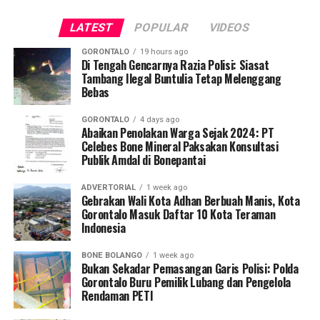
Langkah ini diambil demi mengoptimalkan potensi
masyarakat agar tidak tergiur terlibat dalam aktivitas
LATEST
POPULAR
VIDEOS
melimpah sektor maritim sebagai mesin pertumbuhan
pertambangan ilegal dan segera melapor ke pihak
ekonomi daerah sekaligus mendongkrak taraf hidup
berwajib apabila menemukan indikasi kegiatan PETI di
GORONTALO
19 hours ago
masyarakat pesisir dan nelayan tradisional di Bumi
Di Tengah Gencarnya Razia Polisi: Siasat
wilayahnya.
Tambang Ilegal Buntulia Tetap Melenggang
Panua.
Bebas
Dalam forum nasional tersebut, KKP memaparkan cetak
GORONTALO
4 days ago
biru program prioritas Tahun Anggaran 2026. Beberapa
Abaikan Penolakan Warga Sejak 2024: PT
Celebes Bone Mineral Paksakan Konsultasi
program makro yang disoroti antara lain pembangunan
Publik Amdal di Bonepantai
Kampung Nelayan Merah Putih, revitalisasi tambak di
wilayah Pantai Utara Jawa, akselerasi kawasan budidaya
ADVERTORIAL
1 week ago
udang terintegrasi (
integrated shrimp farming
),
Gebrakan Wali Kota Adhan Berbuah Manis, Kota
Gorontalo Masuk Daftar 10 Kota Teraman
pengembangan budidaya tematik, percepatan
Indonesia
swasembada garam, hingga modernisasi armada kapal
perikanan tangkap nasional.
BONE BOLANGO
1 week ago
Bukan Sekadar Pemasangan Garis Polisi: Polda
Sederet program kerja tersebut disokong penuh oleh
Gorontalo Buru Pemilik Lubang dan Pengelola
Rendaman PETI
suntikan alokasi anggaran pemerintah pusat. Langkah
stimulan ini merupakan bagian dari manuver negara