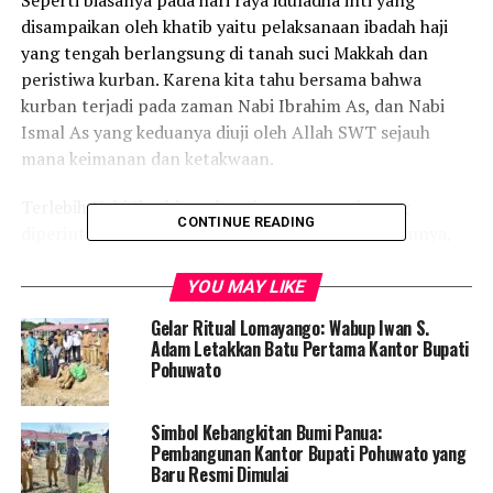
disampaikan oleh khatib yaitu pelaksanaan ibadah haji
yang tengah berlangsung di tanah suci Makkah dan
peristiwa kurban. Karena kita tahu bersama bahwa
kurban terjadi pada zaman Nabi Ibrahim As, dan Nabi
Ismal As yang keduanya diuji oleh Allah SWT sejauh
mana keimanan dan ketakwaan.
Terlebih Nabi Ibrahim sebagai seorang ayah yang
CONTINUE READING
diperintahkan untuk menyembelih anak satu-satunya,
Ismail as, demikian juga Siti Hajar yang merupakan ibu
kandung dari Ismail. Akan tetapi, atas keridaan dan
YOU MAY LIKE
ketulusan serta keihklasan dari mereka semua itu bisa
Gelar Ritual Lomayango: Wabup Iwan S.
dilalui.
Adam Letakkan Batu Pertama Kantor Bupati
Pohuwato
Ini tentu menggambarkan sejauh mana ketakwaan
kepada Allah atas perintahnya yang semua itu adalah
Simbol Kebangkitan Bumi Panua:
sebuah ujian yang bisa dilalui oleh Nabi Ibrahim dan Nabi
Pembangunan Kantor Bupati Pohuwato yang
Ismail.
Baru Resmi Dimulai