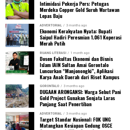
Intimidasi Pekerja Pers: Petugas
“Melalui koordinasi intensif di Rakornas ini, kami
Merdeka Copper Gold Suruh Wartawan
berharap jalinan sinergi vertikal antara pusat dan
Lepas Baju
daerah semakin solid, sehingga program strategis
nasional bisa mendarat dan memberikan impak nyata di
ADVERTORIAL
3 months ago
Ekonomi Kerakyatan Nyata: Bupati
daerah. Pohuwato memiliki modalitas potensi kelautan
Saipul Hadiri Peresmian 1.061 Koperasi
yang sangat besar. Kami menyatakan kesiapan penuh
Merah Putih
menyukseskan swasembada pangan nasional, khususnya
swasembada protein, lewat tata kelola perikanan yang
RUANG LITERASI
1 month ago
Dosen Fakultas Ekonomi dan Bisnis
berkelanjutan,” urai Saipul A. Mbuinga.
Islam IAIN Sultan Amai Gorontalo
Luncurkan “Manjonongki”, Aplikasi
Bupati menambahkan, hasil rumusan dari Rakornas KKP
Karya Anak Daerah dari Riset Kampus
ini akan dijadikan acuan rigid dalam menyusun
rancangan program kerja dan penganggaran APBD
GORONTALO
3 months ago
DUGAAN ARONGANSI: Warga Sebut Pani
Tahun 2027. Tujuannya agar akselerasi pembangunan
Gold Project Gunakan Senjata Laras
sektor kelautan dan perikanan di Pohuwato berjalan
Panjang Saat Penertiban
lebih efektif, presisi, tepat sasaran, serta berdaya
dampak pada penguatan ekonomi daerah.
ADVERTORIAL
3 months ago
Target Standar Nasional: FOK UNG
Matangkan Kesiapan Gedung OSCE