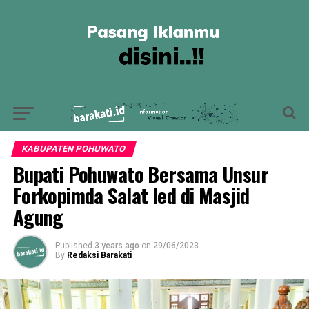
KABUPATEN POHUWATO
Bupati Pohuwato Bersama Unsur
Forkopimda Salat Ied di Masjid
Agung
Published
3 years ago
on
29/06/2023
By
Redaksi Barakati