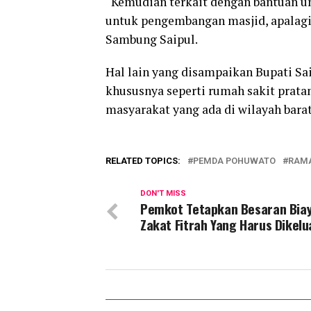
“Kemudian terkait dengan bantuan un
untuk pengembangan masjid, apalagi 
Sambung Saipul.
Hal lain yang disampaikan Bupati S
khususnya seperti rumah sakit prata
masyarakat yang ada di wilayah bara
RELATED TOPICS:
PEMDA POHUWATO
RAM
DON'T MISS
Pemkot Tetapkan Besaran Bia
Zakat Fitrah Yang Harus Dikel