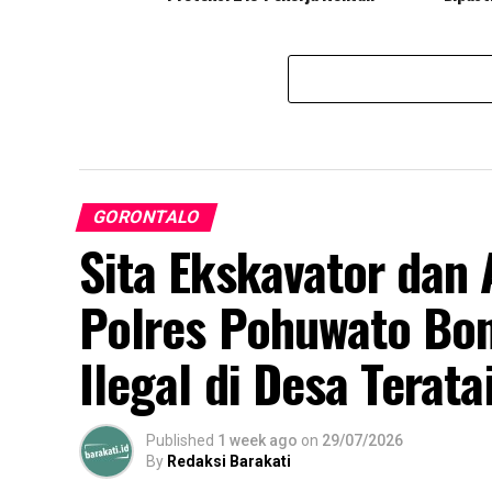
GORONTALO
Sita Ekskavator da
Polres Pohuwato Bo
Ilegal di Desa Terata
Published
1 week ago
on
29/07/2026
By
Redaksi Barakati