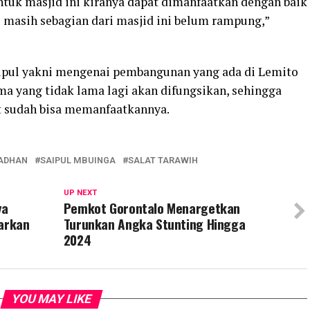
tuk masjid ini kiranya dapat dimanfaatkan dengan baik
masih sebagian dari masjid ini belum rampung,”
aipul yakni mengenai pembangunan yang ada di Lemito
ma yang tidak lama lagi akan difungsikan, sehingga
t sudah bisa memanfaatkannya.
ADHAN
SAIPUL MBUINGA
SALAT TARAWIH
UP NEXT
ya
Pemkot Gorontalo Menargetkan
uarkan
Turunkan Angka Stunting Hingga
2024
YOU MAY LIKE