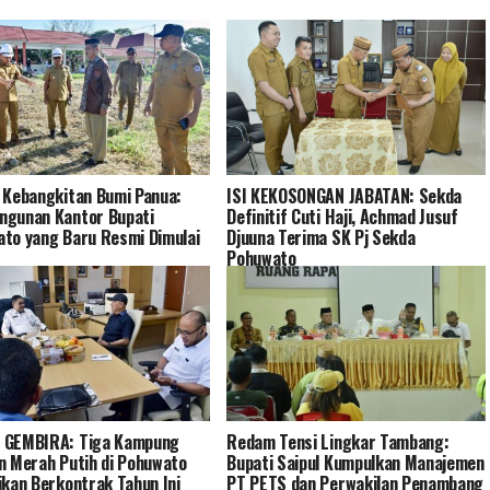
 Kebangkitan Bumi Panua:
ISI KEKOSONGAN JABATAN: Sekda
ngunan Kantor Bupati
Definitif Cuti Haji, Achmad Jusuf
to yang Baru Resmi Dimulai
Djuuna Terima SK Pj Sekda
Pohuwato
 GEMBIRA: Tiga Kampung
Redam Tensi Lingkar Tambang:
n Merah Putih di Pohuwato
Bupati Saipul Kumpulkan Manajemen
ikan Berkontrak Tahun Ini
PT PETS dan Perwakilan Penambang