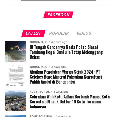
satu tantangan kesehatan terbesar di Indonesia.
FACEBOOK
Pelaksanaan program ini didampingi secara langsung
oleh tim Dosen Pembimbing Lapangan (DPL) KKN-PK
Desa Luwoo, yakni Dr. dr. Vivien Novarina A. Kasim,
LATEST
POPULAR
VIDEOS
M.Kes., dr. Siti Rakhmatia P. Th. Kum, M.Biomed., Ns. Nur
Ayun R. Yusuf, S.Kep., M.Kep., dan Ns. Sartika, S.Kep.,
GORONTALO
4 hours ago
M.Kep. Pendampingan akademis ini memastikan seluruh
Di Tengah Gencarnya Razia Polisi: Siasat
Tambang Ilegal Buntulia Tetap Melenggang
alur intervensi medis dan edukasi berjalan sesuai standar
Bebas
prosedur operasional.
GORONTALO
3 days ago
Koordinator Desa KKN-PK UNG Desa Luwoo, Taufik
Abaikan Penolakan Warga Sejak 2024: PT
Celebes Bone Mineral Paksakan Konsultasi
Mohamad Nur, menyampaikan bahwa selain mengawal
Publik Amdal di Bonepantai
teknis pelayanan medis, mahasiswa bertindak sebagai
edukator kesehatan masyarakat.
ADVERTORIAL
1 week ago
Gebrakan Wali Kota Adhan Berbuah Manis, Kota
Penyuluhan difokuskan pada pemahaman mekanisme
Gorontalo Masuk Daftar 10 Kota Teraman
Indonesia
penularan, pengenalan gejala awal, pentingnya
pemeriksaan Dahak/TCM, kepatuhan minum obat
BONE BOLANGO
1 week ago