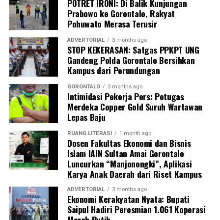
POTRET IRONI: Di Balik Kunjungan
mahasiswa merupakan bentuk perwujudan Tri Dharma
Prabowo ke Gorontalo, Rakyat
Perguruan Tinggi dalam mengawal transformasi
Pohuwato Merasa Terusir
layanan kesehatan primer.
ADVERTORIAL
3 months ago
“Kehadiran mahasiswa mempercepat jangkauan skema
STOP KEKERASAN: Satgas PPKPT UNG
Gandeng Polda Gorontalo Bersihkan
active case finding
TBC yang dicanangkan pemerintah.
Kampus dari Perundungan
Sinergi multisektor antara perguruan tinggi, dinas
kesehatan, puskesmas, dan pemerintah desa seperti
GORONTALO
3 months ago
Intimidasi Pekerja Pers: Petugas
inilah yang menjadi kunci sukses pembentukan
Merdeka Copper Gold Suruh Wartawan
masyarakat sadar sehat,” jelas Dr. Vivien.
Lepas Baju
Masyarakat Desa Luwoo menyambut antusias agenda
RUANG LITERASI
1 month ago
terpadu ini. Ratusan warga memanfaatkan layanan
Dosen Fakultas Ekonomi dan Bisnis
Islam IAIN Sultan Amai Gorontalo
pemeriksaan kesehatan gratis sekaligus berkonsultasi
Luncurkan “Manjonongki”, Aplikasi
mengenai pola hidup bersih dan sehat (PHBS)
Karya Anak Daerah dari Riset Kampus
pencegahan tuberkulosis.
ADVERTORIAL
3 months ago
Ekonomi Kerakyatan Nyata: Bupati
Saipul Hadiri Peresmian 1.061 Koperasi
Merah Putih