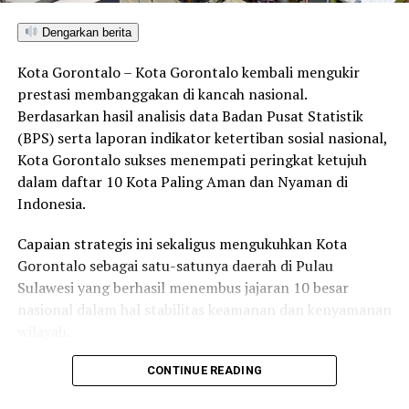
Anggota:
Dengarkan berita
Fikran AZ Salilama (Golkar)
Kota Gorontalo – Kota Gorontalo kembali mengukir
Moh. Abd. Ghalib Labantu (Golkar)
prestasi membanggakan di kancah nasional.
Berdasarkan hasil analisis data Badan Pusat Statistik
Wahyudin Moridu (PDIP)
(BPS) serta laporan indikator ketertiban sosial nasional,
Situ Nurayin Sompie (Gerindra)
Kota Gorontalo sukses menempati peringkat ketujuh
Hamza Idrus (PKS)
dalam daftar 10 Kota Paling Aman dan Nyaman di
Indonesia.
Ramdan Liputo (PKS)
Capaian strategis ini sekaligus mengukuhkan Kota
Dengan terbentuknya Pansus ini, DPRD Gorontalo
Gorontalo sebagai satu-satunya daerah di Pulau
berharap dapat menemukan solusi terbaik untuk
Sulawesi yang berhasil menembus jajaran 10 besar
menangani konflik dan dampak yang ditimbulkan oleh
nasional dalam hal stabilitas keamanan dan kenyamanan
industri kelapa sawit, serta memastikan keseimbangan
wilayah.
antara investasi dan kesejahteraan masyarakat.
Sebagai pusat pemerintahan, pertumbuhan ekonomi,
CONTINUE READING
perdagangan, jasa, serta pendidikan di kawasan Teluk