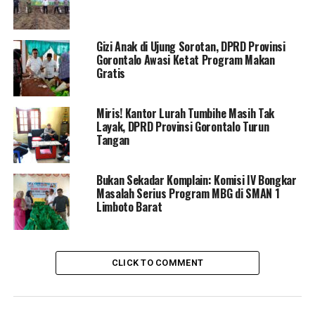
Gizi Anak di Ujung Sorotan, DPRD Provinsi
Gorontalo Awasi Ketat Program Makan
Wakil Ketua DPRD Provinsi Gorontalo, Ir. La Ode Haimudin, M.M.,
Gratis
Dengarkan berita
Miris! Kantor Lurah Tumbihe Masih Tak
Layak, DPRD Provinsi Gorontalo Turun
Wakil Ketua DPRD Provinsi Gorontalo, Ir. La Ode
Tangan
Haimudin, M.M., mengungkapkan bahwa pembentukan
Pansus ini berawal dari aduan masyarakat yang merasa
Bukan Sekadar Komplain: Komisi IV Bongkar
terdampak oleh aktivitas perkebunan kelapa sawit.
Masalah Serius Program MBG di SMAN 1
Limboto Barat
“Rapat dengar pendapat (RDP) dengan masyarakat
sebelumnya belum menemukan solusi yang
komprehensif. Oleh karena itu, Komisi 1 mengusulkan
CLICK TO COMMENT
pembentukan Panitia Khusus yang memiliki
kewenangan lebih luas dibandingkan komisi reguler
dalam menangani permasalahan ini,” jelas La Ode.