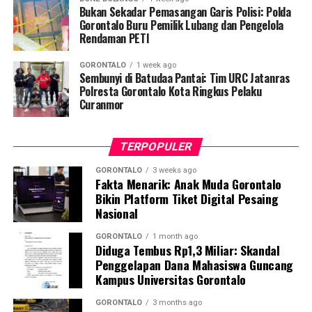
hingga tuntas, serta pengikisan stigma negatif terhadap
Bukan Sekadar Pemasangan Garis Polisi: Polda
penyintas TBC di lingkungan warga.
Gorontalo Buru Pemilik Lubang dan Pengelola
Rendaman PETI
“Literasi kesehatan warga adalah fondasi utama dalam
GORONTALO
1 week ago
memutus rantai penularan TBC. Kami berupaya
Sembunyi di Batudaa Pantai: Tim URC Jatanras
menyampaikan edukasi yang persuasif dan mudah
Polresta Gorontalo Kota Ringkus Pelaku
Curanmor
dipahami agar warga tidak ragu melakukan pemeriksaan
apabila mengalami gejala batuk berkepanjangan,”
terang Taufik.
TERPOPULER
Selain skrining TBC, mahasiswa turut mendampingi
GORONTALO
3 weeks ago
Fakta Menarik: Anak Muda Gorontalo
nakes Puskesmas Talaga Jaya dalam memberikan
Bikin Platform Tiket Digital Pesaing
pelayanan Cek Kesehatan Gratis (CKG), meliputi
Nasional
pengukuran tekanan darah, cek kadar gula darah, dan
penapisan faktor risiko penyakit tidak menular (PTM)
GORONTALO
1 month ago
Diduga Tembus Rp1,3 Miliar: Skandal
sebagai upaya promotif-preventif.
Penggelapan Dana Mahasiswa Guncang
Kampus Universitas Gorontalo
Perwakilan DPL KKN-PK, Dr. dr. Vivien Novarina A.
Kasim, M.Kes., menegaskan bahwa keterlibatan
GORONTALO
3 months ago