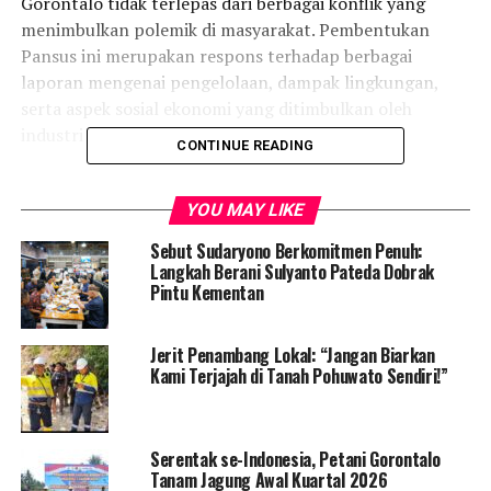
Gorontalo tidak terlepas dari berbagai konflik yang
menimbulkan polemik di masyarakat. Pembentukan
Pansus ini merupakan respons terhadap berbagai
laporan mengenai pengelolaan, dampak lingkungan,
serta aspek sosial ekonomi yang ditimbulkan oleh
industri kelapa sawit.
CONTINUE READING
Dalam rapat yang dihadiri hampir seluruh anggota
DPRD dari berbagai fraksi, disepakati bahwa Pansus akan
YOU MAY LIKE
mengkaji berbagai aspek, termasuk legalitas izin usaha,
Sebut Sudaryono Berkomitmen Penuh:
dampak terhadap lingkungan, efek sosial, serta
Langkah Berani Sulyanto Pateda Dobrak
kontribusi ekonomi perkebunan sawit bagi Gorontalo.
Pintu Kementan
Jerit Penambang Lokal: “Jangan Biarkan
Kami Terjajah di Tanah Pohuwato Sendiri!”
Serentak se-Indonesia, Petani Gorontalo
Tanam Jagung Awal Kuartal 2026