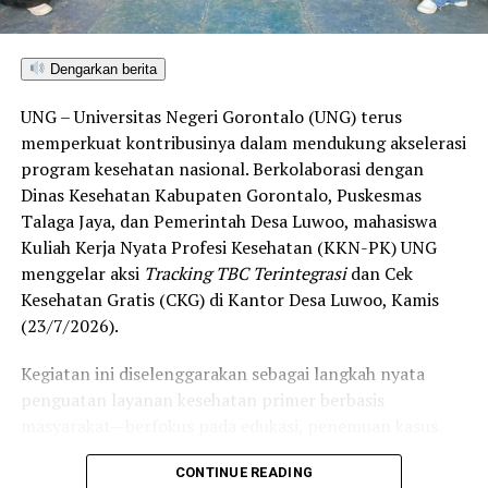
di Gorontalo masih berada pada kategori “Berkembang”
hingga menuju “Unggul”.
Dengarkan berita
“Alhamdulillah, nilai IKAD Kota Gorontalo tercatat yang
UNG – Universitas Negeri Gorontalo (UNG) terus
tertinggi di kawasan SulutGo sebagaimana dipaparkan
memperkuat kontribusinya dalam mendukung akselerasi
dalam Rakorwil TPAKD,” ungkap Wawali Indra Gobel
program kesehatan nasional. Berkolaborasi dengan
usai kegiatan.
Dinas Kesehatan Kabupaten Gorontalo, Puskesmas
Talaga Jaya, dan Pemerintah Desa Luwoo, mahasiswa
Indra menambahkan, skor IKAD ini membuktikan bahwa
Kuliah Kerja Nyata Profesi Kesehatan (KKN-PK) UNG
tingkat keterjangkauan, pemanfaatan, serta inklusivitas
menggelar aksi
Tracking TBC Terintegrasi
dan Cek
layanan keuangan bagi masyarakat di Kota Gorontalo
Kesehatan Gratis (CKG) di Kantor Desa Luwoo, Kamis
berada di posisi terdepan.
(23/7/2026).
Predikat “Unggul” yang diraih Pemerintahan AIR
Kegiatan ini diselenggarakan sebagai langkah nyata
menjadi indikator kuat atas keberhasilan pemerintah
penguatan layanan kesehatan primer berbasis
daerah dalam mendorong masyarakat agar makin
masyarakat—berfokus pada edukasi, penemuan kasus
mudah, merata, dan aman dalam mengakses berbagai
(
case finding
), deteksi dini, serta pemutusan rantai
fasilitas jasa keuangan yang berkelanjutan.
CONTINUE READING
penularan tuberkulosis (TBC) yang masih menjadi salah