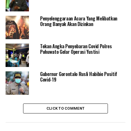
Ikatan Dokter Indonesia (IDI) Gorut. “Intinya pasien
masih dalam perawatan tim medis Rumah Sakit Aloei
Penyelenggaraan Acara Yang Melibatkan
Saboe,” terang Ardiansyah
Orang Banyak Akan Dizinkan
Sementara soal riwayat kontaknya, tim kata Ardi masih
akan menelusuri apakah lewat ibu sang bayi atau pihak
lain, mengingat hasil swab test sang ibu negatif.
Tekan Angka Penyebaran Covid Polres
Pohuwato Gelar Operasi Yustisi
RELATED TOPICS:
BERITA TERKINI VIRUS CORONA
COVID19
DATA TERAKHIR VIRUS CORONA
Gubernur Gorontalo Rusli Habibie Positif
DATA TERBARU VIRUS CORONA
Covid-19
JUMLAH KASUS VIRUS CORONA DI INDONESIA
TERBARU
UPDATE CORONA
VIRUS CORONA
UP NEXT
Anggota Komisi III DPRD Sebut Ada “Kongkalingkong” di
Pembagian BPNT
CLICK TO COMMENT
DON'T MISS
Tim Gugus akan Semprot Massal Disinfektan ke Wilayah