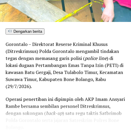
Bonepantai,” tegas Rahmat Husain.
Penolakan masif yang konsisten disuarakan warga
pesisir ini berlandaskan kekhawatiran atas dampak
Dengarkan berita
kerusakan lingkungan. Kehadiran industri ekstraktif di
wilayah Bonepantai, Bulawa, dan Kabila Bone dinilai
Gorontalo – Direktorat Reserse Kriminal Khusus
berpotensi merusak ekosistem pesisir serta perairan
(Ditreskrimsus) Polda Gorontalo mengambil tindakan
Teluk Tomini, menghancurkan daerah resapan air, dan
tegas dengan memasang garis polisi (
police line
) di
mengancam ruang hidup nelayan serta petani lokal.
lokasi dugaan Pertambangan Emas Tanpa Izin (PETI) di
kawasan Batu Gergaji, Desa Tulabolo Timur, Kecamatan
Rencana konsultasi publik PT CBM diprediksi bakal
Suwawa Timur, Kabupaten Bone Bolango, Rabu
mendapat perlawanan ketat dari koalisi masyarakat sipil
(29/7/2026).
dan warga lintas desa yang bersiap menghadang
masuknya aktivitas pertambangan demi memelihara
Operasi penertiban ini dipimpin oleh AKP Imam Ansyari
kelestarian ruang hidup mereka.
Rambe bersama sembilan personel Ditreskrimsus,
dengan sokongan (
back-up
) satu regu taktis Satbrimob
Polda Gorontalo serta jajaran Satreskrim Polres Bone
Bolango.