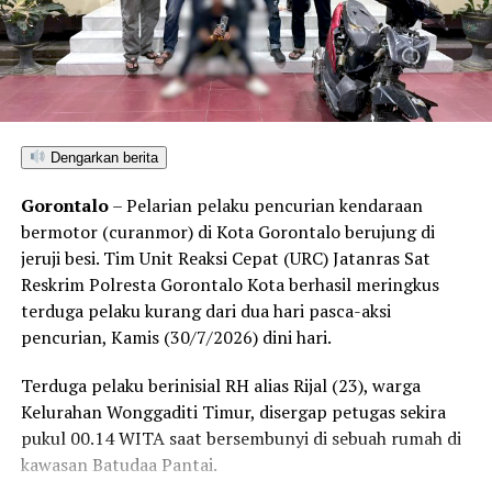
satu buah mangkuk plastik warna biru.
Selain menyegel lubang tambang dan mengamankan
barang bukti material serta alat pengolahan, petugas
turut menempelkan surat imbauan tertulis di sekitar
area penambangan agar tidak ada lagi aktivitas ilegal
Dengarkan berita
yang berlangsung.
Gorontalo
– Pelarian pelaku pencurian kendaraan
Kendati saat tim tiba di lokasi tidak ditemukan adanya
bermotor (curanmor) di Kota Gorontalo berujung di
aktivitas penambangan yang tengah berjalan, seluruh
jeruji besi. Tim Unit Reaksi Cepat (URC) Jatanras Sat
rangkaian kegiatan penyelidikan berlangsung aman,
Reskrim Polresta Gorontalo Kota berhasil meringkus
kondusif, dan tanpa hambatan.
terduga pelaku kurang dari dua hari pasca-aksi
pencurian, Kamis (30/7/2026) dini hari.
Kombes Pol. Maruly menegaskan, Polda Gorontalo tidak
akan berhenti pada tindakan penyegelan semata.
Terduga pelaku berinisial RH alias Rijal (23), warga
Pihaknya kini tengah melakukan penelusuran mendalam
Kelurahan Wonggaditi Timur, disergap petugas sekira
terhadap pihak-pihak yang terafiliasi dengan aktivitas
pukul 00.14 WITA saat bersembunyi di sebuah rumah di
tambang ilegal tersebut.
kawasan Batudaa Pantai.
“Sebagai tindak lanjut, Ditreskrimsus Polda Gorontalo