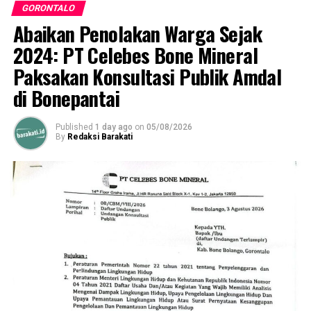
Terkontaminasi Covid-19
GORONTALO
Abaikan Penolakan Warga Sejak
2024: PT Celebes Bone Mineral
Paksakan Konsultasi Publik Amdal
di Bonepantai
Published
1 day ago
on
05/08/2026
By
Redaksi Barakati