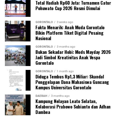
Total Hadiah Rp60 Juta: Turnamen Catur
Pohuwato Cup 2026 Resmi Dimulai
GORONTALO
3 weeks ago
Fakta Menarik: Anak Muda Gorontalo
Bikin Platform Tiket Digital Pesaing
Nasional
GORONTALO
3 months ago
Bukan Sekadar Hobi: Mods Mayday 2026
Jadi Simbol Kreativitas Anak Vespa
Gorontalo
GORONTALO
1 month ago
Diduga Tembus Rp1,3 Miliar: Skandal
Penggelapan Dana Mahasiswa Guncang
Kampus Universitas Gorontalo
DAERAH
3 months ago
Kampung Nelayan Leato Selatan,
Kolaborasi Prabowo Subianto dan Adhan
Dambea