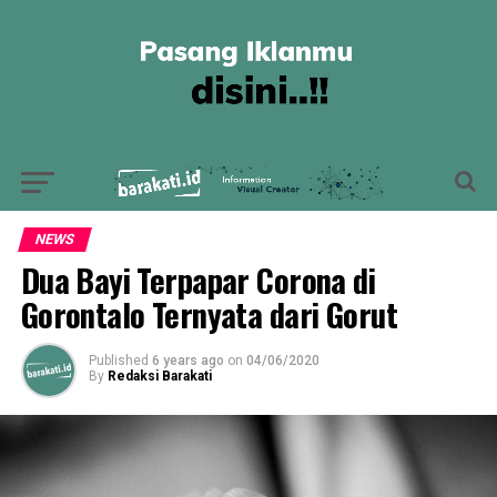
NEWS
Dua Bayi Terpapar Corona di
Gorontalo Ternyata dari Gorut
Published
6 years ago
on
04/06/2020
By
Redaksi Barakati