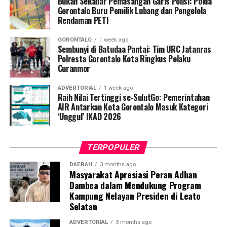
Bukan Sekadar Pemasangan Garis Polisi: Polda
membuat laporan resmi di SPKT Polresta Gorontalo
Gorontalo Buru Pemilik Lubang dan Pengelola
Rendaman PETI
Kota.
GORONTALO
1 week ago
Menindaklanjuti laporan korban, Tim URC Jatanras
Sembunyi di Batudaa Pantai: Tim URC Jatanras
bergerak cepat melakukan penyelidikan hingga berhasil
Polresta Gorontalo Kota Ringkus Pelaku
Curanmor
mendeteksi keberadaan pelaku dan melakukan
penangkapan tanpa perlawanan. Saat ini pelaku beserta
ADVERTORIAL
1 week ago
barang bukti telah diamankan di Mako Polresta
Raih Nilai Tertinggi se-SulutGo: Pemerintahan
Gorontalo Kota guna menjalani proses hukum lebih
AIR Antarkan Kota Gorontalo Masuk Kategori
‘Unggul’ IKAD 2026
lanjut.
TERPOPULER
DAERAH
3 months ago
Masyarakat Apresiasi Peran Adhan
Dambea dalam Mendukung Program
Kampung Nelayan Presiden di Leato
Selatan
ADVERTORIAL
3 months ago