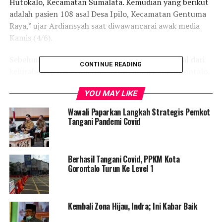
Hutokalo, Kecamatan Sumalata. Kemudian yang berikut
adalah pasien 108 asal Desa Ipilo, Kecamatan Gentuma
Raya,” ujar Ardiansyah saat diwawancarai awak media
Kamis (4/6).
Sebelumnya diberitakan bahwa pasien 108 berasal dari
CONTINUE READING
kelurahan Ipilo Kecamatan Kota Timur, kota Gorontalo.
Hal ini disampaikan melalui konferensi pers pada Selasa
YOU MAY LIKE
(2/6) lalu.
Wawali Paparkan Langkah Strategis Pemkot
Tangani Pandemi Covid
“Iya, jadi bayi itu alamatnya Ipilo, Gentuma Raya.
Sekarang masih ditangani oleh pihak Rumah Sakit Aloei
Saboe,” ungkapnya.
Berhasil Tangani Covid, PPKM Kota
Gorontalo Turun Ke Level 1
Ia juga menerangkan, bahwa saat ini pasien 108 tengah
ditangani secara intensif mengingat pasien dalam
kondisi serotinus karena lahir melebihi jadwal kehamilan.
Kembali Zona Hijau, Indra; Ini Kabar Baik
“Dan saat ini sementara dirawat di NICU,” jelas Ketua