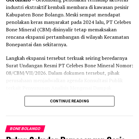
industri ekstraktif kembali membara di kawasan pesisir
Kabupaten Bone Bolango. Meski sempat mendapat
penolakan keras masyarakat pada 2024 lalu, PT Celebes
Bone Mineral (CBM) disinyalir tetap memaksakan
rencana ekspansi pertambangan di wilayah Kecamatan
Bonepantai dan sekitarnya.
Langkah ekspansi tersebut terkuak seiring beredarnya
Surat Undangan Resmi PT Celebes Bone Mineral Nomor:
08/CBM/VII/2026. Dalam dokumen tersebut, pihak
perusahaan menjadwalkan agenda Konsultasi Publik
terkait Penyusunan Analisis Mengenai Dampak
Lingkungan (Amdal) pada Kamis (6/8/2026) di
CONTINUE READING
Kecamatan Bonepantai. Forum ini digelar sebagai
tahapan wajib guna menaikkan status Izin Usaha
Pertambangan (IUP) ke tahap Operasi Produksi.
BONE BOLANGO
Rencana konsultasi publik tersebut menyasar cakupan
wilayah yang terbilang luas. Pihak perusahaan