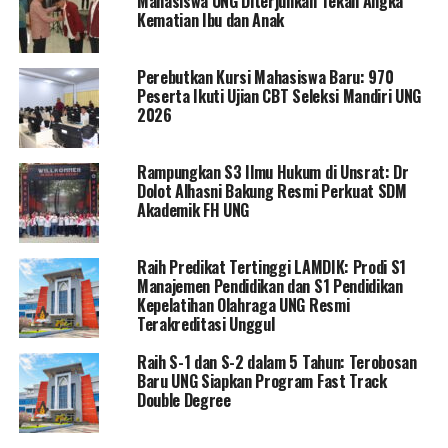
Mahasiswa UNG Diterjunkan Tekan Angka
program kerja yang mereka miliki serta menguraikan visi
Kematian Ibu dan Anak
dan misi mereka untuk meningkatkan mutu dan reputasi
Universitas Negeri Gorontalo.
Perebutkan Kursi Mahasiswa Baru: 970
Peserta Ikuti Ujian CBT Seleksi Mandiri UNG
Ketua Senat, Prof. Dr. Rauf A. Hatu, M.Si., menyambut
2026
baik setiap visi, misi, dan program kerja yang
disampaikan oleh para calon. Ia menekankan bahwa
Rampungkan S3 Ilmu Hukum di Unsrat: Dr
pemilihan Rektor UNG merupakan tanggung jawab
Dolot Alhasni Bakung Resmi Perkuat SDM
bersama dan harus dilakukan secara transparan dan
Akademik FH UNG
demokratis.
Raih Predikat Tertinggi LAMDIK: Prodi S1
Pada pemilihan calon Rektor UNG periode 2023-2027
Manajemen Pendidikan dan S1 Pendidikan
dimana anggota senat yang hadir diharapkan dapat
Kepelatihan Olahraga UNG Resmi
memberikan suara dengan bijaksana, sesuai dengan visi
Terakreditasi Unggul
dan misi terbaik yang dianggap mampu memajukan
Raih S-1 dan S-2 dalam 5 Tahun: Terobosan
Universitas Negeri Gorontalo ke depan.
Baru UNG Siapkan Program Fast Track
Double Degree
RELATED TOPICS:
KANDIDAT BALON REKTOR UNG