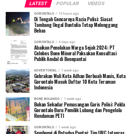
LATEST
POPULAR
VIDEOS
dibekali keterampilan mengidentifikasi tanda bahaya
kehamilan, memberikan pertolongan pertama maternal,
GORONTALO
13 hours ago
serta mengoordinasikan mekanisme rujukan cepat (
Di Tengah Gencarnya Razia Polisi: Siasat
fast-
Tambang Ilegal Buntulia Tetap Melenggang
track referral
).
Bebas
Koordinator Desa KKN Profesi Kesehatan UNG Desa
GORONTALO
4 days ago
Hutadaa menekankan pentingnya posisi strategis kader
Abaikan Penolakan Warga Sejak 2024: PT
Celebes Bone Mineral Paksakan Konsultasi
yang bersinggungan langsung dengan masyarakat
Publik Amdal di Bonepantai
harian.
ADVERTORIAL
1 week ago
“Kader adalah pihak terdekat dengan ibu hamil dan
Gebrakan Wali Kota Adhan Berbuah Manis, Kota
keluarganya. Melalui program ini, kami ingin
Gorontalo Masuk Daftar 10 Kota Teraman
Indonesia
memastikan kader di Desa Hutadaa memiliki
kesiapsiagaan tinggi dalam mengenali
BONE BOLANGO
1 week ago
kegawatdaruratan kehamilan, terutama di tengah situasi
Bukan Sekadar Pemasangan Garis Polisi: Polda
krisis bencana, serta mampu berkoordinasi secara efektif
Gorontalo Buru Pemilik Lubang dan Pengelola
Rendaman PETI
dengan tenaga kesehatan,” jelasnya.
GORONTALO
1 week ago
Selain sesi edukasi teknis, mahasiswa UNG turut
Sembunyi di Batudaa Pantai: Tim URC Jatanras