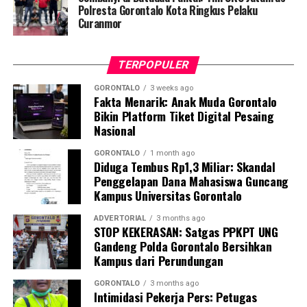
meluncurkan
Buku Panduan Manajemen
Polresta Gorontalo Kota Ringkus Pelaku
Curanmor
Kegawatdaruratan Ibu Hamil pada Situasi Bencana
. Buku
petunjuk praktis ini berfungsi sebagai pedoman standar
bagi kader dalam melakukan deteksi dini,
TERPOPULER
pendampingan, hingga skenario evakuasi ibu hamil
berisiko tinggi.
GORONTALO
3 weeks ago
Fakta Menarik: Anak Muda Gorontalo
Bikin Platform Tiket Digital Pesaing
Dosen Pembimbing Lapangan (DPL) KKN Profesi
Nasional
Kesehatan UNG menegaskan bahwa pemberdayaan
kader berbasis komunitas merupakan instrumen krusial
GORONTALO
1 month ago
Diduga Tembus Rp1,3 Miliar: Skandal
dalam mempercepat penurunan Angka Kematian Ibu
Penggelapan Dana Mahasiswa Guncang
(AKI) dan Angka Kematian Anak (AKA).
Kampus Universitas Gorontalo
“Penyelamatan jiwa ibu hamil saat bencana tidak bisa
ADVERTORIAL
3 months ago
STOP KEKERASAN: Satgas PPKPT UNG
hanya bergantung pada fasilitas kesehatan formal.
Gandeng Polda Gorontalo Bersihkan
Harus ada sistem kesiapsiagaan berbasis masyarakat
Kampus dari Perundungan
yang solid. Kehadiran buku panduan ini memperjelas
alur koordinasi penanganan darurat di lapangan,” ujar
GORONTALO
3 months ago
Intimidasi Pekerja Pers: Petugas
DPL KKN.