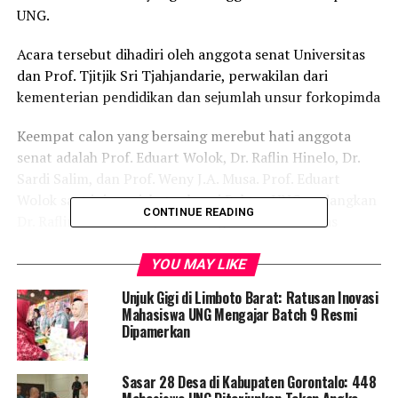
UNG.
Acara tersebut dihadiri oleh anggota senat Universitas
dan Prof. Tjitjik Sri Tjahjandarie, perwakilan dari
kementerian pendidikan dan sejumlah unsur forkopimda
Keempat calon yang bersaing merebut hati anggota
senat adalah Prof. Eduart Wolok, Dr. Raflin Hinelo, Dr.
Sardi Salim, dan Prof. Weny J.A. Musa. Prof. Eduart
Wolok saat ini menjabat sebagai Rektor UNG, sedangkan
CONTINUE READING
Dr. Raflin Hinelo menjabat sebagai Dekan Fakultas
Ekonomi dan Bisnis, Dr. Sardi Salim menjabat sebagai
Dekan Fakultas Teknik, dan Prof. Weny J.A. Musa
YOU MAY LIKE
menjabat sebagai Asisten Direktur II Pascasarjana UNG.
Unjuk Gigi di Limboto Barat: Ratusan Inovasi
Mahasiswa UNG Mengajar Batch 9 Resmi
Pertemuan ini merupakan momen penting bagi para
Dipamerkan
calon untuk menyampaikan rencana dan visi mereka
guna memajukan UNG ke depan. Dalam acara debat
Sasar 28 Desa di Kabupaten Gorontalo: 448
tersebut, masing-masing calon mengungkapkan