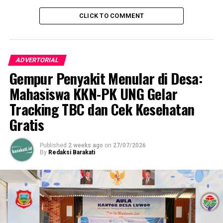
PEMILIHAM REKTOR UNG
REKTOR UNG
UNIVERSITAS NEGERI GORONTALO
CLICK TO COMMENT
UP NEXT
Rekapitulasi Perolehan Suara Balon Rektor UNG Eduart
Wolok Mendominasi
ADVERTORIAL
DON'T MISS
Gempur Penyakit Menular di Desa:
Sekda Ismail Madjid Serahkan Bantuan Ke Korban
Kebakaran
Mahasiswa KKN-PK UNG Gelar
Tracking TBC dan Cek Kesehatan
Gratis
Published
2 weeks ago
on
27/07/2026
By
Redaksi Barakati