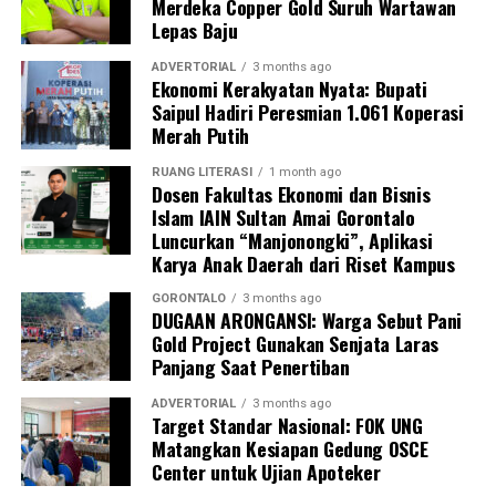
Merdeka Copper Gold Suruh Wartawan
Lepas Baju
Pelatihan berlangsung interaktif lewat simulasi
penanganan awal, diskusi kasus, hingga penyamaan
ADVERTORIAL
3 months ago
Ekonomi Kerakyatan Nyata: Bupati
persepsi peran keluarga dalam pengawasan masa
Saipul Hadiri Peresmian 1.061 Koperasi
kehamilan.
Merah Putih
Inisiatif
BUMIL TANGGUH
menjadi wujud nyata
RUANG LITERASI
1 month ago
komitmen KKN Profesi Kesehatan UNG 2026 dalam
Dosen Fakultas Ekonomi dan Bisnis
Islam IAIN Sultan Amai Gorontalo
mengoptimalkan pengawasan kehamilan risiko tinggi.
Luncurkan “Manjonongki”, Aplikasi
Melalui sinergi mahasiswa, kader, dan pemerintah desa,
Karya Anak Daerah dari Riset Kampus
UNG berharap terbangun sistem mitigasi kebencanan
maternal yang tanggap, terintegrasi, dan berkelanjutan.
GORONTALO
3 months ago
DUGAAN ARONGANSI: Warga Sebut Pani
Gold Project Gunakan Senjata Laras
Panjang Saat Penertiban
ADVERTORIAL
3 months ago
Target Standar Nasional: FOK UNG
Matangkan Kesiapan Gedung OSCE
Center untuk Ujian Apoteker