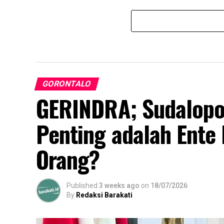
GORONTALO
GERINDRA; Sudalopo 
Penting adalah Ente
Orang?
Published
3 weeks ago
on
18/07/2026
By
Redaksi Barakati