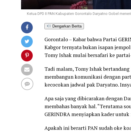
Ketua DPD II PAN Kabupaten Gorontalo Daryatno Gobel menerim
Dengarkan Berita
Gorontalo – Kabar bahwa Partai GER
Kabgor ternyata bukan isapan jempol
Tomy Ishak mulai bersafari ke partai
Tadi malam, Tomy Ishak bertandang k
membangun komunikasi dengan parta
kecocokan jadwal pak Daryatno. Insya
Apa saja yang dibicarakan dengan Da
membahas banyak hal. “Terutama sou
GERINDRA menyiapkan kader untuk ik
Apakah ini berarti PAN sudah oke koa