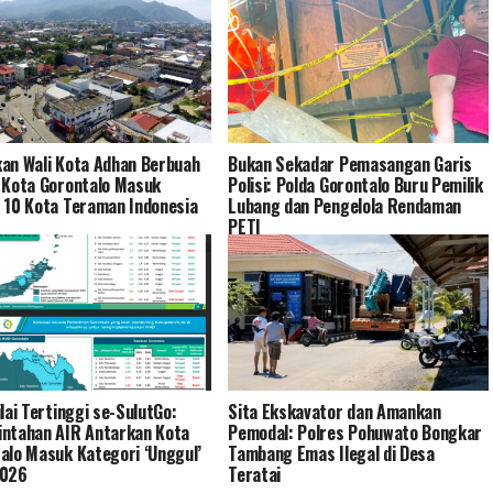
an Wali Kota Adhan Berbuah
Bukan Sekadar Pemasangan Garis
 Kota Gorontalo Masuk
Polisi: Polda Gorontalo Buru Pemilik
 10 Kota Teraman Indonesia
Lubang dan Pengelola Rendaman
PETI
ilai Tertinggi se-SulutGo:
Sita Ekskavator dan Amankan
ntahan AIR Antarkan Kota
Pemodal: Polres Pohuwato Bongkar
alo Masuk Kategori ‘Unggul’
Tambang Emas Ilegal di Desa
2026
Teratai