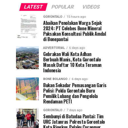
LATEST
POPULAR
VIDEOS
GORONTALO
15 hours ago
Abaikan Penolakan Warga Sejak
2024: PT Celebes Bone Mineral
Paksakan Konsultasi Publik Amdal
di Bonepantai
ADVERTORIAL
6 days ago
Gebrakan Wali Kota Adhan
Berbuah Manis, Kota Gorontalo
Masuk Daftar 10 Kota Teraman
Indonesia
BONE BOLANGO
6 days ago
Bukan Sekadar Pemasangan Garis
Polisi: Polda Gorontalo Buru
Pemilik Lubang dan Pengelola
Rendaman PETI
GORONTALO
7 days ago
Sembunyi di Batudaa Pantai: Tim
URC Jatanras Polresta Gorontalo
Kota Ringkus Pelaku Curanmor