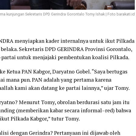
a kunjungan Sekretaris DPD Gerindra Gorontalo Tomy Ishak | Foto barakati.id
INDRA menyiapkan kader internalnya untuk ikut Pilkada
 belaka. Sekretaris DPD GERINDRA Provinsi Gorontalo,
-partai untuk menjajaki pembentukan koalisi Pilkada.
e Ketua PAN Kabgor, Daryatno Gobel. “Saya bertugas
i mana pun. PAN adalah yang pertama karena
allah kami akan datang ke partai lainnya,” ujar Tomy.
ryatno? Menurut Tomy, obrolan berdurasi satu jam itu
nding (memberikan kabar secara informal–red) bahwa
ut Pilkada Kabgor,” tutur Tomy.
lisi dengan Gerindra? Pertanyaan ini dijawab oleh