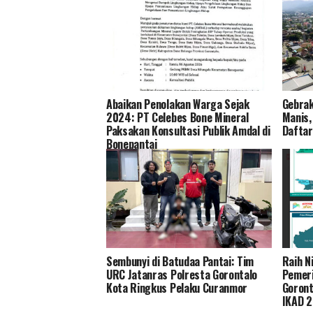
Abaikan Penolakan Warga Sejak
Gebrak
2024: PT Celebes Bone Mineral
Manis,
Paksakan Konsultasi Publik Amdal di
Daftar
Bonepantai
Sembunyi di Batudaa Pantai: Tim
Raih N
URC Jatanras Polresta Gorontalo
Pemeri
Kota Ringkus Pelaku Curanmor
Goront
IKAD 