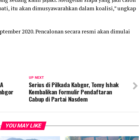
pati, itu akan dimusyawarahkan dalam koalisi,” ungkap
ptember 2020. Pencalonan secara resmi akan dimulai
UP NEXT
RA
Serius di Pilkada Kabgor, Tomy Ishak
Kabgor
Kembalikan Formulir Pendaftaran
Cabup di Partai Nasdem
YOU MAY LIKE