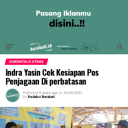
GORONTALO UTARA
Indra Yasin Cek Kesiapan Pos
Penjagaan Di perbatasan
Published
5 years ago
on
24/04/2021
By
Redaksi Barakati