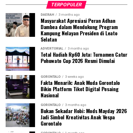
tersebut memiliki bobot sekitar 50 kilogram dan berisi
TERPOPULER
butiran putih menyerupai batu.
DAERAH
3 months ago
Masyarakat Apresiasi Peran Adhan
Guna memastikan kandungan material di dalamnya,
Dambea dalam Mendukung Program
penyidik Subdit Gakkum Ditpolairud Polda Gorontalo
Kampung Nelayan Presiden di Leato
langsung mengirimkan sampel ke Laboratorium
Selatan
Forensik (Labfor) Polda Sulawesi Utara di Manado. Hasil
pengujian laboratorium mengonfirmasi secara
ADVERTORIAL
3 months ago
Total Hadiah Rp60 Juta: Turnamen Catur
meyakinkan bahwa butiran putih dalam 39 karung
Pohuwato Cup 2026 Resmi Dimulai
tersebut positif mengandung sianida.
Selain menyita 1,9 ton sianida, polisi turut
GORONTALO
3 weeks ago
Fakta Menarik: Anak Muda Gorontalo
mengamankan bangkai kapal “SAR.01.1824” yang telah
Bikin Platform Tiket Digital Pesaing
rusak, beserta sisa serpihan dan mesin kapal sebagai
Nasional
barang bukti.
GORONTALO
3 months ago
Bukan Sekadar Hobi: Mods Mayday 2026
Hingga saat ini, pihak kepolisian tengah melakukan
Jadi Simbol Kreativitas Anak Vespa
penyelidikan intensif dan memburu pihak-pihak yang
Gorontalo
bertanggung jawab atas kepemilikan serta aktivitas