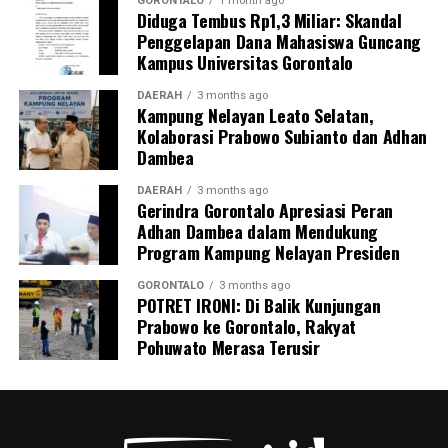
pengangkutan barang berbahaya tersebut. Sedikitnya
GORONTALO
1 month ago
Diduga Tembus Rp1,3 Miliar: Skandal
enam orang saksi telah dimintai keterangan resmi,
Penggelapan Dana Mahasiswa Guncang
termasuk personel Ditpolairud yang tiba pertama di
Kampus Universitas Gorontalo
lokasi, Kepala Desa Motihelumo, warga pelapor, serta
masyarakat sekitar.
DAERAH
3 months ago
Kampung Nelayan Leato Selatan,
Kolaborasi Prabowo Subianto dan Adhan
Peristiwa ini dipastikan melanggar sejumlah ketentuan
Dambea
pidana berlapis. Para pelaku terancam dijerat atas
tindak pidana pengangkutan barang berbahaya tanpa
DAERAH
3 months ago
Gerindra Gorontalo Apresiasi Peran
proses kepabeanan, pelanggaran pelayaran,
Adhan Dambea dalam Mendukung
perdagangan tanpa izin resmi, serta pelanggaran
Program Kampung Nelayan Presiden
Undang-Undang Perlindungan Konsumen karena
memanipulasi label dan kemasan barang.
GORONTALO
3 months ago
POTRET IRONI: Di Balik Kunjungan
Prabowo ke Gorontalo, Rakyat
Menutup keterangannya, Kombes Devy mengimbau
Pohuwato Merasa Terusir
seluruh masyarakat pesisir Gorontalo untuk terus
meningkatkan kewaspadaan dan tidak ragu segera
melapor ke pihak berwajib jika melihat adanya aktivitas
mencurigakan di wilayah perairan.