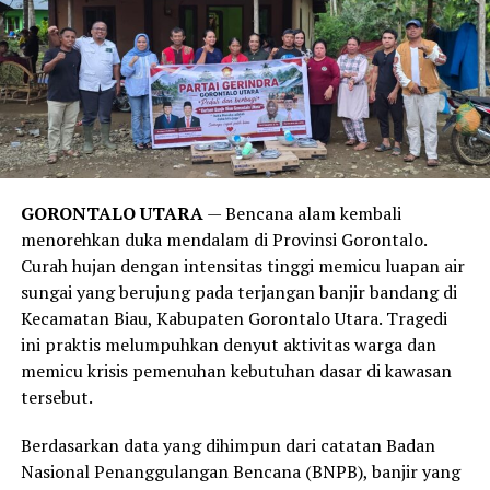
Temuan ini juga sejalan dengan publikasi medis dari
Harvard Health Publishing
. Laporan tersebut
menegaskan bahwa obsesi manusia modern untuk mandi
setiap hari lebih didorong oleh norma sosial, kebiasaan,
serta strategi pemasaran industri sabun kecantikan,
alih-alih kebutuhan medis yang sesungguhnya. Sistem
imun tubuh manusia sejatinya membutuhkan paparan
GORONTALO UTARA
— Bencana alam kembali
kotoran dan bakteri dalam jumlah wajar untuk
menorehkan duka mendalam di Provinsi Gorontalo.
merangsang antibodi agar tetap kuat.
Curah hujan dengan intensitas tinggi memicu luapan air
sungai yang berujung pada terjangan banjir bandang di
Meski demikian, anjuran untuk mandi 2-3 kali seminggu
Kecamatan Biau, Kabupaten Gorontalo Utara. Tragedi
ini memiliki pengecualian. Melansir data tambahan dari
ini praktis melumpuhkan denyut aktivitas warga dan
Healthline
, mereka yang rutin melakukan olahraga
memicu krisis pemenuhan kebutuhan dasar di kawasan
berat, bekerja di luar ruangan yang bersinggungan
tersebut.
langsung dengan kotoran, atau memiliki kondisi medis
tertentu tetap disarankan untuk membersihkan diri
Berdasarkan data yang dihimpun dari catatan Badan
setiap hari.
Nasional Penanggulangan Bencana (BNPB), banjir yang