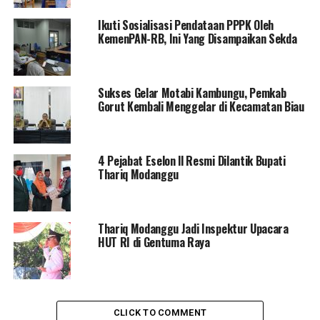
“Dan masih ada beberapa hal lagi yang perlu kita
Ikuti Sosialisasi Pendataan PPPK Oleh
lakukan di perbatasan, sehingga benar-benar
KemenPAN-RB, Ini Yang Disampaikan Sekda
diperbatasan sudah siap untuk mengantisipasi mudik
Lebaran tahun ini,” Tutur Indra.
Sukses Gelar Motabi Kambungu, Pemkab
Gorut Kembali Menggelar di Kecamatan Biau
RELATED TOPICS:
BUPATI GORUT
INDRA YASIN
PEMDA GORUT
PERBATASAN
POS PENJAGAAN PERBATASAN
POSKO PERBATASAN
4 Pejabat Eselon ll Resmi Dilantik Bupati
UP NEXT
Thariq Modanggu
Pasar Murah Di Buntulia Direspon Positif Warga
DON'T MISS
Indra Yasin Imbau Masyarakat Gotong Royong
Thariq Modanggu Jadi Inspektur Upacara
Sukseskan Pembangunan Masjid
HUT RI di Gentuma Raya
CLICK TO COMMENT