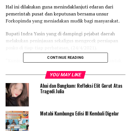
Hal ini dilakukan guna menindaklanjuti edaran dari
pemerintah pusat dan keputusan bersama unsur
Forkopimda yang meniadakan mudik bagi masyarakat.
Bupati Indra Yasin yang di dampingi pejabat daerah
melakukan peninjauan sekaligus mengecek persiapan
posko di tiap-tiap perbatasan, (24/4/2021).
CONTINUE READING
“Kunjungan keperbatasan itu sebagai upaya kita untuk
persiapan mudik nanti, sesuai surat edaran dari Menteri
Perhubungan dan ada juga Kapolri Nanti pada tanggal 6
YOU MAY LIKE
Mei sampai 17 Mei itu ada pembatasan bahkan
Abai dan Bungkam: Refleksi Elit Gorut Atas
peniadaan untuk mudik. Oleh sebab itu kita mau lihat
Tragedi Julia
kesiapan-kesiapan yang ada di sana,” Jelas Indra Yasin.
Dirinya juga membeberkan akan melengkapi beberapa
Motabi Kambungu Edisi lll Kembali Digelar
item tambahan untuk digunakan pada posko
perbatasan.