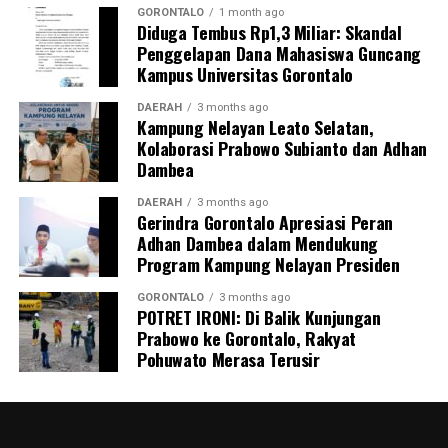
pengangkutan barang berbahaya tersebut. Sedikitnya
GORONTALO
1 month ago
Diduga Tembus Rp1,3 Miliar: Skandal
enam orang saksi telah dimintai keterangan resmi,
Penggelapan Dana Mahasiswa Guncang
termasuk personel Ditpolairud yang tiba pertama di
Kampus Universitas Gorontalo
lokasi, Kepala Desa Motihelumo, warga pelapor, serta
masyarakat sekitar.
DAERAH
3 months ago
Kampung Nelayan Leato Selatan,
Kolaborasi Prabowo Subianto dan Adhan
Peristiwa ini dipastikan melanggar sejumlah ketentuan
Dambea
pidana berlapis. Para pelaku terancam dijerat atas
tindak pidana pengangkutan barang berbahaya tanpa
DAERAH
3 months ago
Gerindra Gorontalo Apresiasi Peran
proses kepabeanan, pelanggaran pelayaran,
Adhan Dambea dalam Mendukung
perdagangan tanpa izin resmi, serta pelanggaran
Program Kampung Nelayan Presiden
Undang-Undang Perlindungan Konsumen karena
memanipulasi label dan kemasan barang.
GORONTALO
3 months ago
POTRET IRONI: Di Balik Kunjungan
Prabowo ke Gorontalo, Rakyat
Menutup keterangannya, Kombes Devy mengimbau
Pohuwato Merasa Terusir
seluruh masyarakat pesisir Gorontalo untuk terus
meningkatkan kewaspadaan dan tidak ragu segera
melapor ke pihak berwajib jika melihat adanya aktivitas
mencurigakan di wilayah perairan.