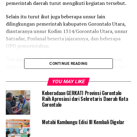
pemerintah daerah turut mengikuti kegiatan tersebut.
Selain itu turut ikut juga beberapa unsur lain
dilingkungan pemerintah kabupaten Gorontalo Utara,
diantaranya unsur Kodim 1314/Gorontalo Utara, unsur
Satradar, Poslanal beserta jajarannya, dan beberapa
OPD pemerintahan.
“Ini dalam rangka kita memeriahkan peringatan hari
CONTINUE READING
Bhayangkara 1 Juli 2022 nanti. Dan tentunya kami dari
pemerintah daerah sangat mensupport ini, karena
dengan hari ulang tahun Bhayangkara yang ke-76 ini
YOU MAY LIKE
Insya Allah lebih membuat jajaran Polri khususnya
Keberadaan GERKATI Provinsi Gorontalo
Polres Gorontalo Utara dalam melaksanakan tugas dan
Raih Apresiasi dari Sekretaris Daerah Kota
fungsinya sebagai pengayom pelindung masyarakat itu
Gorontalo
bisa secara maksimal dijalankan,” tutur Suleman.
Motabi Kambungu Edisi lll Kembali Digelar
Suleman mengatakan pemerintah daerah akan terus
berupaya untuk bersinergi dengan Polres Gorut dalam