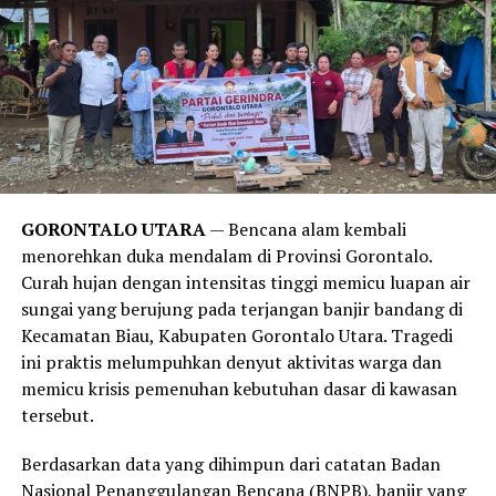
dalam tubuh.
Temuan ini juga sejalan dengan publikasi medis dari
Harvard Health Publishing
. Laporan tersebut
menegaskan bahwa obsesi manusia modern untuk mandi
setiap hari lebih didorong oleh norma sosial, kebiasaan,
serta strategi pemasaran industri sabun kecantikan,
alih-alih kebutuhan medis yang sesungguhnya. Sistem
imun tubuh manusia sejatinya membutuhkan paparan
GORONTALO UTARA
— Bencana alam kembali
kotoran dan bakteri dalam jumlah wajar untuk
menorehkan duka mendalam di Provinsi Gorontalo.
merangsang antibodi agar tetap kuat.
Curah hujan dengan intensitas tinggi memicu luapan air
sungai yang berujung pada terjangan banjir bandang di
Meski demikian, anjuran untuk mandi 2-3 kali seminggu
Kecamatan Biau, Kabupaten Gorontalo Utara. Tragedi
ini memiliki pengecualian. Melansir data tambahan dari
ini praktis melumpuhkan denyut aktivitas warga dan
Healthline
, mereka yang rutin melakukan olahraga
memicu krisis pemenuhan kebutuhan dasar di kawasan
berat, bekerja di luar ruangan yang bersinggungan
tersebut.
langsung dengan kotoran, atau memiliki kondisi medis
tertentu tetap disarankan untuk membersihkan diri
Berdasarkan data yang dihimpun dari catatan Badan
setiap hari.
Nasional Penanggulangan Bencana (BNPB), banjir yang