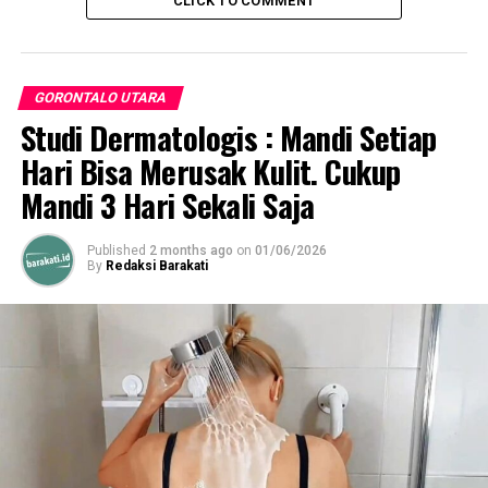
CLICK TO COMMENT
UP NEXT
Mengabdi Selama 32 Tahun, Thamrin Yusuf Masuki Purna
Tugas 1 Juli Mendatang
DON'T MISS
GORONTALO UTARA
Thariq Modanggu Sarankan Penghapusan PTT Ditunda
Studi Dermatologis : Mandi Setiap
Pada Rakernas APKASI
Hari Bisa Merusak Kulit. Cukup
Mandi 3 Hari Sekali Saja
Published
2 months ago
on
01/06/2026
By
Redaksi Barakati