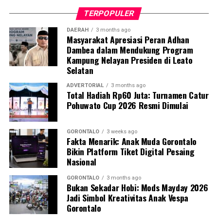
tersebut memiliki bobot sekitar 50 kilogram dan berisi
TERPOPULER
butiran putih menyerupai batu.
DAERAH
3 months ago
Masyarakat Apresiasi Peran Adhan
Guna memastikan kandungan material di dalamnya,
Dambea dalam Mendukung Program
penyidik Subdit Gakkum Ditpolairud Polda Gorontalo
Kampung Nelayan Presiden di Leato
langsung mengirimkan sampel ke Laboratorium
Selatan
Forensik (Labfor) Polda Sulawesi Utara di Manado. Hasil
pengujian laboratorium mengonfirmasi secara
ADVERTORIAL
3 months ago
Total Hadiah Rp60 Juta: Turnamen Catur
meyakinkan bahwa butiran putih dalam 39 karung
Pohuwato Cup 2026 Resmi Dimulai
tersebut positif mengandung sianida.
Selain menyita 1,9 ton sianida, polisi turut
GORONTALO
3 weeks ago
Fakta Menarik: Anak Muda Gorontalo
mengamankan bangkai kapal “SAR.01.1824” yang telah
Bikin Platform Tiket Digital Pesaing
rusak, beserta sisa serpihan dan mesin kapal sebagai
Nasional
barang bukti.
GORONTALO
3 months ago
Bukan Sekadar Hobi: Mods Mayday 2026
Hingga saat ini, pihak kepolisian tengah melakukan
Jadi Simbol Kreativitas Anak Vespa
penyelidikan intensif dan memburu pihak-pihak yang
Gorontalo
bertanggung jawab atas kepemilikan serta aktivitas