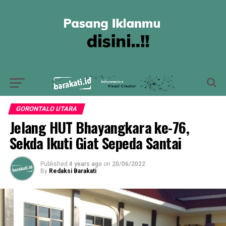
GORONTALO UTARA
Jelang HUT Bhayangkara ke-76,
Sekda Ikuti Giat Sepeda Santai
Published
4 years ago
on
20/06/2022
By
Redaksi Barakati