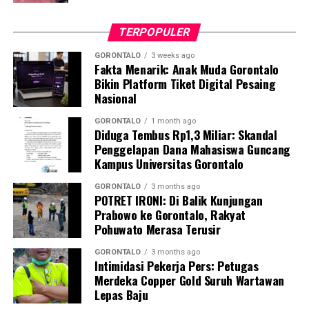
Super Gro 16-20-0 Inorganic Fertilizer”. Setiap karung
tersebut memiliki bobot sekitar 50 kilogram dan berisi
TERPOPULER
butiran putih menyerupai batu.
GORONTALO
3 weeks ago
Fakta Menarik: Anak Muda Gorontalo
Guna memastikan kandungan material di dalamnya,
Bikin Platform Tiket Digital Pesaing
penyidik Subdit Gakkum Ditpolairud Polda Gorontalo
Nasional
langsung mengirimkan sampel ke Laboratorium
Forensik (Labfor) Polda Sulawesi Utara di Manado. Hasil
GORONTALO
1 month ago
Diduga Tembus Rp1,3 Miliar: Skandal
pengujian laboratorium mengonfirmasi secara
Penggelapan Dana Mahasiswa Guncang
meyakinkan bahwa butiran putih dalam 39 karung
Kampus Universitas Gorontalo
tersebut positif mengandung sianida.
GORONTALO
3 months ago
POTRET IRONI: Di Balik Kunjungan
Selain menyita 1,9 ton sianida, polisi turut
Prabowo ke Gorontalo, Rakyat
mengamankan bangkai kapal “SAR.01.1824” yang telah
Pohuwato Merasa Terusir
rusak, beserta sisa serpihan dan mesin kapal sebagai
barang bukti.
GORONTALO
3 months ago
Intimidasi Pekerja Pers: Petugas
Merdeka Copper Gold Suruh Wartawan
Hingga saat ini, pihak kepolisian tengah melakukan
Lepas Baju
penyelidikan intensif dan memburu pihak-pihak yang