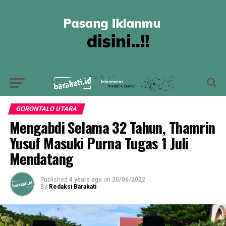
GORONTALO UTARA
Mengabdi Selama 32 Tahun, Thamrin
Yusuf Masuki Purna Tugas 1 Juli
Mendatang
Published
4 years ago
on
20/06/2022
By
Redaksi Barakati