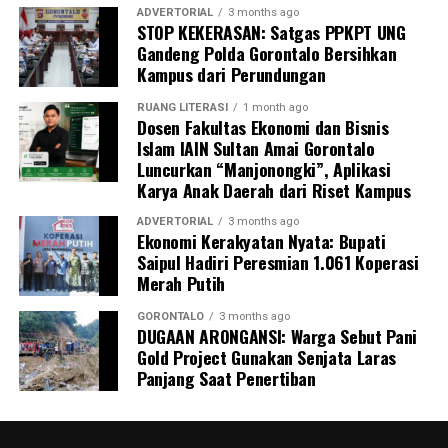
bertanggung jawab atas kepemilikan serta aktivitas
ADVERTORIAL
3 months ago
STOP KEKERASAN: Satgas PPKPT UNG
pengangkutan barang berbahaya tersebut. Sedikitnya
Gandeng Polda Gorontalo Bersihkan
enam orang saksi telah dimintai keterangan resmi,
Kampus dari Perundungan
termasuk personel Ditpolairud yang tiba pertama di
lokasi, Kepala Desa Motihelumo, warga pelapor, serta
RUANG LITERASI
1 month ago
Dosen Fakultas Ekonomi dan Bisnis
masyarakat sekitar.
Islam IAIN Sultan Amai Gorontalo
Luncurkan “Manjonongki”, Aplikasi
Peristiwa ini dipastikan melanggar sejumlah ketentuan
Karya Anak Daerah dari Riset Kampus
pidana berlapis. Para pelaku terancam dijerat atas
tindak pidana pengangkutan barang berbahaya tanpa
ADVERTORIAL
3 months ago
Ekonomi Kerakyatan Nyata: Bupati
proses kepabeanan, pelanggaran pelayaran,
Saipul Hadiri Peresmian 1.061 Koperasi
perdagangan tanpa izin resmi, serta pelanggaran
Merah Putih
Undang-Undang Perlindungan Konsumen karena
memanipulasi label dan kemasan barang.
GORONTALO
3 months ago
DUGAAN ARONGANSI: Warga Sebut Pani
Gold Project Gunakan Senjata Laras
Menutup keterangannya, Kombes Devy mengimbau
Panjang Saat Penertiban
seluruh masyarakat pesisir Gorontalo untuk terus
meningkatkan kewaspadaan dan tidak ragu segera
melapor ke pihak berwajib jika melihat adanya aktivitas