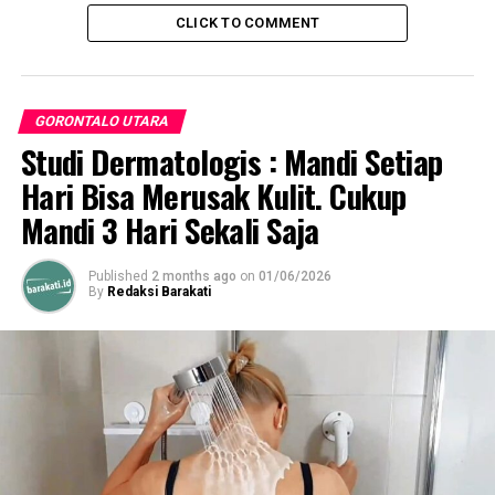
Mampu Bersaing Dengan Daerah Lainnya.
CLICK TO COMMENT
DON'T MISS
Jelang HUT Bhayangkara ke-76, Sekda Ikuti Giat Sepeda
Santai
GORONTALO UTARA
Studi Dermatologis : Mandi Setiap
Hari Bisa Merusak Kulit. Cukup
Mandi 3 Hari Sekali Saja
Published
2 months ago
on
01/06/2026
By
Redaksi Barakati