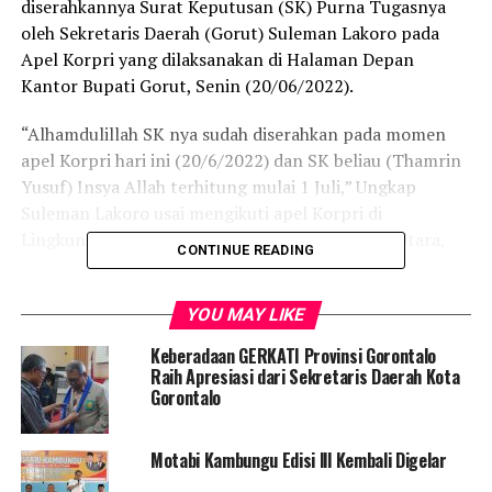
diserahkannya Surat Keputusan (SK) Purna Tugasnya
oleh Sekretaris Daerah (Gorut) Suleman Lakoro pada
Apel Korpri yang dilaksanakan di Halaman Depan
Kantor Bupati Gorut, Senin (20/06/2022).
“Alhamdulillah SK nya sudah diserahkan pada momen
apel Korpri hari ini (20/6/2022) dan SK beliau (Thamrin
Yusuf) Insya Allah terhitung mulai 1 Juli,” Ungkap
Suleman Lakoro usai mengikuti apel Korpri di
Lingkungan pemerintah Kabupaten Gorontalo Utara,
CONTINUE READING
Thamrin Yusuf telah memberikan dedikasinya kepada
pemerintah dan masyarakat sebagai ASN selama 32
YOU MAY LIKE
tahun. Olehnya, mewakili pemkab Gorut Sekda Suleman
Keberadaan GERKATI Provinsi Gorontalo
menyampaikan ucapan terimakasih banyak.
Raih Apresiasi dari Sekretaris Daerah Kota
Gorontalo
“Oleh karena itu tentunya kami pemerintah daerah
mengucapkan terimakasih atas dedikasinya beliau
Motabi Kambungu Edisi lll Kembali Digelar
selama kurang lebih 32 tahun mengabdi sebagai