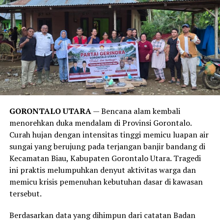
memungkinkan bakteri jahat penyebab infeksi masuk ke
dalam tubuh.
Temuan ini juga sejalan dengan publikasi medis dari
Harvard Health Publishing
. Laporan tersebut
menegaskan bahwa obsesi manusia modern untuk mandi
setiap hari lebih didorong oleh norma sosial, kebiasaan,
serta strategi pemasaran industri sabun kecantikan,
alih-alih kebutuhan medis yang sesungguhnya. Sistem
imun tubuh manusia sejatinya membutuhkan paparan
GORONTALO UTARA
— Bencana alam kembali
kotoran dan bakteri dalam jumlah wajar untuk
menorehkan duka mendalam di Provinsi Gorontalo.
merangsang antibodi agar tetap kuat.
Curah hujan dengan intensitas tinggi memicu luapan air
sungai yang berujung pada terjangan banjir bandang di
Meski demikian, anjuran untuk mandi 2-3 kali seminggu
Kecamatan Biau, Kabupaten Gorontalo Utara. Tragedi
ini memiliki pengecualian. Melansir data tambahan dari
ini praktis melumpuhkan denyut aktivitas warga dan
Healthline
, mereka yang rutin melakukan olahraga
memicu krisis pemenuhan kebutuhan dasar di kawasan
berat, bekerja di luar ruangan yang bersinggungan
tersebut.
langsung dengan kotoran, atau memiliki kondisi medis
tertentu tetap disarankan untuk membersihkan diri
Berdasarkan data yang dihimpun dari catatan Badan