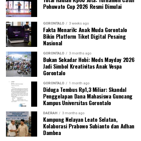
Pohuwato Cup 2026 Resmi Dimulai
Perwakilan DPL KKN-PK, Dr. dr. Vivien Novarina A.
Kasim, M.Kes., menegaskan bahwa keterlibatan
mahasiswa merupakan bentuk perwujudan Tri Dharma
GORONTALO
3 weeks ago
Fakta Menarik: Anak Muda Gorontalo
Perguruan Tinggi dalam mengawal transformasi
Bikin Platform Tiket Digital Pesaing
layanan kesehatan primer.
Nasional
“Kehadiran mahasiswa mempercepat jangkauan skema
GORONTALO
3 months ago
Bukan Sekadar Hobi: Mods Mayday 2026
active case finding
TBC yang dicanangkan pemerintah.
Jadi Simbol Kreativitas Anak Vespa
Sinergi multisektor antara perguruan tinggi, dinas
Gorontalo
kesehatan, puskesmas, dan pemerintah desa seperti
inilah yang menjadi kunci sukses pembentukan
GORONTALO
1 month ago
Diduga Tembus Rp1,3 Miliar: Skandal
masyarakat sadar sehat,” jelas Dr. Vivien.
Penggelapan Dana Mahasiswa Guncang
Kampus Universitas Gorontalo
Masyarakat Desa Luwoo menyambut antusias agenda
terpadu ini. Ratusan warga memanfaatkan layanan
DAERAH
3 months ago
Kampung Nelayan Leato Selatan,
pemeriksaan kesehatan gratis sekaligus berkonsultasi
Kolaborasi Prabowo Subianto dan Adhan
mengenai pola hidup bersih dan sehat (PHBS)
Dambea
pencegahan tuberkulosis.