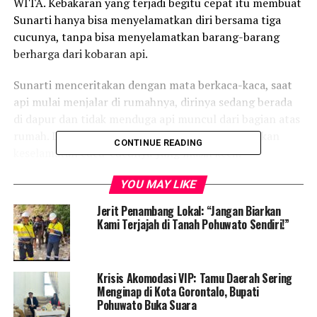
WITA. Kebakaran yang terjadi begitu cepat itu membuat
Sunarti hanya bisa menyelamatkan diri bersama tiga
cucunya, tanpa bisa menyelamatkan barang-barang
berharga dari kobaran api.
Sunarti menceritakan dengan mata berkaca-kaca, saat
api mulai menjalar di rumahnya, dirinya sedang berada
di dapur dan tidak menduga api muncul dari bagian atas
rumah. Dalam kepanikan, Sunarti hanya memikirkan
CONTINUE READING
keselamatan cucu-cucunya yang masih kecil.
“Alhamdulillah kami semua selamat, meski tidak ada
YOU MAY LIKE
barang yang bisa diselamatkan,” ujar Sunarti sedih.
Jerit Penambang Lokal: “Jangan Biarkan
Setelah api mulai melahap seluruh rumah, warga sekitar
Kami Terjajah di Tanah Pohuwato Sendiri!”
segera berdatangan untuk membantu memadamkan api.
Dua mobil tangki PDAM dan satu unit mobil damkar
turut dikerahkan. Api baru bisa dipadamkan sekitar
Krisis Akomodasi VIP: Tamu Daerah Sering
pukul 23.00 WITA. Meski demikian, sebagian dinding
Menginap di Kota Gorontalo, Bupati
rumah milik anak Sunarti, Hayani Nento, yang berada di
Pohuwato Buka Suara