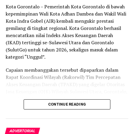
peredaran minuman keras (miras). Penindakan dilakukan
Kota Gorontalo – Pemerintah Kota Gorontalo di bawah
secara menyeluruh, tidak hanya menyasar pengecer
kepemimpinan Wali Kota Adhan Dambea dan Wakil Wali
skala kecil tetapi juga distributor dan toko-toko besar
Kota Indra Gobel (AIR) kembali mengukir prestasi
yang melanggar aturan.
gemilang di tingkat regional. Kota Gorontalo berhasil
Dalam daftar pemeringkatan nasional tersebut, Kota
mencatatkan nilai Indeks Akses Keuangan Daerah
Denpasar menempati posisi puncak dengan tingkat rasa
(IKAD) tertinggi se-Sulawesi Utara dan Gorontalo
aman masyarakat melebihi 81 persen, disusul oleh Kota
(SulutGo) untuk tahun 2026, sekaligus masuk dalam
Yogyakarta, Surakarta, Semarang, Magelang, dan
kategori “Unggul”.
Salatiga.
Capaian membanggakan tersebut dipaparkan dalam
Kota Gorontalo yang berada di urutan ketujuh berhasil
Rapat Koordinasi Wilayah (Rakorwil) Tim Percepatan
mengungguli sejumlah kota berkembang lainnya di
Akses Keuangan Daerah (TPAKD) yang digelar Otoritas
Indonesia, seperti Batam, Tanjung Pinang, dan
Jasa Keuangan (OJK) Wilayah Sulawesi Utara, Gorontalo,
Singkawang. Capaian ini menjadi bukti konkret bahwa
dan Maluku Utara di Hotel NDC Resort and Spa,
CONTINUE READING
Kota Gorontalo terus bertransformasi menjadi daerah
Manado, Sulawesi Utara, Rabu (29/7/2026).
yang aman, nyaman, dan ramah bagi semua.
Delegasi Pemkot Gorontalo dipimpin langsung oleh
Wakil Wali Kota Gorontalo Indra Gobel, didampingi
ADVERTORIAL
Kepala Badan Pendapatan Daerah (Bapenda) Zamronie