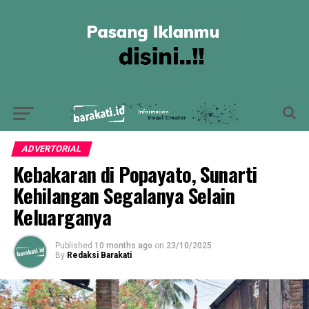
ADVERTORIAL
Kebakaran di Popayato, Sunarti
Kehilangan Segalanya Selain
Keluarganya
Published
10 months ago
on
23/10/2025
By
Redaksi Barakati