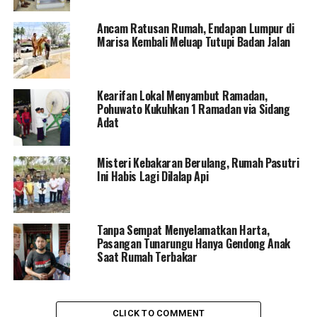
sampingnya, turut terbakar akibat percikan api.
Ancam Ratusan Rumah, Endapan Lumpur di
Peristiwa ini mendapatkan perhatian langsung dari
Marisa Kembali Meluap Tutupi Badan Jalan
Bupati Pohuwato, Saipul A. Mbuinga, yang didampingi
oleh Camat Popayato, Zulkifli Buludawa, Sekcam
Popayato, Mansur Abudjulu, dan Kades Telaga. Rabu,
Kearifan Lokal Menyambut Ramadan,
(22/10/2025), mereka mengunjungi lokasi kejadian
Pohuwato Kukuhkan 1 Ramadan via Sidang
untuk memberikan dukungan kepada Sunarti.
Adat
Bupati Saipul menyampaikan rasa prihatin dan empati
Misteri Kebakaran Berulang, Rumah Pasutri
atas musibah yang menimpa warganya. “Kami sangat
Ini Habis Lagi Dilalap Api
prihatin atas musibah ini. Insyaallah akan dapat kami
pikirkan, dengan keterbatasan anggaran yang ada, dan
kami pun tidak berjanji. Mudah-mudahan juga ada
Tanpa Sempat Menyelamatkan Harta,
bantuan dari pihak lain untuk meringankan beban ibu
Pasangan Tunarungu Hanya Gendong Anak
Sunarti,” ungkap Bupati Saipul.
Saat Rumah Terbakar
Selain itu, Bupati Saipul mengimbau masyarakat untuk
senantiasa waspada terhadap potensi kebakaran,
CLICK TO COMMENT