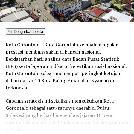
DON'T MISS
Peningkatan Pelayanan Kesehatan: dr. Thaib Saleh
Lantik Jadi Direktur RS Toto Kabila
Dengarkan berita
Kota Gorontalo – Kota Gorontalo kembali mengukir
prestasi membanggakan di kancah nasional.
Berdasarkan hasil analisis data Badan Pusat Statistik
(BPS) serta laporan indikator ketertiban sosial nasional,
Kota Gorontalo sukses menempati peringkat ketujuh
dalam daftar 10 Kota Paling Aman dan Nyaman di
Indonesia.
Capaian strategis ini sekaligus mengukuhkan Kota
Gorontalo sebagai satu-satunya daerah di Pulau
Sulawesi yang berhasil menembus jajaran 10 besar
nasional dalam hal stabilitas keamanan dan kenyamanan
wilayah.