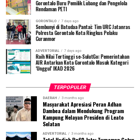
Penyuluhan difokuskan pada pemahaman mekanisme
Gorontalo Buru Pemilik Lubang dan Pengelola
Rendaman PETI
penularan, pengenalan gejala awal, pentingnya
pemeriksaan Dahak/TCM, kepatuhan minum obat
GORONTALO
7 days ago
hingga tuntas, serta pengikisan stigma negatif terhadap
Sembunyi di Batudaa Pantai: Tim URC Jatanras
penyintas TBC di lingkungan warga.
Polresta Gorontalo Kota Ringkus Pelaku
Curanmor
“Literasi kesehatan warga adalah fondasi utama dalam
ADVERTORIAL
7 days ago
memutus rantai penularan TBC. Kami berupaya
Raih Nilai Tertinggi se-SulutGo: Pemerintahan
menyampaikan edukasi yang persuasif dan mudah
AIR Antarkan Kota Gorontalo Masuk Kategori
‘Unggul’ IKAD 2026
dipahami agar warga tidak ragu melakukan pemeriksaan
apabila mengalami gejala batuk berkepanjangan,”
terang Taufik.
TERPOPULER
Selain skrining TBC, mahasiswa turut mendampingi
DAERAH
3 months ago
Masyarakat Apresiasi Peran Adhan
nakes Puskesmas Talaga Jaya dalam memberikan
Dambea dalam Mendukung Program
pelayanan Cek Kesehatan Gratis (CKG), meliputi
Kampung Nelayan Presiden di Leato
pengukuran tekanan darah, cek kadar gula darah, dan
Selatan
penapisan faktor risiko penyakit tidak menular (PTM)
sebagai upaya promotif-preventif.
ADVERTORIAL
3 months ago
Total Hadiah Rp60 Juta: Turnamen Catur