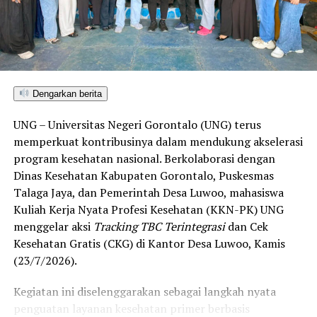
ditetapkan dan mengantarkan Kota Gorontalo menjadi
satu-satunya daerah di wilayah tersebut yang
menembus kategori “Unggul”. Sementara kabupaten lain
di Gorontalo masih berada pada kategori “Berkembang”
hingga menuju “Unggul”.
Dengarkan berita
“Alhamdulillah, nilai IKAD Kota Gorontalo tercatat yang
UNG – Universitas Negeri Gorontalo (UNG) terus
tertinggi di kawasan SulutGo sebagaimana dipaparkan
memperkuat kontribusinya dalam mendukung akselerasi
dalam Rakorwil TPAKD,” ungkap Wawali Indra Gobel
program kesehatan nasional. Berkolaborasi dengan
usai kegiatan.
Dinas Kesehatan Kabupaten Gorontalo, Puskesmas
Talaga Jaya, dan Pemerintah Desa Luwoo, mahasiswa
Indra menambahkan, skor IKAD ini membuktikan bahwa
Kuliah Kerja Nyata Profesi Kesehatan (KKN-PK) UNG
tingkat keterjangkauan, pemanfaatan, serta inklusivitas
menggelar aksi
Tracking TBC Terintegrasi
dan Cek
layanan keuangan bagi masyarakat di Kota Gorontalo
Kesehatan Gratis (CKG) di Kantor Desa Luwoo, Kamis
berada di posisi terdepan.
(23/7/2026).
Predikat “Unggul” yang diraih Pemerintahan AIR
Kegiatan ini diselenggarakan sebagai langkah nyata
menjadi indikator kuat atas keberhasilan pemerintah
penguatan layanan kesehatan primer berbasis
daerah dalam mendorong masyarakat agar makin