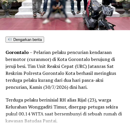
rangkaian kegiatan maupun forum dialog yang
bertujuan membuka jalan bagi industri pertambangan di
tanah kelahiran mereka.
“Kami menolak keras kegiatan atau acara dalam bentuk
apa pun yang membahas isu pembukaan tambang oleh
Dengarkan berita
pihak perusahaan mana pun di wilayah Kecamatan
Bonepantai,” tegas Rahmat Husain.
Gorontalo
– Pelarian pelaku pencurian kendaraan
bermotor (curanmor) di Kota Gorontalo berujung di
Penolakan masif yang konsisten disuarakan warga
jeruji besi. Tim Unit Reaksi Cepat (URC) Jatanras Sat
pesisir ini berlandaskan kekhawatiran atas dampak
Reskrim Polresta Gorontalo Kota berhasil meringkus
kerusakan lingkungan. Kehadiran industri ekstraktif di
terduga pelaku kurang dari dua hari pasca-aksi
wilayah Bonepantai, Bulawa, dan Kabila Bone dinilai
pencurian, Kamis (30/7/2026) dini hari.
berpotensi merusak ekosistem pesisir serta perairan
Teluk Tomini, menghancurkan daerah resapan air, dan
Terduga pelaku berinisial RH alias Rijal (23), warga
mengancam ruang hidup nelayan serta petani lokal.
Kelurahan Wonggaditi Timur, disergap petugas sekira
pukul 00.14 WITA saat bersembunyi di sebuah rumah di
Rencana konsultasi publik PT CBM diprediksi bakal
kawasan Batudaa Pantai.
mendapat perlawanan ketat dari koalisi masyarakat sipil
dan warga lintas desa yang bersiap menghadang