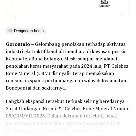
sedimentasi sungai, serta meningkatkan risiko bencana
ekologis bagi masyarakat sekitar.
Penegakan hukum yang adil, transparan, dan tanpa
Dengarkan berita
pandang bulu menjadi kunci utama untuk menepis
anggapan publik mengenai adanya tebang pilih dalam
Gorontalo
– Gelombang penolakan terhadap aktivitas
penindakan tambang ilegal di Kabupaten Pohuwato.
industri ekstraktif kembali membara di kawasan pesisir
Kabupaten Bone Bolango. Meski sempat mendapat
Hingga berita ini diterbitkan, redaksi Barakati.id telah
penolakan keras masyarakat pada 2024 lalu, PT Celebes
berupaya melayangkan konfirmasi kepada pihak yang
Bone Mineral (CBM) disinyalir tetap memaksakan
diduga bertanggung jawab atas aktivitas tersebut,
rencana ekspansi pertambangan di wilayah Kecamatan
namun belum mendapatkan tanggapan. Sesuai kode etik
Bonepantai dan sekitarnya.
jurnalistik, ruang klarifikasi dan hak jawab tetap terbuka
untuk memelihara keberimbangan berita.
Langkah ekspansi tersebut terkuak seiring beredarnya
Surat Undangan Resmi PT Celebes Bone Mineral Nomor:
08/CBM/VII/2026. Dalam dokumen tersebut, pihak
perusahaan menjadwalkan agenda Konsultasi Publik
terkait Penyusunan Analisis Mengenai Dampak