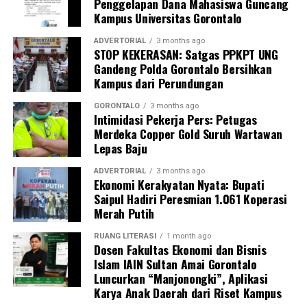
Penggelapan Dana Mahasiswa Guncang
Kampus Universitas Gorontalo
ADVERTORIAL
3 months ago
STOP KEKERASAN: Satgas PPKPT UNG
Gandeng Polda Gorontalo Bersihkan
Kampus dari Perundungan
GORONTALO
3 months ago
Intimidasi Pekerja Pers: Petugas
Merdeka Copper Gold Suruh Wartawan
Lepas Baju
ADVERTORIAL
3 months ago
Ekonomi Kerakyatan Nyata: Bupati
Saipul Hadiri Peresmian 1.061 Koperasi
Merah Putih
RUANG LITERASI
1 month ago
Dosen Fakultas Ekonomi dan Bisnis
Islam IAIN Sultan Amai Gorontalo
Luncurkan “Manjonongki”, Aplikasi
Karya Anak Daerah dari Riset Kampus