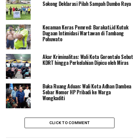
Sokong Deklarasi Pilah Sampah Dumbo Raya
diri. Api yang cepat membesar membuat mereka tak
sempat menyelamatkan pakaian, dokumen penting,
serta seluruh barang berharga lainnya.
Kecaman Keras Pemred: Barakati.id Kutuk
Dugaan Intimidasi Wartawan di Tambang
“Satu-satunya barang yang selamat hanya sebuah
Pohuwato
sepeda motor. Namun sayangnya, kuncinya hilang dan
tidak diketahui keberadaannya. Selebihnya habis
Akar Kriminalitas: Wali Kota Gorontalo Sebut
terbakar,” tambah Yusril.
KDRT hingga Perkelahian Dipicu oleh Miras
Peristiwa ini menambah daftar kebakaran besar yang
terjadi di wilayah tersebut dalam beberapa bulan
terakhir. Saat ini, keluarga Ferlan mengungsi di rumah
Buka Ruang Aduan: Wali Kota Adhan Dambea
Sebar Nomor HP Pribadi ke Warga
kerabat dan tetangga, sembari menunggu bantuan serta
Wongkaditi
penanganan lebih lanjut dari pemerintah dan instansi
terkait.
CLICK TO COMMENT
RELATED TOPICS:
BANTUAN SOSIAL
BERITA GORONTALO
DISABILITAS
FERLAN IBRAHIM
GORONTALO