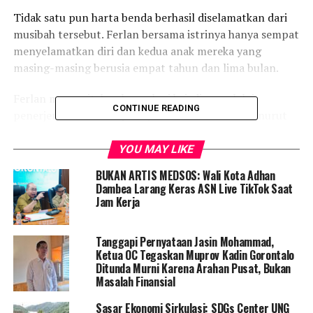
Tidak satu pun harta benda berhasil diselamatkan dari
musibah tersebut. Ferlan bersama istrinya hanya sempat
menyelamatkan diri dan kedua anak mereka yang
masing-masing berusia empat tahun dan lima bulan.
Ferlan menceritakan kronologi kejadian melalui
CONTINUE READING
penerjemah bahasa isyarat, Yusril Limbadani. Menurut
kesaksiannya, saat kebakaran terjadi, mereka tengah
berada di kamar menjaga anak-anak.
YOU MAY LIKE
BUKAN ARTIS MEDSOS: Wali Kota Adhan
“Tiba-tiba ada suara orang berlari dan mengetuk pintu
Dambea Larang Keras ASN Live TikTok Saat
rumah. Karena mereka tidak bisa mendengar, mereka
Jam Kerja
tidak mengetahui apa yang sedang terjadi. Hingga
akhirnya pintu didobrak, dan mereka melihat asap tebal
Tanggapi Pernyataan Jasin Mohammad,
sudah memenuhi rumah,” kata Yusril menerjemahkan
Ketua OC Tegaskan Muprov Kadin Gorontalo
pernyataan Ferlan.
Ditunda Murni Karena Arahan Pusat, Bukan
Masalah Finansial
Seketika, Ferlan dan Rahayu menggendong kedua
Sasar Ekonomi Sirkulasi: SDGs Center UNG
anaknya dan berlari keluar rumah untuk menyelamatkan