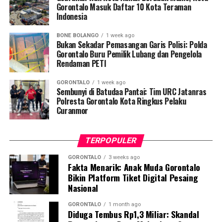
membuat laporan resmi di SPKT Polresta Gorontalo
Gorontalo Masuk Daftar 10 Kota Teraman
Indonesia
Kota.
BONE BOLANGO
1 week ago
Menindaklanjuti laporan korban, Tim URC Jatanras
Bukan Sekadar Pemasangan Garis Polisi: Polda
bergerak cepat melakukan penyelidikan hingga berhasil
Gorontalo Buru Pemilik Lubang dan Pengelola
Rendaman PETI
mendeteksi keberadaan pelaku dan melakukan
penangkapan tanpa perlawanan. Saat ini pelaku beserta
GORONTALO
1 week ago
barang bukti telah diamankan di Mako Polresta
Sembunyi di Batudaa Pantai: Tim URC Jatanras
Gorontalo Kota guna menjalani proses hukum lebih
Polresta Gorontalo Kota Ringkus Pelaku
Curanmor
lanjut.
TERPOPULER
GORONTALO
3 weeks ago
Fakta Menarik: Anak Muda Gorontalo
Bikin Platform Tiket Digital Pesaing
Nasional
GORONTALO
1 month ago
Diduga Tembus Rp1,3 Miliar: Skandal