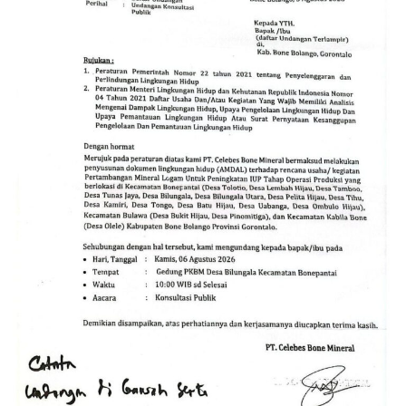
operasional di dalam kawasan disengaja tertutup dari
jangkauan dan pengawasan pihak luar.
Fenomena ini menyisakan persoalan serius bagi aparat
penegak hukum (APH). Publik mempertanyakan alasan
di balik melenggangnya aktivitas PETI di Jahiya–Hulawa.
Muncul dugaan apakah lokasi tersebut memang belum
terjangkau operasi, atau terdapat faktor lain yang
membuat kegiatan ilegal itu seolah kebal hukum.
Kondisi ini menjadi tantangan besar bagi kepolisian
untuk membongkar aktor intelektual maupun pihak-
pihak di balik layar, termasuk menelisik potensi adanya
oknum yang memberikan perlindungan (
back-up
) atas
praktik penambangan liar tersebut.
Selain melanggar regulasi perundang-undangan,
aktivitas PETI secara masif dampaknya langsung
mengancam kelestarian lingkungan, memicu