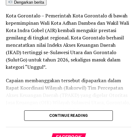
Dengarkan berita
“Sebagai tindak lanjut, Ditreskrimsus Polda Gorontalo
akan menelusuri seluruh pihak yang terlibat, mulai dari
Kota Gorontalo – Pemerintah Kota Gorontalo di bawah
pemilik lubang tambang, para pekerja di lapangan,
kepemimpinan Wali Kota Adhan Dambea dan Wakil Wali
hingga pengelola tempat rendaman material,” pungkas
Kota Indra Gobel (AIR) kembali mengukir prestasi
Maruly.
gemilang di tingkat regional. Kota Gorontalo berhasil
mencatatkan nilai Indeks Akses Keuangan Daerah
(IKAD) tertinggi se-Sulawesi Utara dan Gorontalo
(SulutGo) untuk tahun 2026, sekaligus masuk dalam
kategori “Unggul”.
Capaian membanggakan tersebut dipaparkan dalam
Rapat Koordinasi Wilayah (Rakorwil) Tim Percepatan
Akses Keuangan Daerah (TPAKD) yang digelar Otoritas
Jasa Keuangan (OJK) Wilayah Sulawesi Utara, Gorontalo,
dan Maluku Utara di Hotel NDC Resort and Spa,
CONTINUE READING
Manado, Sulawesi Utara, Rabu (29/7/2026).
Delegasi Pemkot Gorontalo dipimpin langsung oleh