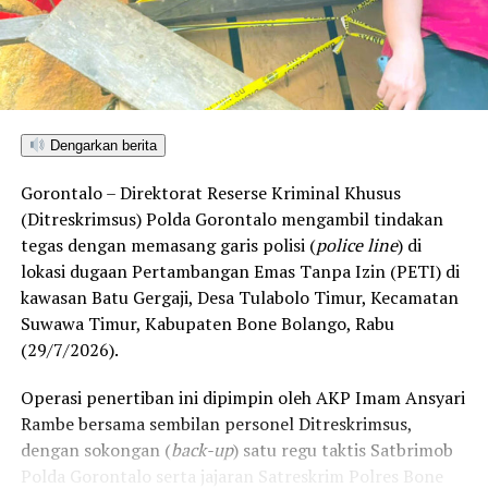
adalah penguatan nilai-nilai toleransi antarumat
beragama secara inklusif.
Wali Kota Adhan Dambea menegaskan komitmennya
untuk menjadi mengayom bagi seluruh lapisan
Dengarkan berita
masyarakat tanpa membedakan latar belakang agama.
Komitmen ini diwujudkan lewat dukungan nyata
Gorontalo – Direktorat Reserse Kriminal Khusus
terhadap berbagai agenda keagamaan, termasuk bagi
(Ditreskrimsus) Polda Gorontalo mengambil tindakan
kelompok minoritas.
tegas dengan memasang garis polisi (
police line
) di
lokasi dugaan Pertambangan Emas Tanpa Izin (PETI) di
Selain pengukuhan nilai toleransi, kondusivitas daerah
kawasan Batu Gergaji, Desa Tulabolo Timur, Kecamatan
turut ditopang oleh tindakan tegas Pemkot Gorontalo
Suwawa Timur, Kabupaten Bone Bolango, Rabu
bersama aparat penegak hukum dalam memberantas
(29/7/2026).
peredaran minuman keras (miras). Penindakan dilakukan
secara menyeluruh, tidak hanya menyasar pengecer
Operasi penertiban ini dipimpin oleh AKP Imam Ansyari
skala kecil tetapi juga distributor dan toko-toko besar
Rambe bersama sembilan personel Ditreskrimsus,
yang melanggar aturan.
dengan sokongan (
back-up
) satu regu taktis Satbrimob
Polda Gorontalo serta jajaran Satreskrim Polres Bone
Dalam daftar pemeringkatan nasional tersebut, Kota