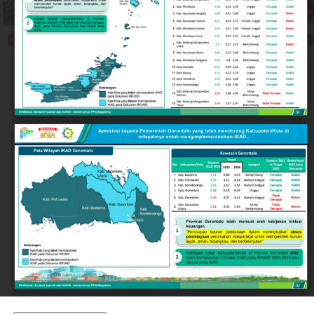
dua buah pipa karbon, tiga mata bor
jet hammer
, serta
satu buah mangkuk plastik warna biru.
Selain menyegel lubang tambang dan mengamankan
barang bukti material serta alat pengolahan, petugas
turut menempelkan surat imbauan tertulis di sekitar
area penambangan agar tidak ada lagi aktivitas ilegal
yang berlangsung.
Kendati saat tim tiba di lokasi tidak ditemukan adanya
aktivitas penambangan yang tengah berjalan, seluruh
rangkaian kegiatan penyelidikan berlangsung aman,
kondusif, dan tanpa hambatan.
Kombes Pol. Maruly menegaskan, Polda Gorontalo tidak
akan berhenti pada tindakan penyegelan semata.
Pihaknya kini tengah melakukan penelusuran mendalam
terhadap pihak-pihak yang terafiliasi dengan aktivitas
tambang ilegal tersebut.