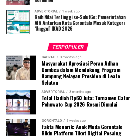
Sulawesi Utara. Skor ini melampaui target yang
ADVERTORIAL
1 week ago
ditetapkan dan mengantarkan Kota Gorontalo menjadi
Raih Nilai Tertinggi se-SulutGo: Pemerintahan
satu-satunya daerah di wilayah tersebut yang
AIR Antarkan Kota Gorontalo Masuk Kategori
‘Unggul’ IKAD 2026
menembus kategori “Unggul”. Sementara kabupaten lain
di Gorontalo masih berada pada kategori “Berkembang”
hingga menuju “Unggul”.
TERPOPULER
“Alhamdulillah, nilai IKAD Kota Gorontalo tercatat yang
DAERAH
3 months ago
Masyarakat Apresiasi Peran Adhan
tertinggi di kawasan SulutGo sebagaimana dipaparkan
Dambea dalam Mendukung Program
dalam Rakorwil TPAKD,” ungkap Wawali Indra Gobel
Kampung Nelayan Presiden di Leato
usai kegiatan.
Selatan
Indra menambahkan, skor IKAD ini membuktikan bahwa
ADVERTORIAL
3 months ago
Total Hadiah Rp60 Juta: Turnamen Catur
tingkat keterjangkauan, pemanfaatan, serta inklusivitas
Pohuwato Cup 2026 Resmi Dimulai
layanan keuangan bagi masyarakat di Kota Gorontalo
berada di posisi terdepan.
GORONTALO
3 weeks ago
Fakta Menarik: Anak Muda Gorontalo
Predikat “Unggul” yang diraih Pemerintahan AIR
Bikin Platform Tiket Digital Pesaing
menjadi indikator kuat atas keberhasilan pemerintah