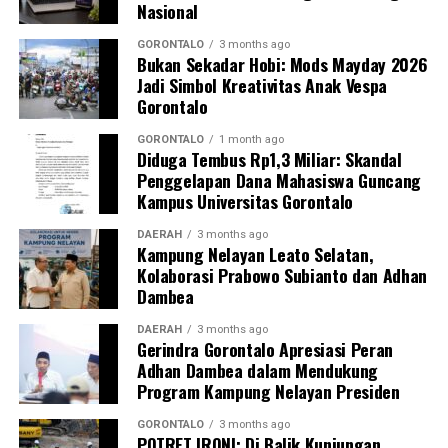
Nasional
daerah dalam mendorong masyarakat agar makin
mudah, merata, dan aman dalam mengakses berbagai
GORONTALO
3 months ago
Bukan Sekadar Hobi: Mods Mayday 2026
fasilitas jasa keuangan yang berkelanjutan.
Jadi Simbol Kreativitas Anak Vespa
Gorontalo
GORONTALO
1 month ago
Diduga Tembus Rp1,3 Miliar: Skandal
Penggelapan Dana Mahasiswa Guncang
Kampus Universitas Gorontalo
DAERAH
3 months ago
Kampung Nelayan Leato Selatan,
Kolaborasi Prabowo Subianto dan Adhan
Dambea
DAERAH
3 months ago
Gerindra Gorontalo Apresiasi Peran
Adhan Dambea dalam Mendukung
Program Kampung Nelayan Presiden
GORONTALO
3 months ago
POTRET IRONI: Di Balik Kunjungan