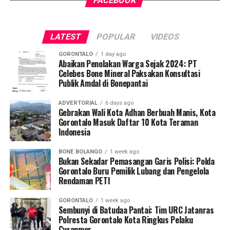
FACEBOOK
Wakil Wali Kota Gorontalo Indra Gobel, didampingi
Kepala Badan Pendapatan Daerah (Bapenda) Zamronie
Agus, serta Kepala Bagian Perekonomian dan Sumber
LATEST
POPULAR
VIDEOS
Daya Alam (SDA) Kaima Camaru.
GORONTALO
1 day ago
Turut hadir dalam forum strategis tersebut Gubernur
Abaikan Penolakan Warga Sejak 2024: PT
Celebes Bone Mineral Paksakan Konsultasi
Gorontalo Gusnar Ismail, Asisten II Sekda Provinsi
Publik Amdal di Bonepantai
Sulawesi Utara mewakili Gubernur Sulut, jajaran kepala
daerah se-SulutGo, serta para narasumber dari
ADVERTORIAL
6 days ago
pemerintah pusat.
Gebrakan Wali Kota Adhan Berbuah Manis, Kota
Gorontalo Masuk Daftar 10 Kota Teraman
Indonesia
Dalam rakorwil tersebut, Direktur Ekonomi Syariah dan
BUMN Kementerian PPN/Bappenas, Realisty Widyawaty,
BONE BOLANGO
1 week ago
memaparkan hasil evaluasi IKAD wilayah SulutGo
Bukan Sekadar Pemasangan Garis Polisi: Polda
sebagai pijakan penyusunan rekomendasi kebijakan serta
Gorontalo Buru Pemilik Lubang dan Pengelola
Rendaman PETI
akselerasi inklusi keuangan yang tepat sasaran.
GORONTALO
1 week ago
Berdasarkan data Bappenas, Kota Gorontalo meraih
Sembunyi di Batudaa Pantai: Tim URC Jatanras
skor IKAD 2026 sebesar 6,39—posisi tertinggi dibanding
Polresta Gorontalo Kota Ringkus Pelaku
Curanmor
seluruh kabupaten/kota di Provinsi Gorontalo maupun