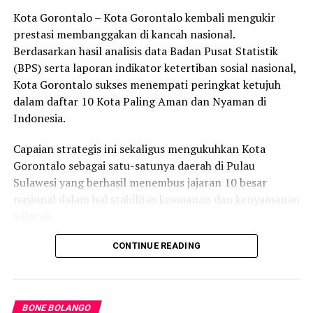
“Kami akan menindak tegas segala bentuk kekerasan,
Kota Gorontalo – Kota Gorontalo kembali mengukir
apalagi yang dipicu oleh minuman keras. Kami juga
prestasi membanggakan di kancah nasional.
mengimbau masyarakat agar menjauhi miras dan
Berdasarkan hasil analisis data Badan Pusat Statistik
menyelesaikan masalah secara damai,” tegas AKP Akmal.
(BPS) serta laporan indikator ketertiban sosial nasional,
Kota Gorontalo sukses menempati peringkat ketujuh
Ia turut mengapresiasi kecepatan keluarga korban
dalam daftar 10 Kota Paling Aman dan Nyaman di
dalam melapor, sehingga situasi tidak berkembang lebih
Indonesia.
jauh dan dapat dikendalikan aparat kepolisian.
Capaian strategis ini sekaligus mengukuhkan Kota
Gorontalo sebagai satu-satunya daerah di Pulau
RELATED TOPICS:
DUMBO RAYA
PELAKU PENGANIYAYAAN
Sulawesi yang berhasil menembus jajaran 10 besar
PENGEROYOKAN
TERBARU
nasional dalam hal stabilitas keamanan dan kenyamanan
UP NEXT
wilayah.
Gerindra Sambut Tokoh Baru, Indra Gobel Resmi
Bergabung
Sebagai pusat pemerintahan, pertumbuhan ekonomi,
CONTINUE READING
DON'T MISS
perdagangan, jasa, serta pendidikan di kawasan Teluk
PETI Menggila di Pusat Kota Marisa: Alat Berat
Tomini, Kota Gorontalo terbukti mampu menjaga
Beroperasi, Penegak Hukum Bungkam
stabilitas kondusivitas daerah. Kendati memiliki
BONE BOLANGO