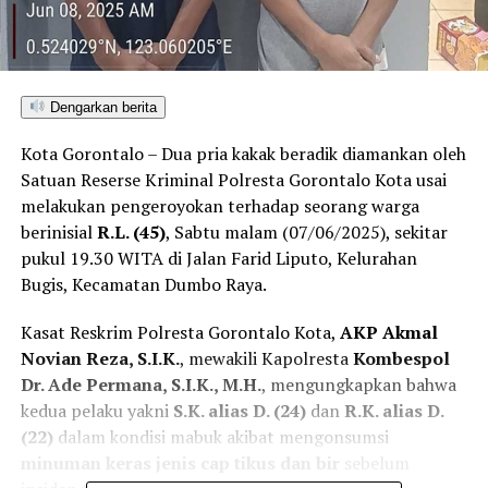
Dengarkan berita
Kota Gorontalo – Dua pria kakak beradik diamankan oleh
Satuan Reserse Kriminal Polresta Gorontalo Kota usai
melakukan pengeroyokan terhadap seorang warga
berinisial
R.L. (45)
, Sabtu malam (07/06/2025), sekitar
pukul 19.30 WITA di Jalan Farid Liputo, Kelurahan
Bugis, Kecamatan Dumbo Raya.
Kasat Reskrim Polresta Gorontalo Kota,
AKP Akmal
Novian Reza, S.I.K.
, mewakili Kapolresta
Kombespol
Dr. Ade Permana, S.I.K., M.H.
, mengungkapkan bahwa
kedua pelaku yakni
S.K. alias D. (24)
dan
R.K. alias D.
(22)
dalam kondisi mabuk akibat mengonsumsi
minuman keras jenis cap tikus dan bir
sebelum