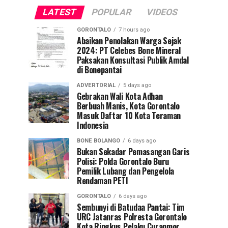
LATEST
POPULAR
VIDEOS
GORONTALO
7 hours ago
Abaikan Penolakan Warga Sejak
2024: PT Celebes Bone Mineral
Paksakan Konsultasi Publik Amdal
di Bonepantai
ADVERTORIAL
5 days ago
Gebrakan Wali Kota Adhan
Berbuah Manis, Kota Gorontalo
Masuk Daftar 10 Kota Teraman
Indonesia
BONE BOLANGO
6 days ago
Bukan Sekadar Pemasangan Garis
Polisi: Polda Gorontalo Buru
Pemilik Lubang dan Pengelola
Rendaman PETI
GORONTALO
6 days ago
Sembunyi di Batudaa Pantai: Tim
URC Jatanras Polresta Gorontalo
Kota Ringkus Pelaku Curanmor