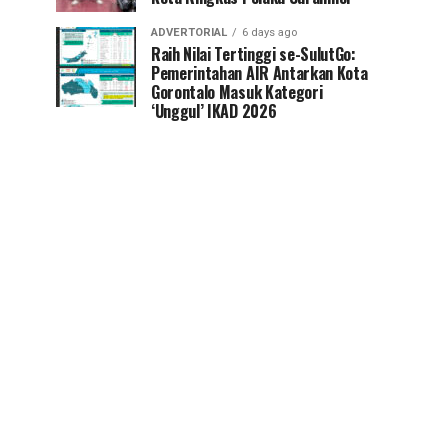
ADVERTORIAL
6 days ago
Raih Nilai Tertinggi se-SulutGo:
Pemerintahan AIR Antarkan Kota
Gorontalo Masuk Kategori
‘Unggul’ IKAD 2026