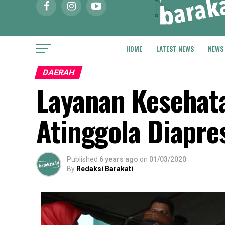
HOME
LATEST NEWS
NEWS
DAERAH
Layanan Kesehata
Atinggola Diapres
Published
6 years ago
on
01/03/2020
By
Redaksi Barakati