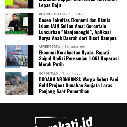
Lepas Baju
termasuk personel Ditpolairud yang tiba pertama di
lokasi, Kepala Desa Motihelumo, warga pelapor, serta
RUANG LITERASI
1 month ago
Dosen Fakultas Ekonomi dan Bisnis
masyarakat sekitar.
Islam IAIN Sultan Amai Gorontalo
Luncurkan “Manjonongki”, Aplikasi
Peristiwa ini dipastikan melanggar sejumlah ketentuan
Karya Anak Daerah dari Riset Kampus
pidana berlapis. Para pelaku terancam dijerat atas
tindak pidana pengangkutan barang berbahaya tanpa
ADVERTORIAL
3 months ago
Ekonomi Kerakyatan Nyata: Bupati
proses kepabeanan, pelanggaran pelayaran,
Saipul Hadiri Peresmian 1.061 Koperasi
perdagangan tanpa izin resmi, serta pelanggaran
Merah Putih
Undang-Undang Perlindungan Konsumen karena
memanipulasi label dan kemasan barang.
GORONTALO
3 months ago
DUGAAN ARONGANSI: Warga Sebut Pani
Gold Project Gunakan Senjata Laras
Menutup keterangannya, Kombes Devy mengimbau
Panjang Saat Penertiban
seluruh masyarakat pesisir Gorontalo untuk terus
meningkatkan kewaspadaan dan tidak ragu segera
melapor ke pihak berwajib jika melihat adanya aktivitas
mencurigakan di wilayah perairan.