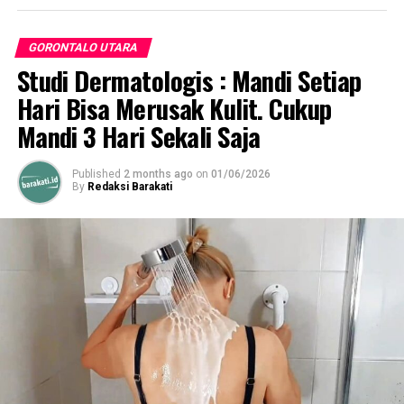
SULEMAN LAKORO
UP NEXT
GORONTALO UTARA
Dua Siswa Paskibraka Nasional Asal Pohuwato Dilepas
Studi Dermatologis : Mandi Setiap
Penjagub Hamka
Hari Bisa Merusak Kulit. Cukup
DON'T MISS
Saipul Apresiasi Inovasi Yang Dilakukan Dinas Pertanian
Mandi 3 Hari Sekali Saja
Untuk Tingkatkan PAD
Published
2 months ago
on
01/06/2026
By
Redaksi Barakati