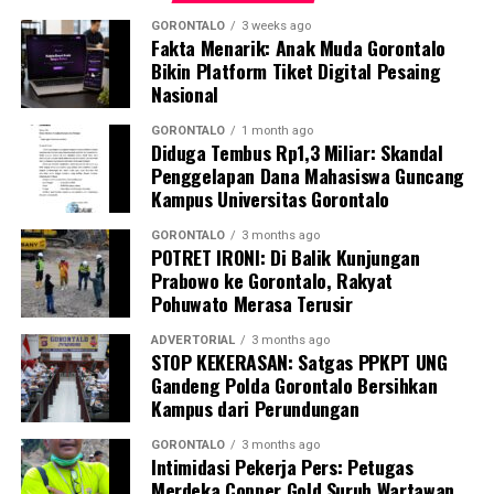
butiran putih menyerupai batu.
GORONTALO
3 weeks ago
Fakta Menarik: Anak Muda Gorontalo
Guna memastikan kandungan material di dalamnya,
Bikin Platform Tiket Digital Pesaing
penyidik Subdit Gakkum Ditpolairud Polda Gorontalo
Nasional
langsung mengirimkan sampel ke Laboratorium
Forensik (Labfor) Polda Sulawesi Utara di Manado. Hasil
GORONTALO
1 month ago
Diduga Tembus Rp1,3 Miliar: Skandal
pengujian laboratorium mengonfirmasi secara
Penggelapan Dana Mahasiswa Guncang
meyakinkan bahwa butiran putih dalam 39 karung
Kampus Universitas Gorontalo
tersebut positif mengandung sianida.
GORONTALO
3 months ago
POTRET IRONI: Di Balik Kunjungan
Selain menyita 1,9 ton sianida, polisi turut
Prabowo ke Gorontalo, Rakyat
mengamankan bangkai kapal “SAR.01.1824” yang telah
Pohuwato Merasa Terusir
rusak, beserta sisa serpihan dan mesin kapal sebagai
barang bukti.
ADVERTORIAL
3 months ago
STOP KEKERASAN: Satgas PPKPT UNG
Gandeng Polda Gorontalo Bersihkan
Hingga saat ini, pihak kepolisian tengah melakukan
Kampus dari Perundungan
penyelidikan intensif dan memburu pihak-pihak yang
bertanggung jawab atas kepemilikan serta aktivitas
GORONTALO
3 months ago
Intimidasi Pekerja Pers: Petugas
pengangkutan barang berbahaya tersebut. Sedikitnya
Merdeka Copper Gold Suruh Wartawan
enam orang saksi telah dimintai keterangan resmi,