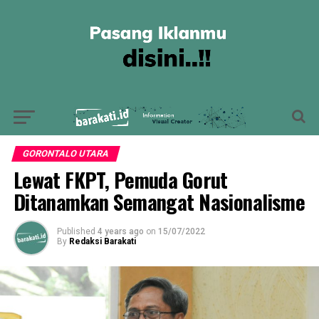
GORONTALO UTARA
Lewat FKPT, Pemuda Gorut
Ditanamkan Semangat Nasionalisme
Published
4 years ago
on
15/07/2022
By
Redaksi Barakati