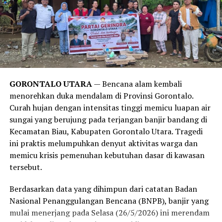
Temuan ini juga sejalan dengan publikasi medis dari
Harvard Health Publishing
. Laporan tersebut
menegaskan bahwa obsesi manusia modern untuk mandi
setiap hari lebih didorong oleh norma sosial, kebiasaan,
serta strategi pemasaran industri sabun kecantikan,
alih-alih kebutuhan medis yang sesungguhnya. Sistem
imun tubuh manusia sejatinya membutuhkan paparan
GORONTALO UTARA
— Bencana alam kembali
kotoran dan bakteri dalam jumlah wajar untuk
menorehkan duka mendalam di Provinsi Gorontalo.
merangsang antibodi agar tetap kuat.
Curah hujan dengan intensitas tinggi memicu luapan air
sungai yang berujung pada terjangan banjir bandang di
Meski demikian, anjuran untuk mandi 2-3 kali seminggu
Kecamatan Biau, Kabupaten Gorontalo Utara. Tragedi
ini memiliki pengecualian. Melansir data tambahan dari
ini praktis melumpuhkan denyut aktivitas warga dan
Healthline
, mereka yang rutin melakukan olahraga
memicu krisis pemenuhan kebutuhan dasar di kawasan
berat, bekerja di luar ruangan yang bersinggungan
tersebut.
langsung dengan kotoran, atau memiliki kondisi medis
tertentu tetap disarankan untuk membersihkan diri
Berdasarkan data yang dihimpun dari catatan Badan
setiap hari.
Nasional Penanggulangan Bencana (BNPB), banjir yang
mulai menerjang pada Selasa (26/5/2026) ini merendam
Bagi Anda yang aktivitasnya lebih banyak dihabiskan di