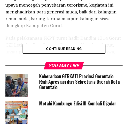
upaya mencegah penyebaran terorisme, kegiatan ini
menghadirkan para generasi muda, baik dari kalangan
rema muda, karang taruna maupun kalangan siswa
dilingkup Kabupaten Gorut.
Pada pelaksanaan FKPT turut hadir Dandim 1314 Gorut
CZI Letkol Adityo Bangun Pratomo, Kapolres Gorut,
CONTINUE READING
unsur pejabat vertikal, guru-guru pendamping siswa,
serta Narasumber dari unsur Akademisi.
YOU MAY LIKE
Suleman menyampaikan dalam sesi tanya jawab ada
Keberadaan GERKATI Provinsi Gorontalo
beberapa hal yang menjadi penyampaian para peserta
Raih Apresiasi dari Sekretaris Daerah Kota
dalam hal ini pihak sekolah, bahwa sudah ada indikasi
Gorontalo
semangat nasionalisme para anak didik mulai berkurang,
sehingga hal ini ditakutkan akan memudahkan
Motabi Kambungu Edisi lll Kembali Digelar
radikalisme dan terorisme mempengaruhi anak didik
tersebut.
“Oleh karena itu, saya sudah sampaikan di forum tadi,