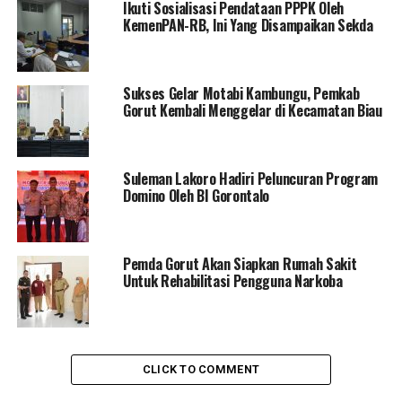
Ikuti Sosialisasi Pendataan PPPK Oleh
jadi kita akan tindaklanjuti dengan melakukan kerjasama
KemenPAN-RB, Ini Yang Disampaikan Sekda
dengan FKPT Provinsi,” tutur Sekda dihadapan awak
media usai kegiatan.
Sukses Gelar Motabi Kambungu, Pemkab
Kedepan kata Suleman, sebagai tindaklanjut akan
Gorut Kembali Menggelar di Kecamatan Biau
dilakukan kerjasama dengan Badan Kesesatan Bangsa
dan Politik (Kesbangpol), melalui program kegiatan
yang sudah ada salah satunya sosialisasi di sekolah-
Suleman Lakoro Hadiri Peluncuran Program
sekolah.
Domino Oleh BI Gorontalo
“Ada kegiatan-kegiatan di Kesbang itu bisa mendeteksi
dini hal-hal yang negatif dimasyarakat. Nah itu akan kita
kerjasamakan dengan kesbang, dan kita akan
Pemda Gorut Akan Siapkan Rumah Sakit
Untuk Rehabilitasi Pengguna Narkoba
sosialisasikan juga ke sekolah-sekolah. Sehingga mereka
tidak mudah disusupi oleh aliran atau ajaran-ajaran
radikal seperti itu,” Tuturnya
CLICK TO COMMENT
RELATED TOPICS:
FKPT
PEMUDA GORUT
SEKDA GORUT