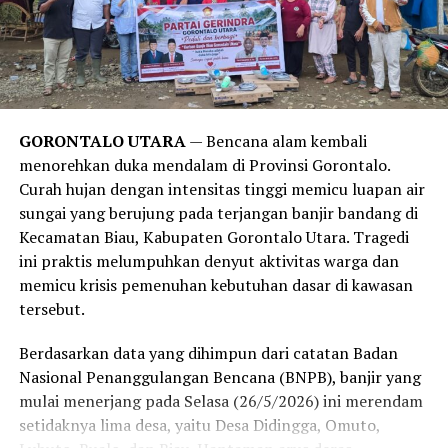
Harvard Health Publishing
. Laporan tersebut
menegaskan bahwa obsesi manusia modern untuk mandi
setiap hari lebih didorong oleh norma sosial, kebiasaan,
serta strategi pemasaran industri sabun kecantikan,
alih-alih kebutuhan medis yang sesungguhnya. Sistem
imun tubuh manusia sejatinya membutuhkan paparan
GORONTALO UTARA
— Bencana alam kembali
kotoran dan bakteri dalam jumlah wajar untuk
menorehkan duka mendalam di Provinsi Gorontalo.
merangsang antibodi agar tetap kuat.
Curah hujan dengan intensitas tinggi memicu luapan air
sungai yang berujung pada terjangan banjir bandang di
Meski demikian, anjuran untuk mandi 2-3 kali seminggu
Kecamatan Biau, Kabupaten Gorontalo Utara. Tragedi
ini memiliki pengecualian. Melansir data tambahan dari
ini praktis melumpuhkan denyut aktivitas warga dan
Healthline
, mereka yang rutin melakukan olahraga
memicu krisis pemenuhan kebutuhan dasar di kawasan
berat, bekerja di luar ruangan yang bersinggungan
tersebut.
langsung dengan kotoran, atau memiliki kondisi medis
tertentu tetap disarankan untuk membersihkan diri
Berdasarkan data yang dihimpun dari catatan Badan
setiap hari.
Nasional Penanggulangan Bencana (BNPB), banjir yang
mulai menerjang pada Selasa (26/5/2026) ini merendam
Bagi Anda yang aktivitasnya lebih banyak dihabiskan di
setidaknya lima desa, yaitu Desa Didingga, Omuto,
dalam ruangan ber-AC, melewatkan waktu mandi sehari