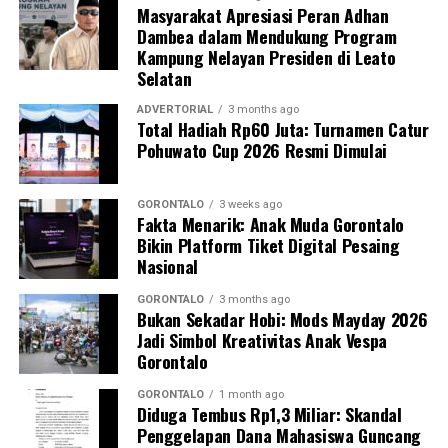
Masyarakat Apresiasi Peran Adhan
Guna memastikan kandungan material di dalamnya,
Dambea dalam Mendukung Program
penyidik Subdit Gakkum Ditpolairud Polda Gorontalo
Kampung Nelayan Presiden di Leato
langsung mengirimkan sampel ke Laboratorium
Selatan
Forensik (Labfor) Polda Sulawesi Utara di Manado. Hasil
pengujian laboratorium mengonfirmasi secara
ADVERTORIAL
3 months ago
Total Hadiah Rp60 Juta: Turnamen Catur
meyakinkan bahwa butiran putih dalam 39 karung
Pohuwato Cup 2026 Resmi Dimulai
tersebut positif mengandung sianida.
Selain menyita 1,9 ton sianida, polisi turut
GORONTALO
3 weeks ago
Fakta Menarik: Anak Muda Gorontalo
mengamankan bangkai kapal “SAR.01.1824” yang telah
Bikin Platform Tiket Digital Pesaing
rusak, beserta sisa serpihan dan mesin kapal sebagai
Nasional
barang bukti.
GORONTALO
3 months ago
Bukan Sekadar Hobi: Mods Mayday 2026
Hingga saat ini, pihak kepolisian tengah melakukan
Jadi Simbol Kreativitas Anak Vespa
penyelidikan intensif dan memburu pihak-pihak yang
Gorontalo
bertanggung jawab atas kepemilikan serta aktivitas
pengangkutan barang berbahaya tersebut. Sedikitnya
GORONTALO
1 month ago
Diduga Tembus Rp1,3 Miliar: Skandal
enam orang saksi telah dimintai keterangan resmi,
Penggelapan Dana Mahasiswa Guncang
termasuk personel Ditpolairud yang tiba pertama di