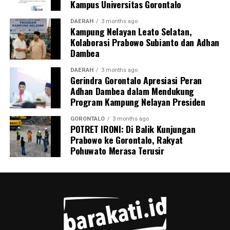
Kampus Universitas Gorontalo
lokasi, Kepala Desa Motihelumo, warga pelapor, serta
masyarakat sekitar.
DAERAH
3 months ago
Kampung Nelayan Leato Selatan,
Kolaborasi Prabowo Subianto dan Adhan
Peristiwa ini dipastikan melanggar sejumlah ketentuan
Dambea
pidana berlapis. Para pelaku terancam dijerat atas
tindak pidana pengangkutan barang berbahaya tanpa
DAERAH
3 months ago
Gerindra Gorontalo Apresiasi Peran
proses kepabeanan, pelanggaran pelayaran,
Adhan Dambea dalam Mendukung
perdagangan tanpa izin resmi, serta pelanggaran
Program Kampung Nelayan Presiden
Undang-Undang Perlindungan Konsumen karena
memanipulasi label dan kemasan barang.
GORONTALO
3 months ago
POTRET IRONI: Di Balik Kunjungan
Prabowo ke Gorontalo, Rakyat
Menutup keterangannya, Kombes Devy mengimbau
Pohuwato Merasa Terusir
seluruh masyarakat pesisir Gorontalo untuk terus
meningkatkan kewaspadaan dan tidak ragu segera
melapor ke pihak berwajib jika melihat adanya aktivitas
mencurigakan di wilayah perairan.