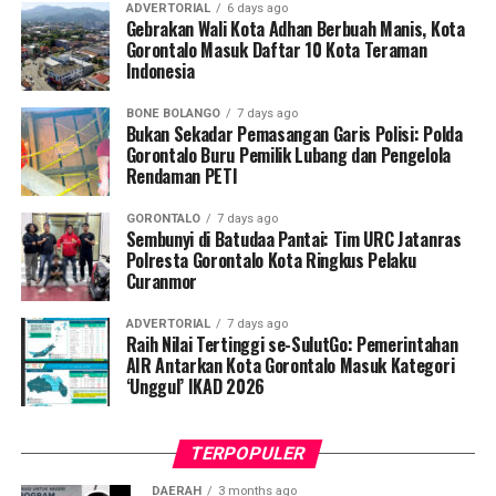
ADVERTORIAL
6 days ago
akhirnya kandas. Kecurigaan pun makin menguat setelah
Gebrakan Wali Kota Adhan Berbuah Manis, Kota
Di sisi lain, kolaborasi lintas sektoral juga terus mengalir
Gorontalo Masuk Daftar 10 Kota Teraman
diketahui seluruh ABK memilih melarikan diri dan
ke Kecamatan Biau. Mulai dari Pemerintah daerah dan
Indonesia
meninggalkan muatan kapal.
jajaran Satuan Brimob Polda Gorontalo mengerahkan
BONE BOLANGO
7 days ago
unit
water treatment
keliling untuk mendistribusikan air
“Setelah menerima laporan, personel Ditpolairud segera
Bukan Sekadar Pemasangan Garis Polisi: Polda
bersih yang aman dikonsumsi, mengingat sumur-sumur
meluncur untuk mengamankan lokasi dan barang bukti.
Gorontalo Buru Pemilik Lubang dan Pengelola
warga saat ini telah tercemar material lumpur dan
Rendaman PETI
Dari hasil pemeriksaan di atas kapal, kami menemukan
limbah banjir.
39 karung yang dikemas menyerupai pupuk, namun
GORONTALO
7 days ago
diduga kuat berisi bahan kimia berbahaya,” ujar Kombes
Sembunyi di Batudaa Pantai: Tim URC Jatanras
Pol. Devy Firmansyah dalam konferensi pers di Mapolda
Polresta Gorontalo Kota Ringkus Pelaku
Curanmor
Gorontalo.
ADVERTORIAL
7 days ago
Lebih lanjut, Kombes Devy menjelaskan bahwa para
Raih Nilai Tertinggi se-SulutGo: Pemerintahan
pelaku berupaya mengecoh aparat dengan mengemas
AIR Antarkan Kota Gorontalo Masuk Kategori
‘Unggul’ IKAD 2026
sianida tersebut ke dalam karung pupuk bermerek “Atlas
Super Gro 16-20-0 Inorganic Fertilizer”. Setiap karung
tersebut memiliki bobot sekitar 50 kilogram dan berisi
TERPOPULER
butiran putih menyerupai batu.
DAERAH
3 months ago