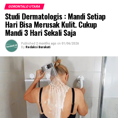
GORONTALO UTARA
RELATED TOPICS:
BI GORONTALO
DOMINO
PELUNCURAN PROGRAM DOMINO
SULEMAN LAKORO
Studi Dermatologis : Mandi Setiap
Hari Bisa Merusak Kulit. Cukup
UP NEXT
4 Pejabat Eselon ll Resmi Dilantik Bupati Thariq
Mandi 3 Hari Sekali Saja
Modanggu
DON'T MISS
Published
2 months ago
on
01/06/2026
32 Anak Dan Remaja Ikuti Operasi Bibir Sumbing di
By
Redaksi Barakati
RSUD Bumi Panua