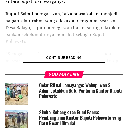
antara bupati dan warganya.
Bupati Saipul mengatakan, buka puasa kali ini menjadi
bagian silaturahmi yang dilakukan dengan masyarakat
Desa Balayo, ia pun menegaskan hal ini sering dilakukan
bahkan sebelum dirinya menjabat sebagai Bupati
Pohuwato.
“Sebagai pemerintah daerah tentu harapan kepada
CONTINUE READING
masyarakat tidak lain, di bulan suci ramadhan ini tetap
konsisten terus menjalankan perintah Allah SWT
sampai selesai atau selama sebulan penuh,”
YOU MAY LIKE
Ungkapannya.
Gelar Ritual Lomayango: Wabup Iwan S.
Adam Letakkan Batu Pertama Kantor Bupati
“Insyaallah tetap sehat terus dan diberikan kekuatan
Pohuwato
oleh Allah SWT sehingga puasa selama sebulan bisa
dijalankan,” Sambung Saipul.
Simbol Kebangkitan Bumi Panua:
Pembangunan Kantor Bupati Pohuwato yang
Kepada masyarakat Desa Balayo, Bupati Pohuwato turut
Baru Resmi Dimulai
mengucapkan terima kasih atas kebersamaannya dalam