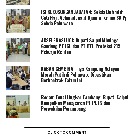
agenda buka puasa bersama.
ISI KEKOSONGAN JABATAN: Sekda Definitif
Cuti Haji, Achmad Jusuf Djuuna Terima SK Pj
“Terima kasih banyak atas kebersamaannya, dan
Sekda Pohuwato
melakukan buka puasa bersama yang insyaallah
kedepannya masih diberi umur panjang dan bisa
AKSELERASI UCJ: Bupati Saipul Mbuinga
bertemu lagi,” Tutur Saipul.
Gandeng PT IGL dan PT BTL Proteksi 215
Pekerja Rentan
RELATED TOPICS:
BUKA PUASA
MASYARAKAT BALAYO
PEMDA POHUWATO
KABAR GEMBIRA: Tiga Kampung Nelayan
SAIPUL MBUINGA
Merah Putih di Pohuwato Dipastikan
UP NEXT
Berkontrak Tahun Ini
Forkopimda Kota Sepakat Pasar Senggol Dapat di Gelar
DON'T MISS
Redam Tensi Lingkar Tambang: Bupati Saipul
Ormawa FIP UNG Resmi Dilantik Dekan
Kumpulkan Manajemen PT PETS dan
Perwakilan Penambang
CLICK TO COMMENT