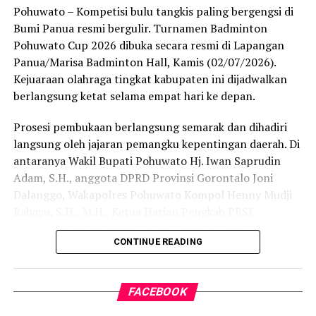
Bagi Kabupaten Pohuwato, perhelatan akbar ini menjadi
Pohuwato – Kompetisi bulu tangkis paling bergengsi di
momentum krusial untuk melobi dan memperjuangkan
Bumi Panua resmi bergulir. Turnamen Badminton
program strategis pusat agar mengalir ke daerah.
Pohuwato Cup 2026 dibuka secara resmi di Lapangan
Berbekal bentang laut yang luas, garis pantai yang
Panua/Marisa Badminton Hall, Kamis (02/07/2026).
panjang, serta kekayaan hayati yang melimpah,
Kejuaraan olahraga tingkat kabupaten ini dijadwalkan
Pohuwato dinilai memiliki daya tawar tinggi untuk
berlangsung ketat selama empat hari ke depan.
bertransformasi menjadi salah satu sentra perikanan
Prosesi pembukaan berlangsung semarak dan dihadiri
utama di kawasan Indonesia Timur.
langsung oleh jajaran pemangku kepentingan daerah. Di
Bupati Saipul A. Mbuinga menegaskan bahwa Rakornas
antaranya Wakil Bupati Pohuwato Hj. Iwan Saprudin
KKP bertindak sebagai wadah krusial dalam
Adam, S.H., anggota DPRD Provinsi Gorontalo Joni
menyamakan persepsi dan arah kebijakan pembangunan
Dalanggo, Wakapolres Pohuwato Kompol Henny Mudji
maritim dari hulu ke hilir.
Rahayu, S.H., M.H., Ketua Harian Pengkab PBSI
Pohuwato Kadir Amran, Ketua Komado Vhia Mbuinga,
“Melalui koordinasi intensif di Rakornas ini, kami
CONTINUE READING
serta Achmad Apandi selaku Legal Manager Area PT
berharap jalinan sinergi vertikal antara pusat dan
Loka Indah Lestari.
daerah semakin solid, sehingga program strategis
nasional bisa mendarat dan memberikan impak nyata di
FACEBOOK
Kejuaraan berskala daerah ini berhasil terlaksana berkat
daerah. Pohuwato memiliki modalitas potensi kelautan
kolaborasi strategis dengan barisan sponsor utama,