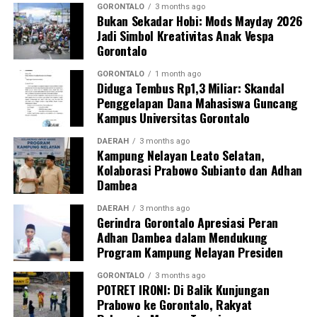
serta menjunjung tinggi nilai-nilai
fair play
.
GORONTALO
3 months ago
Bukan Sekadar Hobi: Mods Mayday 2026
Jadi Simbol Kreativitas Anak Vespa
Lewat seremoni pembukaan tersebut, genderang
Gorontalo
perang Turnamen Badminton Pohuwato Cup 2026
resmi ditabuh. Publik olahraga Pohuwato kini menaruh
GORONTALO
1 month ago
Diduga Tembus Rp1,3 Miliar: Skandal
harapan besar agar ajang tahunan ini mampu
Penggelapan Dana Mahasiswa Guncang
melahirkan pebulu tangkis berbakat yang siap
Kampus Universitas Gorontalo
melompat ke level kompetisi nasional maupun
internasional.
DAERAH
3 months ago
Kampung Nelayan Leato Selatan,
Kolaborasi Prabowo Subianto dan Adhan
Dambea
DAERAH
3 months ago
Gerindra Gorontalo Apresiasi Peran
Adhan Dambea dalam Mendukung
Program Kampung Nelayan Presiden
GORONTALO
3 months ago
POTRET IRONI: Di Balik Kunjungan
Prabowo ke Gorontalo, Rakyat