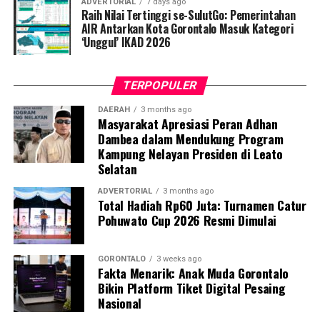
ADVERTORIAL
7 days ago
Fardin membeberkan, Turnamen Pohuwato Cup 2026
Raih Nilai Tertinggi se-SulutGo: Pemerintahan
kali ini memecahkan rekor partisipasi dengan diikuti
AIR Antarkan Kota Gorontalo Masuk Kategori
‘Unggul’ IKAD 2026
oleh 24 klub resmi se-Kabupaten Pohuwato. Total ada
125 pasangan (ganda) peserta yang siap adu strategi
guna memperebutkan podium juara utama sepanjang
TERPOPULER
empat hari masa pertandingan.
DAERAH
3 months ago
Masyarakat Apresiasi Peran Adhan
Atas nama jajaran panitia, Fardin melayangkan apresiasi
Dambea dalam Mendukung Program
tinggi dan ucapan terima kasih kepada seluruh tamu
Kampung Nelayan Presiden di Leato
undangan, korporasi sponsor, serta semua elemen yang
Selatan
telah menyumbangkan kontribusi nyata demi
kesuksesan upacara pembukaan.
ADVERTORIAL
3 months ago
Total Hadiah Rp60 Juta: Turnamen Catur
Pohuwato Cup 2026 Resmi Dimulai
Di tempat yang sama, Wakil Bupati Pohuwato Hj. Iwan
Saprudin Adam, S.H., didaulat memukul kok pertama
sebagai tanda dibukanya Turnamen Badminton
GORONTALO
3 weeks ago
Fakta Menarik: Anak Muda Gorontalo
Pohuwato Cup 2026 secara resmi. Dalam pidato
Bikin Platform Tiket Digital Pesaing
sambutannya, Wabup berharap seluruh rangkaian
Nasional
pertandingan berjalan dengan tensi yang sehat, tertib,