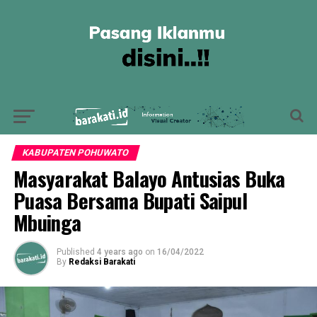
KABUPATEN POHUWATO
Masyarakat Balayo Antusias Buka
Puasa Bersama Bupati Saipul
Mbuinga
Published
4 years ago
on
16/04/2022
By
Redaksi Barakati