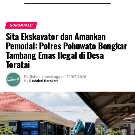
GORONTALO
Sita Ekskavator dan Amankan
Pemodal: Polres Pohuwato Bongkar
Tambang Emas Ilegal di Desa
Teratai
Published
1 week ago
on
29/07/2026
By
Redaksi Barakati