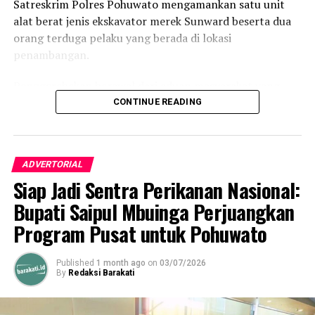
Satreskrim Polres Pohuwato mengamankan satu unit
alat berat jenis ekskavator merek Sunward beserta dua
orang terduga pelaku yang berada di lokasi
penambangan.
Penggerebekan berawal dari aduan masyarakat yang
resah terhadap maraknya aktivitas PETI di wilayah
CONTINUE READING
tersebut. Menindaklanjuti laporan itu, Tim Satreskrim
Polres Pohuwato yang dipimpin langsung oleh Kasat
Reskrim IPTU Renly H. Turangan, S.H. bergerak cepat
ADVERTORIAL
menyisir lokasi dan mendapati ekskavator tengah
Siap Jadi Sentra Perikanan Nasional:
beroperasi menyedot material tambang secara ilegal.
Bupati Saipul Mbuinga Perjuangkan
Selain alat berat, petugas menyita sederet barang bukti
Program Pusat untuk Pohuwato
operasional tambang ilegal, di antaranya mesin alkon,
karpet penyaring emas, pipa sambungan, selang
Published
1 month ago
on
03/07/2026
gabang, linggis, ember berisi sampel material tanah,
By
Redaksi Barakati
serta dua unit radio komunikasi (
handy talky
/HT).