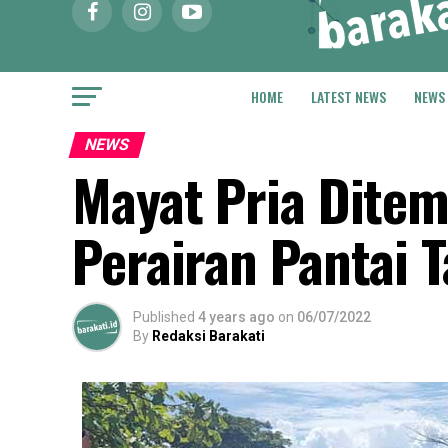
HOME
LATEST NEWS
NEWS
NEWS
Mayat Pria Dite
Perairan Pantai 
Published
4 years ago
on
06/07/2022
By
Redaksi Barakati