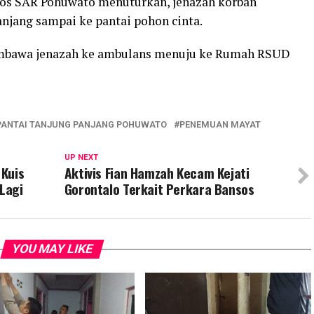
 pos SAR Pohuwato menuturkan, jenazah korban
anjang sampai ke pantai pohon cinta.
embawa jenazah ke ambulans menuju ke Rumah RSUD
PANTAI TANJUNG PANJANG POHUWATO
PENEMUAN MAYAT
UP NEXT
 Kuis
Aktivis Fian Hamzah Kecam Kejati
 Lagi
Gorontalo Terkait Perkara Bansos
YOU MAY LIKE