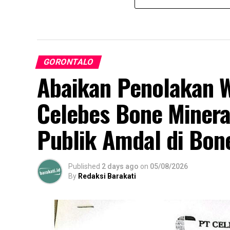
GORONTALO
Abaikan Penolakan W
Celebes Bone Minera
Publik Amdal di Bon
Published
2 days ago
on
05/08/2026
By
Redaksi Barakati