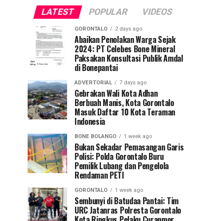
LATEST
POPULAR
VIDEOS
GORONTALO
2 days ago
Abaikan Penolakan Warga Sejak
2024: PT Celebes Bone Mineral
Paksakan Konsultasi Publik Amdal
di Bonepantai
ADVERTORIAL
7 days ago
Gebrakan Wali Kota Adhan
Berbuah Manis, Kota Gorontalo
Masuk Daftar 10 Kota Teraman
Indonesia
BONE BOLANGO
1 week ago
Bukan Sekadar Pemasangan Garis
Polisi: Polda Gorontalo Buru
Pemilik Lubang dan Pengelola
Rendaman PETI
GORONTALO
1 week ago
Sembunyi di Batudaa Pantai: Tim
URC Jatanras Polresta Gorontalo
Kota Ringkus Pelaku Curanmor