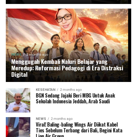
NEWS
2 months ago
Menggugah Kembali Naluri Belajar yang
Meredup: Reformasi Pedagogi di Era Distraksi
Digital
KESEHATAN
2 months ago
BGN Sedang Jajaki Beri MBG Untuk Anak
Sekolah Indonesia Jeddah, Arab Saudi
NEWS
2 months ago
Viral! Baling-baling Wings Air Diikat Kabel
Ties Sebelum Terbang dari Bali, Begini Kata
Lion Air Group