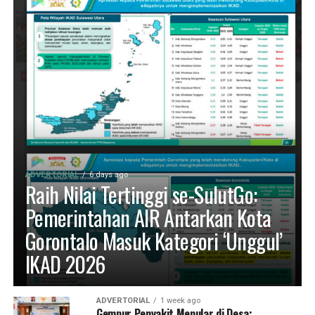
ADVERTORIAL
6 days ago
Raih Nilai Tertinggi se-SulutGo:
Pemerintahan AIR Antarkan Kota
Gorontalo Masuk Kategori ‘Unggul’
IKAD 2026
ADVERTORIAL
1 week ago
Gempur Penyakit Menular di Desa: