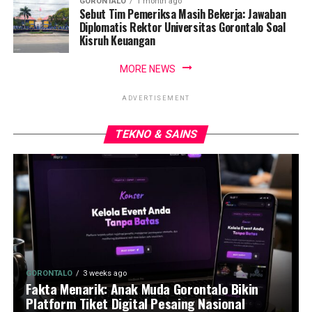
GORONTALO
1 month ago
Sebut Tim Pemeriksa Masih Bekerja: Jawaban
Diplomatis Rektor Universitas Gorontalo Soal
Kisruh Keuangan
MORE NEWS
ADVERTISEMENT
TEKNO & SAINS
GORONTALO
3 weeks ago
Fakta Menarik: Anak Muda Gorontalo Bikin
Platform Tiket Digital Pesaing Nasional