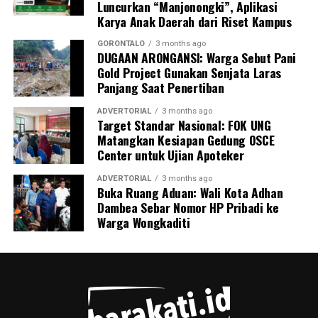
Luncurkan “Manjonongki”, Aplikasi
Karya Anak Daerah dari Riset Kampus
Inisiatif
BUMIL TANGGUH
menjadi wujud nyata
komitmen KKN Profesi Kesehatan UNG 2026 dalam
GORONTALO
3 months ago
DUGAAN ARONGANSI: Warga Sebut Pani
mengoptimalkan pengawasan kehamilan risiko tinggi.
Gold Project Gunakan Senjata Laras
Melalui sinergi mahasiswa, kader, dan pemerintah desa,
Panjang Saat Penertiban
UNG berharap terbangun sistem mitigasi kebencanan
maternal yang tanggap, terintegrasi, dan berkelanjutan.
ADVERTORIAL
3 months ago
Target Standar Nasional: FOK UNG
Matangkan Kesiapan Gedung OSCE
Center untuk Ujian Apoteker
ADVERTORIAL
3 months ago
Buka Ruang Aduan: Wali Kota Adhan
Dambea Sebar Nomor HP Pribadi ke
Warga Wongkaditi