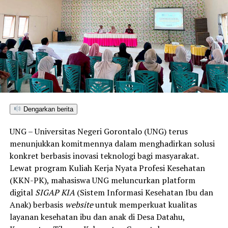
Penyuluhan difokuskan pada pemahaman mekanisme
penularan, pengenalan gejala awal, pentingnya
pemeriksaan Dahak/TCM, kepatuhan minum obat
hingga tuntas, serta pengikisan stigma negatif terhadap
penyintas TBC di lingkungan warga.
“Literasi kesehatan warga adalah fondasi utama dalam
memutus rantai penularan TBC. Kami berupaya
menyampaikan edukasi yang persuasif dan mudah
Dengarkan berita
dipahami agar warga tidak ragu melakukan pemeriksaan
UNG – Universitas Negeri Gorontalo (UNG) terus
apabila mengalami gejala batuk berkepanjangan,”
menunjukkan komitmennya dalam menghadirkan solusi
terang Taufik.
konkret berbasis inovasi teknologi bagi masyarakat.
Lewat program Kuliah Kerja Nyata Profesi Kesehatan
Selain skrining TBC, mahasiswa turut mendampingi
(KKN-PK), mahasiswa UNG meluncurkan platform
nakes Puskesmas Talaga Jaya dalam memberikan
digital
SIGAP KIA
(Sistem Informasi Kesehatan Ibu dan
pelayanan Cek Kesehatan Gratis (CKG), meliputi
Anak) berbasis
website
untuk memperkuat kualitas
pengukuran tekanan darah, cek kadar gula darah, dan
layanan kesehatan ibu dan anak di Desa Datahu,
penapisan faktor risiko penyakit tidak menular (PTM)