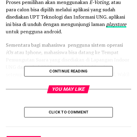
Proses pemilihan akan menggunakan
E-Voting
, atau
para calon bisa dipilih melalui aplikasi yang sudah
disediakan UPT Teknologi dan Informasi UNG. aplikasi
ini bisa di unduh dengan mengunjungi laman
playstore
untuk pengguna android.
Sementara bagi mahasiswa pengguna sistem operasi
iOs
atau Iphone, mahasiswa bisa datang ke Tempat
Pemungutan Suara yang disediakan di Lapangan Indoor
UNG dari pukul 07.00 sampai pukul 16.00 waktu
CONTINUE READING
setempat. ujar Karmila Machmud, S.Pd, M.A, Ph.d, Wakil
Rektor 3 Bidang Kemahasiswaan dan Alumni UNG.
YOU MAY LIKE
Pemilihan Presiden BEM kali ini diikuti dua kandidat,
yakni nomor urut 1 Ilyas dan Ikram Kango yang diusung
Fakultas Ekonomi dan Fakultas Olahraga dan Kesehatan
CLICK TO COMMENT
(FOK), sementara nomor urut 2 Mohamad Rifaldy Ibura
berpasangan dengan Sity Rahmawaty Djula, pasangan
ini diusung Fakultas Ilmu Pendidikan (FIP) dan Fakultas