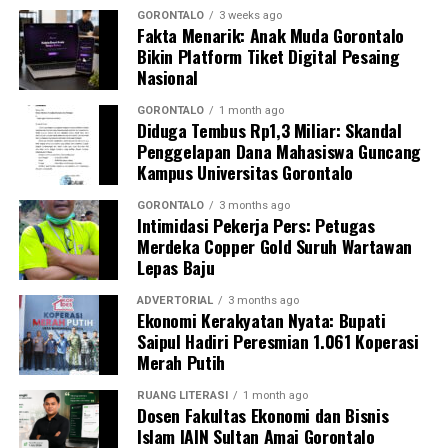
berisiko tinggi.
GORONTALO
3 weeks ago
Fakta Menarik: Anak Muda Gorontalo
Bikin Platform Tiket Digital Pesaing
Dosen Pembimbing Lapangan (DPL) KKN Profesi
Nasional
Kesehatan UNG menegaskan bahwa pemberdayaan
kader berbasis komunitas merupakan instrumen krusial
GORONTALO
1 month ago
Diduga Tembus Rp1,3 Miliar: Skandal
dalam mempercepat penurunan Angka Kematian Ibu
Penggelapan Dana Mahasiswa Guncang
(AKI) dan Angka Kematian Anak (AKA).
Kampus Universitas Gorontalo
“Penyelamatan jiwa ibu hamil saat bencana tidak bisa
GORONTALO
3 months ago
Intimidasi Pekerja Pers: Petugas
hanya bergantung pada fasilitas kesehatan formal.
Merdeka Copper Gold Suruh Wartawan
Harus ada sistem kesiapsiagaan berbasis masyarakat
Lepas Baju
yang solid. Kehadiran buku panduan ini memperjelas
alur koordinasi penanganan darurat di lapangan,” ujar
ADVERTORIAL
3 months ago
Ekonomi Kerakyatan Nyata: Bupati
DPL KKN.
Saipul Hadiri Peresmian 1.061 Koperasi
Merah Putih
Pelatihan berlangsung interaktif lewat simulasi
penanganan awal, diskusi kasus, hingga penyamaan
RUANG LITERASI
1 month ago
Dosen Fakultas Ekonomi dan Bisnis
persepsi peran keluarga dalam pengawasan masa
Islam IAIN Sultan Amai Gorontalo
kehamilan.