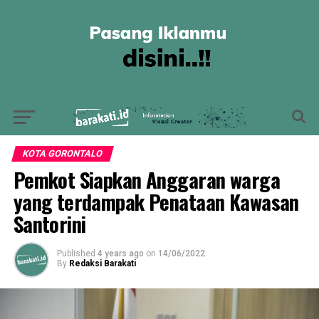
KOTA GORONTALO
Pemkot Siapkan Anggaran warga
yang terdampak Penataan Kawasan
Santorini
Published
4 years ago
on
14/06/2022
By
Redaksi Barakati