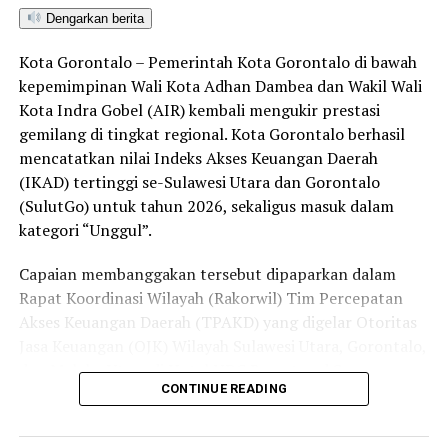
bersama aparat penegak hukum dalam memberantas
Dengarkan berita
peredaran minuman keras (miras). Penindakan dilakukan
Kota Gorontalo – Pemerintah Kota Gorontalo di bawah
secara menyeluruh, tidak hanya menyasar pengecer
kepemimpinan Wali Kota Adhan Dambea dan Wakil Wali
skala kecil tetapi juga distributor dan toko-toko besar
Kota Indra Gobel (AIR) kembali mengukir prestasi
yang melanggar aturan.
gemilang di tingkat regional. Kota Gorontalo berhasil
Dalam daftar pemeringkatan nasional tersebut, Kota
mencatatkan nilai Indeks Akses Keuangan Daerah
Denpasar menempati posisi puncak dengan tingkat rasa
(IKAD) tertinggi se-Sulawesi Utara dan Gorontalo
aman masyarakat melebihi 81 persen, disusul oleh Kota
(SulutGo) untuk tahun 2026, sekaligus masuk dalam
Yogyakarta, Surakarta, Semarang, Magelang, dan
kategori “Unggul”.
Salatiga.
Capaian membanggakan tersebut dipaparkan dalam
Kota Gorontalo yang berada di urutan ketujuh berhasil
Rapat Koordinasi Wilayah (Rakorwil) Tim Percepatan
mengungguli sejumlah kota berkembang lainnya di
Akses Keuangan Daerah (TPAKD) yang digelar Otoritas
Indonesia, seperti Batam, Tanjung Pinang, dan
Jasa Keuangan (OJK) Wilayah Sulawesi Utara, Gorontalo,
Singkawang. Capaian ini menjadi bukti konkret bahwa
dan Maluku Utara di Hotel NDC Resort and Spa,
CONTINUE READING
Kota Gorontalo terus bertransformasi menjadi daerah
Manado, Sulawesi Utara, Rabu (29/7/2026).
yang aman, nyaman, dan ramah bagi semua.
Delegasi Pemkot Gorontalo dipimpin langsung oleh