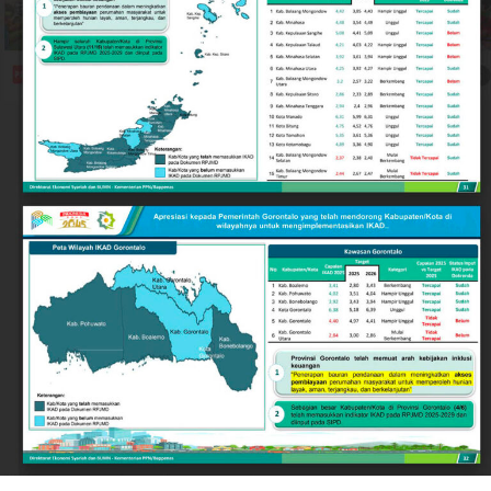
ideal sebagai destinasi investasi, pusat pendidikan,
maupun kawasan hunian yang aman bagi warga lokal
dan pendatang.
Keberhasilan ini tidak terlepas dari langkah strategis
Pemerintah Kota Gorontalo di bawah kepemimpinan
Wali Kota Adhan Dambea. Salah satu pilar utamanya
adalah penguatan nilai-nilai toleransi antarumat
beragama secara inklusif.
Wali Kota Adhan Dambea menegaskan komitmennya
untuk menjadi mengayom bagi seluruh lapisan
masyarakat tanpa membedakan latar belakang agama.
Komitmen ini diwujudkan lewat dukungan nyata
terhadap berbagai agenda keagamaan, termasuk bagi
kelompok minoritas.
Selain pengukuhan nilai toleransi, kondusivitas daerah
turut ditopang oleh tindakan tegas Pemkot Gorontalo