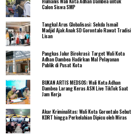
Humanis Wali Kota Adhan Dambea untuk
yang terdampak program ini,” Jelas Wali Kota Marten
Calon Siswa SMP
Taha.
Tangkal Arus Globalisasi: Sekda Ismail
”Alhamdulillah, sudah beberapa kali saya turun lapangan
Madjid Ajak Anak SD Gorontalo Rawat Tradisi
untuk melakukan sosialisasi dan tim kami dari dinas
Lisan
memberikan edukasi kepada masyarakat, dan
masyarakat sudah siap untuk melakukan pembangunan
Pangkas Jalur Birokrasi: Target Wali Kota
peningkatan kualitas kawasan kumuh di Kota
Adhan Dambea Hadirkan Mal Pelayanan
Gorontalo,” Papar Marten.
Publik di Pusat Kota
BUKAN ARTIS MEDSOS: Wali Kota Adhan
RELATED TOPICS:
KAWASAAN SANTORINI
MARTEN TAHA
Dambea Larang Keras ASN Live TikTok Saat
PEMKOT GORONTALO
PENATAAN KAWASAN SANTORINI
Jam Kerja
WALIKOTA GORONTALO
UP NEXT
Akar Kriminalitas: Wali Kota Gorontalo Sebut
Bupati Pohuwato Ikuti Rakornas Bersama Jokowi
KDRT hingga Perkelahian Dipicu oleh Miras
DON'T MISS
Saipul Mbuinga Sambut Baik Operasi Patuh Otanaha
2022 Yang digelar Polres Pohuwato