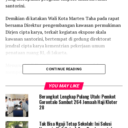
santorini.
Demikian di katakan Wali Kota Marten Taha pada rapat
bersama Direktur pengembangan kawasan permukiman
Dirjen cipta karya, terkait kegiatan ekspose skala
kawasan santorini, bertempat di gedung direktorat
jendral cipta karya kementrian pekerjaan umum
penataan ruang RI, di Jakarta.
Menurut Wali Kota Gorontalo, pihaknya telah
CONTINUE READING
mempersiapkan anggaran melalui anggaran
pendapatan dan belanja daerah (APBD) sebesar 6 miliar
untuk menangani warga yang terdampak program
YOU MAY LIKE
tersebut.
Berangkat Lengkap Pulang Utuh: Pemkot
Gorontalo Sambut 264 Jemaah Haji Kloter
“Kami sudah mempersiapkan anggaran melalui APBD
28
untuk penanganan dan kami sudah menghitung bahwa
jumlahnya kurang lebih 5,5 miliar. Tapi kami sudah
Tak Bisa Ngaji Tetap Sekolah: Ini Solusi
menyiapkan anggaran 6 miliar untuk menangani warga