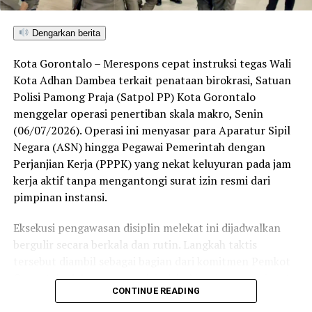
seluruh kabupaten/kota di Provinsi Gorontalo maupun
Sulawesi Utara. Skor ini melampaui target yang
Dengarkan berita
ditetapkan dan mengantarkan Kota Gorontalo menjadi
satu-satunya daerah di wilayah tersebut yang
Kota Gorontalo – Merespons cepat instruksi tegas Wali
menembus kategori “Unggul”. Sementara kabupaten lain
Kota Adhan Dambea terkait penataan birokrasi, Satuan
di Gorontalo masih berada pada kategori “Berkembang”
Polisi Pamong Praja (Satpol PP) Kota Gorontalo
hingga menuju “Unggul”.
menggelar operasi penertiban skala makro, Senin
(06/07/2026). Operasi ini menyasar para Aparatur Sipil
“Alhamdulillah, nilai IKAD Kota Gorontalo tercatat yang
Negara (ASN) hingga Pegawai Pemerintah dengan
tertinggi di kawasan SulutGo sebagaimana dipaparkan
Perjanjian Kerja (PPPK) yang nekat keluyuran pada jam
dalam Rakorwil TPAKD,” ungkap Wawali Indra Gobel
kerja aktif tanpa mengantongi surat izin resmi dari
usai kegiatan.
pimpinan instansi.
Indra menambahkan, skor IKAD ini membuktikan bahwa
Eksekusi pengawasan disiplin melekat ini dijadwalkan
tingkat keterjangkauan, pemanfaatan, serta inklusivitas
bergulir secara berkala dan rutin. Langkah taktis
layanan keuangan bagi masyarakat di Kota Gorontalo
tersebut diambil sebagai bagian dari komitmen Pemkot
berada di posisi terdepan.
Gorontalo dalam mengerek indeks kinerja pegawai serta
CONTINUE READING
memulihkan marwah kedisiplinan korps abdi negara.
Predikat “Unggul” yang diraih Pemerintahan AIR