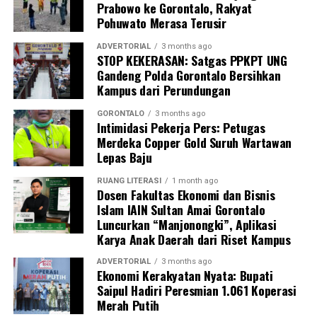
Prabowo ke Gorontalo, Rakyat
digiring ke posko untuk menjalani proses administrasi
Pohuwato Merasa Terusir
yustisial, meliputi pembuatan Berita Acara Pemeriksaan
(BAP) lisan serta penandatanganan surat pernyataan
ADVERTORIAL
3 months ago
STOP KEKERASAN: Satgas PPKPT UNG
bermeterai untuk tidak mengulangi perbuatan tersebut.
Gandeng Polda Gorontalo Bersihkan
Kampus dari Perundungan
Sebagai langkah lanjutan, draf data klinis identitas para
pegawai yang terjaring akan segera diteruskan secara
GORONTALO
3 months ago
Intimidasi Pekerja Pers: Petugas
resmi ke instansi atau Organisasi Perangkat Daerah
Merdeka Copper Gold Suruh Wartawan
(OPD) asal mereka sebagai bahan evaluasi dan
Lepas Baju
pembinaan internal oleh kepala dinas.
RUANG LITERASI
1 month ago
“Seluruh hasil pendataan orisinal ini akan kami kirimkan
Dosen Fakultas Ekonomi dan Bisnis
Islam IAIN Sultan Amai Gorontalo
ke instansi masing-masing hari ini juga. Selain itu, draf
Luncurkan “Manjonongki”, Aplikasi
laporan ini kami tembuskan langsung kepada Bapak Wali
Karya Anak Daerah dari Riset Kampus
Kota Gorontalo melalui Sekretaris Daerah sebagai
bentuk pertanggungjawaban konkret hasil razia,”
ADVERTORIAL
3 months ago
Ekonomi Kerakyatan Nyata: Bupati
pungkas Marwan.
Saipul Hadiri Peresmian 1.061 Koperasi
Merah Putih
Melalui skema pengawasan berlapis dan berkala ini,