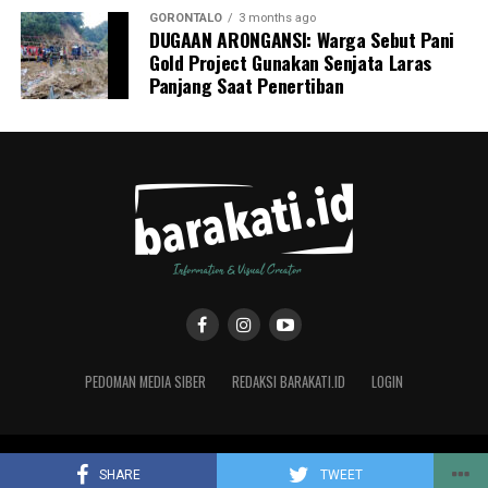
Pemerintah Kota Gorontalo memproyeksikan adanya
GORONTALO
3 months ago
DUGAAN ARONGANSI: Warga Sebut Pani
grafik kenaikan tingkat kedisiplinan aparatur. Dengan
Gold Project Gunakan Senjata Laras
demikian, kualitas pelayanan publik kepada masyarakat
Panjang Saat Penertiban
dapat berjalan secara optimal tanpa terganggu oleh
fenomena kosongnya meja kerja saat jam pelayanan.
PEDOMAN MEDIA SIBER
REDAKSI BARAKATI.ID
LOGIN
Copyright © 2019 Barakati.ID supported by CMS Studio Design
SHARE
TWEET