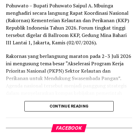
melanggar hukum akan kami tindak tegas dan proses
Pohuwato – Bupati Pohuwato Saipul A. Mbuinga
sesuai ketentuan yang berlaku. Komitmen kami jelas,
menghadiri secara langsung Rapat Koordinasi Nasional
penegakan hukum terhadap PETI dilakukan secara
(Rakornas) Kementerian Kelautan dan Perikanan (KKP)
berkelanjutan,” tegas IPTU Renly.
Republik Indonesia Tahun 2026. Forum tingkat tinggi
tersebut digelar di Ballroom KKP, Gedung Mina Bahari
Saat ini seluruh barang bukti beserta kedua terduga
III Lantai 1, Jakarta, Kamis (02/07/2026).
pelaku telah digelandang ke Mapolres Pohuwato guna
menjalani pemeriksaan intensif. Penyidik Satreskrim
Rakornas yang berlangsung maraton pada 2–3 Juli 2026
masih melengkapi administrasi penyidikan (mindik) dan
ini mengusung tema besar “Akselerasi Program Kerja
menginterogasi sejumlah saksi untuk membongkar
Prioritas Nasional (PKPN) Sektor Kelautan dan
jaringan penambangan ilegal tersebut secara
Perikanan untuk Mendukung Swasembada Pangan”.
menyeluruh.
Agenda nasional tersebut menjadi panggung strategis
dalam menyelaraskan kompas kebijakan pemerintah
“Kami mengapresiasi keberanian warga yang
pusat dan daerah guna mempercepat eksekusi proyek
melaporkan aktivitas ilegal ini. Partisipasi aktif
CONTINUE READING
strategis di sektor bahari.
masyarakat sangat krusial dalam menjaga kondusivitas
keamanan serta kelestarian ekosistem lingkungan di
Kehadiran Bupati Saipul A. Mbuinga menjadi bukti
Kabupaten Pohuwato,” tambah IPTU Renly.
FACEBOOK
otentik komitmen Pemerintah Kabupaten Pohuwato
dalam memperkuat konektivitas birokrasi dengan pusat.
Polres Pohuwato mengimbau seluruh elemen