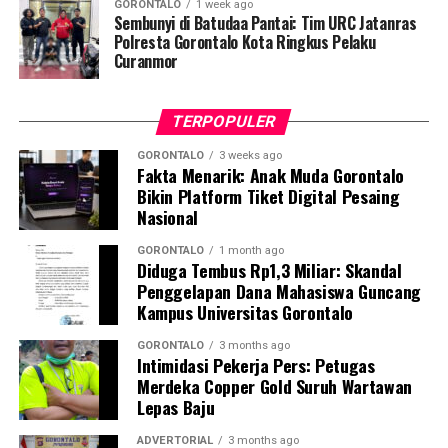
GORONTALO
1 week ago
dalam mempercepat transformasi sektor kelautan agar
Sembunyi di Batudaa Pantai: Tim URC Jatanras
Polresta Gorontalo Kota Ringkus Pelaku
mampu memberikan kontribusi masif terhadap
Curanmor
ketahanan pangan nasional, khususnya mewujudkan
swasembada protein hewani.
TERPOPULER
Bagi Kabupaten Pohuwato, perhelatan akbar ini menjadi
momentum krusial untuk melobi dan memperjuangkan
GORONTALO
3 weeks ago
Fakta Menarik: Anak Muda Gorontalo
program strategis pusat agar mengalir ke daerah.
Bikin Platform Tiket Digital Pesaing
Berbekal bentang laut yang luas, garis pantai yang
Nasional
panjang, serta kekayaan hayati yang melimpah,
Pohuwato dinilai memiliki daya tawar tinggi untuk
GORONTALO
1 month ago
Diduga Tembus Rp1,3 Miliar: Skandal
bertransformasi menjadi salah satu sentra perikanan
Penggelapan Dana Mahasiswa Guncang
utama di kawasan Indonesia Timur.
Kampus Universitas Gorontalo
Bupati Saipul A. Mbuinga menegaskan bahwa Rakornas
GORONTALO
3 months ago
Intimidasi Pekerja Pers: Petugas
KKP bertindak sebagai wadah krusial dalam
Merdeka Copper Gold Suruh Wartawan
menyamakan persepsi dan arah kebijakan pembangunan
Lepas Baju
maritim dari hulu ke hilir.
ADVERTORIAL
3 months ago