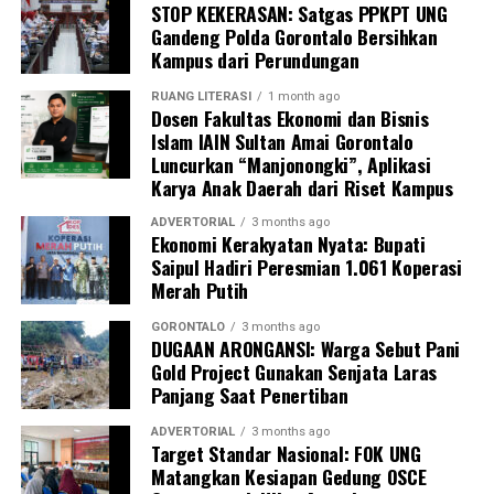
STOP KEKERASAN: Satgas PPKPT UNG
“Melalui koordinasi intensif di Rakornas ini, kami
Gandeng Polda Gorontalo Bersihkan
berharap jalinan sinergi vertikal antara pusat dan
Kampus dari Perundungan
daerah semakin solid, sehingga program strategis
nasional bisa mendarat dan memberikan impak nyata di
RUANG LITERASI
1 month ago
Dosen Fakultas Ekonomi dan Bisnis
daerah. Pohuwato memiliki modalitas potensi kelautan
Islam IAIN Sultan Amai Gorontalo
yang sangat besar. Kami menyatakan kesiapan penuh
Luncurkan “Manjonongki”, Aplikasi
menyukseskan swasembada pangan nasional, khususnya
Karya Anak Daerah dari Riset Kampus
swasembada protein, lewat tata kelola perikanan yang
berkelanjutan,” urai Saipul A. Mbuinga.
ADVERTORIAL
3 months ago
Ekonomi Kerakyatan Nyata: Bupati
Saipul Hadiri Peresmian 1.061 Koperasi
Bupati menambahkan, hasil rumusan dari Rakornas KKP
Merah Putih
ini akan dijadikan acuan rigid dalam menyusun
rancangan program kerja dan penganggaran APBD
GORONTALO
3 months ago
DUGAAN ARONGANSI: Warga Sebut Pani
Tahun 2027. Tujuannya agar akselerasi pembangunan
Gold Project Gunakan Senjata Laras
sektor kelautan dan perikanan di Pohuwato berjalan
Panjang Saat Penertiban
lebih efektif, presisi, tepat sasaran, serta berdaya
dampak pada penguatan ekonomi daerah.
ADVERTORIAL
3 months ago
Target Standar Nasional: FOK UNG
Matangkan Kesiapan Gedung OSCE