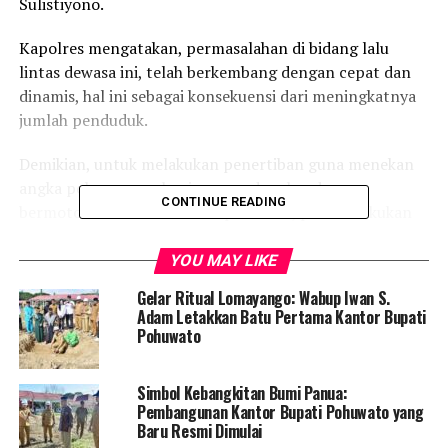
Sulistiyono.
Kapolres mengatakan, permasalahan di bidang lalu
lintas dewasa ini, telah berkembang dengan cepat dan
dinamis, hal ini sebagai konsekuensi dari meningkatnya
jumlah penduduk.
Demikian, untuk melakukan penertiban guna menekan
angka pelanggaran bagi pengendara kendaraan
CONTINUE READING
bermotor baik roda dua maupun lebih, perlu dilakukan
tindakan yang seperti ini.
YOU MAY LIKE
“Jadi, operasi yang berlangsung selama 14 hari dari 13
Gelar Ritual Lomayango: Wabup Iwan S.
Juni hingga 26 Juni 2022 bertujuan menurunkan angka
Adam Letakkan Batu Pertama Kantor Bupati
pelanggaran maupun kecelakaan lalu lintas, dan
Pohuwato
meningkatkan disiplin masyarakat dalam berlalu lintas
dapat diwujudkan,” Ungkapnya.
Simbol Kebangkitan Bumi Panua:
Pembangunan Kantor Bupati Pohuwato yang
Sementara, Bupati Pohuwato, Saipul Mbuinga
Baru Resmi Dimulai
menyambut baik pelaksanaan operasi yang akan digelar