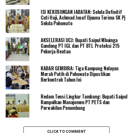
oleh jajaran Polres Pohuwato, karena dengan gelaran
ISI KEKOSONGAN JABATAN: Sekda Definitif
operasi ini akan menambah kesadaran masyarakat
Cuti Haji, Achmad Jusuf Djuuna Terima SK Pj
khususnya pengguna kenderaan dalam berlalu lintas,
Sekda Pohuwato
terlebih dalam melengkapi surat-surat kendaraan serta
kelengkapan kendaraan itu sendiri.
AKSELERASI UCJ: Bupati Saipul Mbuinga
Gandeng PT IGL dan PT BTL Proteksi 215
Menurut bupati, dengan kelengkapan kendaraan maka
Pekerja Rentan
akan menjadikan kita nyaman dalam berkenderaan,
sebut saja berupa helm bagi pengendara motor yang
KABAR GEMBIRA: Tiga Kampung Nelayan
tentu bisa menghindari atau mengamankan bagian
Merah Putih di Pohuwato Dipastikan
kepala dari benturan ketika mengalami kecelakaan.
Berkontrak Tahun Ini
“Meski demikian tentu tidak ada yang mau celaka, akan
tetapi ini sebagai bentuk antisipasi atau ikhtiar kita. Pun
Redam Tensi Lingkar Tambang: Bupati Saipul
Kumpulkan Manajemen PT PETS dan
demikian dengan pengendara mobil yang diwajibkan
Perwakilan Penambang
dalam menggunakan sabuk pengaman untuk
keselamatan pula,” Ujarnya.
“Mari kita biasakan berkenderaan dengan lengkap
CLICK TO COMMENT