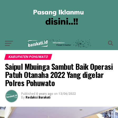
KABUPATEN POHUWATO
Saipul Mbuinga Sambut Baik Operasi
Patuh Otanaha 2022 Yang digelar
Polres Pohuwato
Published
4 years ago
on
13/06/2022
By
Redaksi Barakati