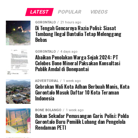
Langkah ini diambil demi mengoptimalkan potensi
masyarakat agar tidak tergiur terlibat dalam aktivitas
LATEST
POPULAR
VIDEOS
melimpah sektor maritim sebagai mesin pertumbuhan
pertambangan ilegal dan segera melapor ke pihak
ekonomi daerah sekaligus mendongkrak taraf hidup
berwajib apabila menemukan indikasi kegiatan PETI di
GORONTALO
21 hours ago
masyarakat pesisir dan nelayan tradisional di Bumi
Di Tengah Gencarnya Razia Polisi: Siasat
wilayahnya.
Tambang Ilegal Buntulia Tetap Melenggang
Panua.
Bebas
Dalam forum nasional tersebut, KKP memaparkan cetak
GORONTALO
4 days ago
biru program prioritas Tahun Anggaran 2026. Beberapa
Abaikan Penolakan Warga Sejak 2024: PT
Celebes Bone Mineral Paksakan Konsultasi
program makro yang disoroti antara lain pembangunan
Publik Amdal di Bonepantai
Kampung Nelayan Merah Putih, revitalisasi tambak di
wilayah Pantai Utara Jawa, akselerasi kawasan budidaya
ADVERTORIAL
1 week ago
udang terintegrasi (
integrated shrimp farming
),
Gebrakan Wali Kota Adhan Berbuah Manis, Kota
Gorontalo Masuk Daftar 10 Kota Teraman
pengembangan budidaya tematik, percepatan
Indonesia
swasembada garam, hingga modernisasi armada kapal
perikanan tangkap nasional.
BONE BOLANGO
1 week ago
Bukan Sekadar Pemasangan Garis Polisi: Polda
Sederet program kerja tersebut disokong penuh oleh
Gorontalo Buru Pemilik Lubang dan Pengelola
Rendaman PETI
suntikan alokasi anggaran pemerintah pusat. Langkah
stimulan ini merupakan bagian dari manuver negara