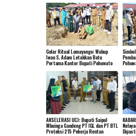
Gelar Ritual Lomayango: Wabup
Simbol
Iwan S. Adam Letakkan Batu
Pemba
Pertama Kantor Bupati Pohuwato
Pohuwa
AKSELERASI UCJ: Bupati Saipul
KABAR
Mbuinga Gandeng PT IGL dan PT BTL
Nelaya
Proteksi 215 Pekerja Rentan
Dipast