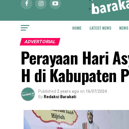
HOME
LATEST NEWS
NEWS
ADVERTORIAL
Perayaan Hari A
H di Kabupaten 
Published
2 years ago
on
16/07/2024
By
Redaksi Barakati