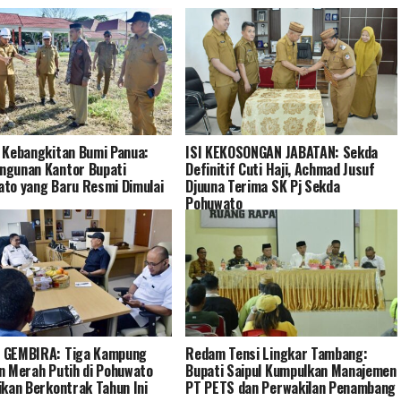
 Kebangkitan Bumi Panua:
ISI KEKOSONGAN JABATAN: Sekda
ngunan Kantor Bupati
Definitif Cuti Haji, Achmad Jusuf
to yang Baru Resmi Dimulai
Djuuna Terima SK Pj Sekda
Pohuwato
 GEMBIRA: Tiga Kampung
Redam Tensi Lingkar Tambang:
n Merah Putih di Pohuwato
Bupati Saipul Kumpulkan Manajemen
ikan Berkontrak Tahun Ini
PT PETS dan Perwakilan Penambang