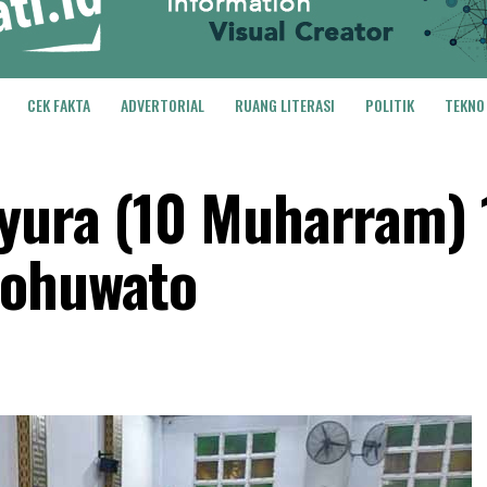
CEK FAKTA
ADVERTORIAL
RUANG LITERASI
POLITIK
TEKNO
syura (10 Muharram)
Pohuwato