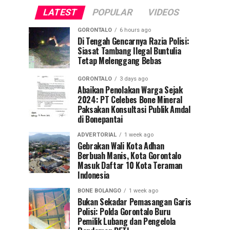
LATEST
POPULAR
VIDEOS
GORONTALO
6 hours ago
Di Tengah Gencarnya Razia Polisi:
Siasat Tambang Ilegal Buntulia
Tetap Melenggang Bebas
GORONTALO
3 days ago
Abaikan Penolakan Warga Sejak
2024: PT Celebes Bone Mineral
Paksakan Konsultasi Publik Amdal
di Bonepantai
ADVERTORIAL
1 week ago
Gebrakan Wali Kota Adhan
Berbuah Manis, Kota Gorontalo
Masuk Daftar 10 Kota Teraman
Indonesia
BONE BOLANGO
1 week ago
Bukan Sekadar Pemasangan Garis
Polisi: Polda Gorontalo Buru
Pemilik Lubang dan Pengelola