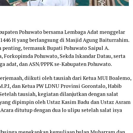
upaten Pohuwato bersama Lembaga Adat menggelar
1446 H yang berlangsung di Masjid Agung Baiturrahim.
oh penting, termasuk Bupati Pohuwato Saipul A.
sa, Forkopimda Pohuwato, Sekda Iskandar Datau, serta
 adat, dan ASN/PPPK se-Kabupaten Pohuwato.
erjemaah, diikuti oleh tausiah dari Ketua MUI Boalemo,
.P.I, dan Ketua PW LDNU Provinsi Gorontalo, Habib
Setelah tausiah, kegiatan dilanjutkan dengan salat
 yang dipimpin oleh Ustaz Kasim Badu dan Ustaz Asram
Acara ditutup dengan dua lo ulipu setelah salat isya
Mbuinga menekankan kemuliaan bulan Muharram dan