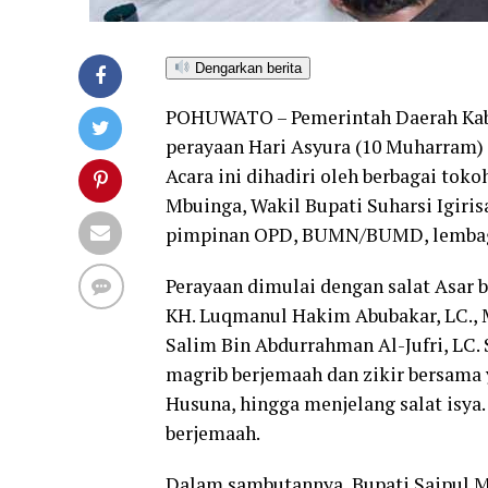
Dengarkan berita
POHUWATO – Pemerintah Daerah Kab
perayaan Hari Asyura (10 Muharram) 
Acara ini dihadiri oleh berbagai tok
Mbuinga, Wakil Bupati Suharsi Igiri
pimpinan OPD, BUMN/BUMD, lembaga
Perayaan dimulai dengan salat Asar b
KH. Luqmanul Hakim Abubakar, LC., M
Salim Bin Abdurrahman Al-Jufri, LC. 
magrib berjemaah dan zikir bersama
Husuna, hingga menjelang salat isya. 
berjemaah.
Dalam sambutannya, Bupati Saipul 