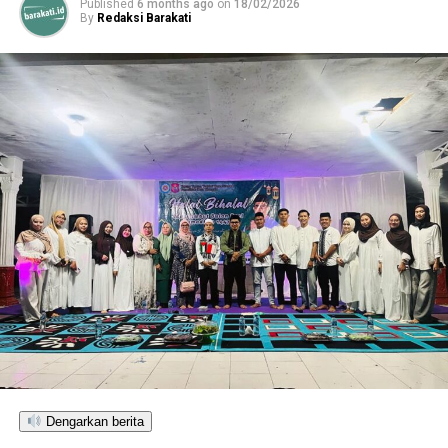
Published
6 months ago
on
18/02/2026
By
Redaksi Barakati
Meski tidak menimbulkan korban jiwa maupun luka-
luka,
kerugian material diperkirakan cukup
besar
akibat rusaknya fasilitas dan dokumen penting
sekolah.
Tim pemadam kebakaran dibantu
warga
berhasil menjinakkan api setelah berjibaku
selama lebih dari satu jam.
Hingga saat ini,
pihak Kepolisian dan Dinas Pemadam
Kebakaran setempat
masih melakukan penyelidikan
untuk mengetahui penyebab pasti kebakaran serta
menghitung total nilai kerugian.
Pihak sekolah memastikan bahwa
langkah penanganan
darurat sedang disiapkan
, termasuk
pengaturan
ulang ruang kelas sementara
agar kegiatan belajar
mengajar siswa dapat kembali berjalan dalam waktu
dekat.
Dengarkan berita