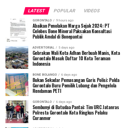
tradisi tahunan, melainkan juga sarana memperkuat
LATEST
POPULAR
VIDEOS
hubungan antara pemuda, pemerintah, dan masyarakat.
GORONTALO
9 hours ago
Menurutnya, Karang Taruna memiliki peran penting
Abaikan Penolakan Warga Sejak 2024: PT
Celebes Bone Mineral Paksakan Konsultasi
sebagai wadah pembinaan sosial bagi generasi muda
Publik Amdal di Bonepantai
agar terus berkontribusi aktif dalam pembangunan desa.
ADVERTORIAL
5 days ago
“Melalui Halal Bihalal ini,
Gebrakan Wali Kota Adhan Berbuah Manis, Kota
Gorontalo Masuk Daftar 10 Kota Teraman
kami ingin meneguhkan
Indonesia
semangat kebersamaan,
BONE BOLANGO
6 days ago
memperkuat solidaritas,
Bukan Sekadar Pemasangan Garis Polisi: Polda
Gorontalo Buru Pemilik Lubang dan Pengelola
dan membangun sinergi
Rendaman PETI
positif antarwarga maupun
GORONTALO
6 days ago
Sembunyi di Batudaa Pantai: Tim URC Jatanras
antarinstansi,” ujar Abdul
Polresta Gorontalo Kota Ringkus Pelaku
Kadir.
Curanmor