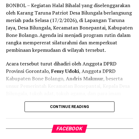
Peristiwa ini mendapat
perhatian serius dari
BONBOL – Kegiatan Halal Bihalal yang diselenggarakan
masyarakat Batudaa
, mengingat sekolah tersebut
oleh Karang Taruna Patriot Desa Bilungala berlangsung
merupakan salah satu lembaga pendidikan unggulan di
meriah pada Selasa (17/2/2026), di Lapangan Taruna
wilayah itu.
Jaya, Desa Bilungala, Kecamatan Bonepantai, Kabupaten
Bone Bolango. Agenda ini menjadi program rutin dalam
rangka mempererat silaturahmi dan memperkuat
pembinaan kepemudaan di wilayah tersebut.
Acara tersebut turut dihadiri oleh Anggota DPRD
Provinsi Gorontalo,
Femy Udoki
, Anggota DPRD
Kabupaten Bone Bolango,
Andris Makmur
, beserta
unsur Pemerintah Kecamatan Bonepantai, Kepala Desa
Bilungala, tokoh adat, tokoh agama, dan para imam
wilayah. Kehadiran mereka menambah khidmat suasana
CONTINUE READING
kegiatan yang sarat makna kebersamaan.
Ketua Karang Taruna Desa Bilungala,
Abdul Kadir K.
FACEBOOK
Suleman, S.Pd.Gr
, dalam sambutannya menyampaikan
bahwa kegiatan Halal Bihalal ini tidak sekadar menjadi