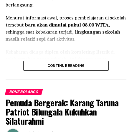
berlangsung.
Menurut informasi awal, proses pembelajaran di sekolah
tersebut
baru akan dimulai pukul 08.00 WITA
,
sehingga saat kebakaran terjadi,
lingkungan sekolah
masih relatif sepi
dari aktivitas.
Kebakaran diduga
dipicu oleh korsleting listrik
di
salah satu bangunan sekolah. Api dengan cepat
membesar dan
menghanguskan dua gedung utama
,
CONTINUE READING
masing-masing terdiri dari
satu bangunan ruang
kelas
dan
satu bangunan kantor guru serta tata
usaha
.
BONE BOLANGO
Pemuda Bergerak: Karang Taruna
Gedung pertama diketahui
memiliki tiga ruang kelas
,
sementara gedung kedua mencakup
ruang Kepala
Patriot Bilungala Kukuhkan
Sekolah, ruang Wakil Kepala Sekolah, serta ruang
Silaturahmi
Tata Usaha
. Api yang berkobar hebat membuat
sebagian besar isi ruangan
tidak dapat diselamatkan
.