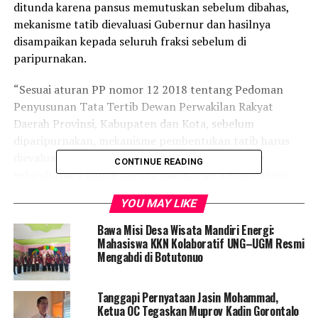
ditunda karena pansus memutuskan sebelum dibahas,
mekanisme tatib dievaluasi Gubernur dan hasilnya
disampaikan kepada seluruh fraksi sebelum di
paripurnakan.
“Sesuai aturan PP nomor 12 2018 tentang Pedoman
Penyusunan Tata Tertib Dewan Perwakilan Rakyat
Daerah Provinsi, Kabupaten dan Kota, sebelum
diparipurnakan, mekanisme pembentukan tatib harus
dievaluasi oleh gubernur kemudian dilaporkan ke
CONTINUE READING
seluruh fraksi dan di paripurnakan, Ujar Ketua Pansus
Tatib Tahir Badu.
YOU MAY LIKE
Tahir Badu yang juga ketua DPC Gerindra Bone Bolango
Bawa Misi Desa Wisata Mandiri Energi:
juga mengatakan, setelah berproses sekitar lima hari
Mahasiswa KKN Kolaboratif UNG–UGM Resmi
Mengabdi di Botutonuo
dan tanpa catatan dari gubernur, rancangan tata tertib
DPRD Kabupaten ini kemudian dibahas bersama fraksi
kemudian disahkan.
Tanggapi Pernyataan Jasin Mohammad,
Ketua OC Tegaskan Muprov Kadin Gorontalo