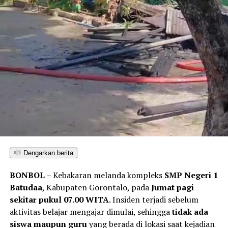
Kombes Pol. Maruly menegaskan, Polda Gorontalo tidak
akan berhenti pada tindakan penyegelan semata.
Pihaknya kini tengah melakukan penelusuran mendalam
terhadap pihak-pihak yang terafiliasi dengan aktivitas
tambang ilegal tersebut.
“Sebagai tindak lanjut, Ditreskrimsus Polda Gorontalo
akan menelusuri seluruh pihak yang terlibat, mulai dari
pemilik lubang tambang, para pekerja di lapangan,
hingga pengelola tempat rendaman material,” pungkas
Maruly.
Dengarkan berita
BONBOL
– Kebakaran melanda kompleks
SMP Negeri 1
Batudaa
, Kabupaten Gorontalo, pada
Jumat pagi
sekitar pukul 07.00 WITA
. Insiden terjadi sebelum
aktivitas belajar mengajar dimulai, sehingga
tidak ada
siswa maupun guru
yang berada di lokasi saat kejadian