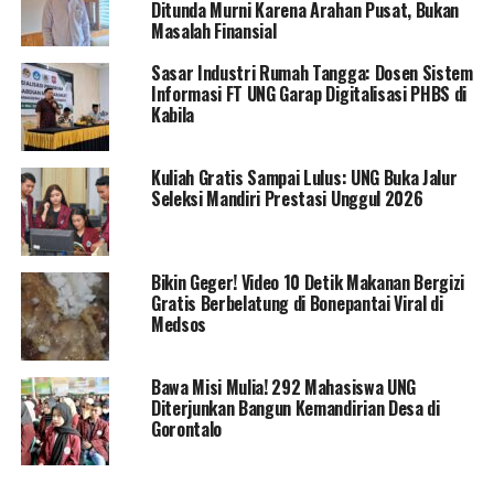
“Hari ini, 2 september 2019 Pansus sudah mengesahkan
Ditunda Murni Karena Arahan Pusat, Bukan
Masalah Finansial
Peraturan Daerah tentang Tata Tertib DPRD yang
nantinya akan menjadi payung hukum dalam
Sasar Industri Rumah Tangga: Dosen Sistem
menjalankan tugas dan fungsi DPRD sesuai aturan yang
Informasi FT UNG Garap Digitalisasi PHBS di
berlaku” tambah Tahir.
Kabila
Aleg Bonebol dari partai Gerindra ini juga mengatakan,
Kuliah Gratis Sampai Lulus: UNG Buka Jalur
usai penetapan Perda Tatib, DPRD akan fokus pada
Seleksi Mandiri Prestasi Unggul 2026
pembentukan Alat Kelengkapan Dewan (AKD).
“Kita sekarang fokus pada pembentukan AKD, sebab
Bikin Geger! Video 10 Detik Makanan Bergizi
perda tatib yang menjadi payung kita bertugas di DPRD
Gratis Berbelatung di Bonepantai Viral di
sudah disahkan. Sebab selama perda Tatib belum
Medsos
berlaku, maka fungsi pimpinan DPRD hanya ada empat
fungsi, yakni memimpin rapat, memfasilitasi
Bawa Misi Mulia! 292 Mahasiswa UNG
pembentukan tata tertib, pembentukan AKD, dan
Diterjunkan Bangun Kemandirian Desa di
mendefinitipkan pimpinan sementara. Terang Tahir
Gorontalo
Badu yang juga ketua DPC Gerindra Kabupaten Bone
Bolango ini.