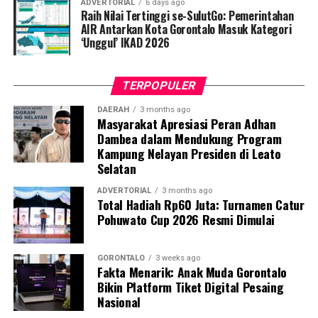
ADVERTORIAL
6 days ago
Raih Nilai Tertinggi se-SulutGo: Pemerintahan
Rangkaian kegiatan diisi dengan sambutan para tokoh
AIR Antarkan Kota Gorontalo Masuk Kategori
undangan, doa bersama, dan ramah tamah. Seluruh
‘Unggul’ IKAD 2026
peserta tampak antusias mengikuti acara yang
berlangsung hangat dan penuh suasana kekeluargaan.
TERPOPULER
Semangat gotong royong dan persaudaraan terasa kuat
di tengah kebersamaan warga Desa Bilungala dan
DAERAH
3 months ago
Masyarakat Apresiasi Peran Adhan
wilayah sekitar.
Dambea dalam Mendukung Program
Kampung Nelayan Presiden di Leato
Selatan
ADVERTORIAL
3 months ago
Total Hadiah Rp60 Juta: Turnamen Catur
Pohuwato Cup 2026 Resmi Dimulai
GORONTALO
3 weeks ago
Fakta Menarik: Anak Muda Gorontalo
Bikin Platform Tiket Digital Pesaing
Nasional