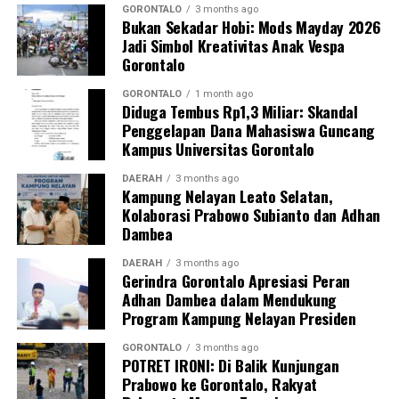
GORONTALO
3 months ago
Bukan Sekadar Hobi: Mods Mayday 2026
Jadi Simbol Kreativitas Anak Vespa
Gorontalo
GORONTALO
1 month ago
Diduga Tembus Rp1,3 Miliar: Skandal
Penggelapan Dana Mahasiswa Guncang
Kampus Universitas Gorontalo
DAERAH
3 months ago
Kampung Nelayan Leato Selatan,
Kolaborasi Prabowo Subianto dan Adhan
Dambea
DAERAH
3 months ago
Gerindra Gorontalo Apresiasi Peran
Adhan Dambea dalam Mendukung
Program Kampung Nelayan Presiden
GORONTALO
3 months ago
POTRET IRONI: Di Balik Kunjungan
Prabowo ke Gorontalo, Rakyat