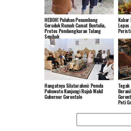
HEBOH! Puluhan Penambang
Kabar 
Geruduk Rumah Camat Buntulia,
Lepas 
Protes Pembongkaran Talang
Perist
Sepihak
Hangatnya Silaturahmi: Pemda
Tegak 
Pohuwato Kunjungi Rujab Wakil
Berani
Gubernur Gorontalo
Goront
Peti G