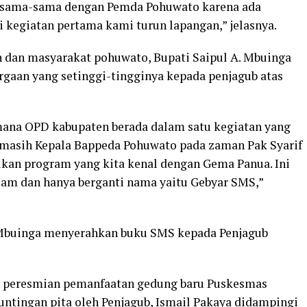
ir sama-sama dengan Pemda Pohuwato karena ada
i kegiatan pertama kami turun lapangan,” jelasnya.
h dan masyarakat pohuwato, Bupati Saipul A. Mbuinga
gaan yang setinggi-tingginya kepada penjagub atas
imana OPD kabupaten berada dalam satu kegiatan yang
a masih Kepala Bappeda Pohuwato pada zaman Pak Syarif
an program yang kita kenal dengan Gema Panua. Ini
jam dan hanya berganti nama yaitu Gebyar SMS,”
 Mbuinga menyerahkan buku SMS kepada Penjagub
n peresmian pemanfaatan gedung baru Puskesmas
untingan pita oleh Penjagub, Ismail Pakaya didampingi