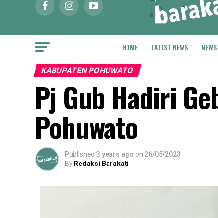
HOME
LATEST NEWS
NEWS
KABUPATEN POHUWATO
Pj Gub Hadiri Geb
Pohuwato
Published
3 years ago
on
26/05/2023
By
Redaksi Barakati