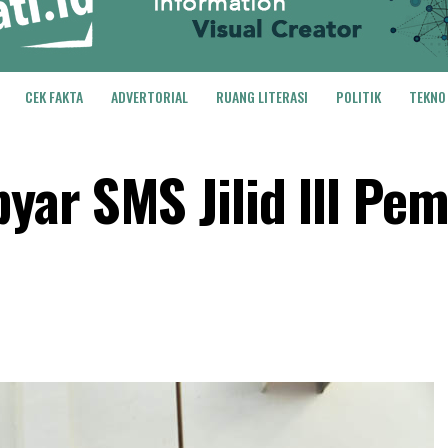
CEK FAKTA
ADVERTORIAL
RUANG LITERASI
POLITIK
TEKNO
yar SMS Jilid lll Pe