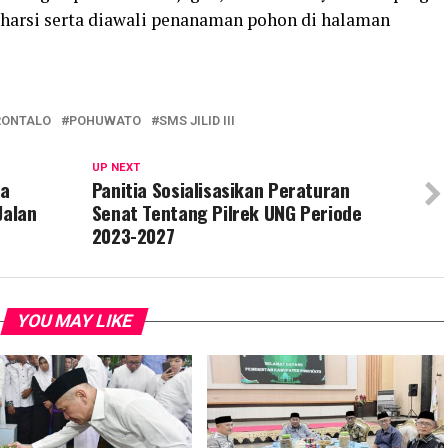
harsi serta diawali penanaman pohon di halaman
RONTALO
POHUWATO
SMS JILID III
UP NEXT
ea
Panitia Sosialisasikan Peraturan
Jalan
Senat Tentang Pilrek UNG Periode
2023-2027
YOU MAY LIKE