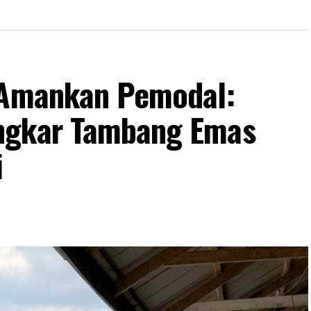
n Amankan Pemodal:
ngkar Tambang Emas
i