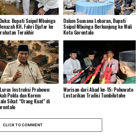
Duka: Bupati Saipul Mbuinga
Dalam Suasana Lebaran, Bupati
Jenazah KH. Fahri Djafar ke
Saipul Mbuinga Berkunjung ke Wali
irahatan Terakhir
Kota Gorontalo
Lurus Instruksi Prabowo:
Warisan dari Abad ke-15: Pohuwato
kah Polda dan Korem
Lestarikan Tradisi Tumbilotohe
alo Sikat “Orang Kuat” di
orontalo
CLICK TO COMMENT