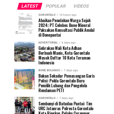
LATEST
POPULAR
VIDEOS
GORONTALO
16 hours ago
Abaikan Penolakan Warga Sejak
2024: PT Celebes Bone Mineral
Paksakan Konsultasi Publik Amdal
di Bonepantai
ADVERTORIAL
6 days ago
Gebrakan Wali Kota Adhan
Berbuah Manis, Kota Gorontalo
Masuk Daftar 10 Kota Teraman
Indonesia
BONE BOLANGO
7 days ago
Bukan Sekadar Pemasangan Garis
Polisi: Polda Gorontalo Buru
Pemilik Lubang dan Pengelola
Rendaman PETI
GORONTALO
7 days ago
Sembunyi di Batudaa Pantai: Tim
URC Jatanras Polresta Gorontalo
Kota Ringkus Pelaku Curanmor