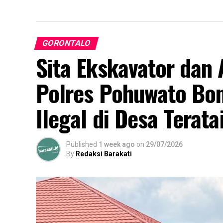
GORONTALO
Sita Ekskavator da
Polres Pohuwato Bo
Ilegal di Desa Terata
Published
1 week ago
on
29/07/2026
By
Redaksi Barakati