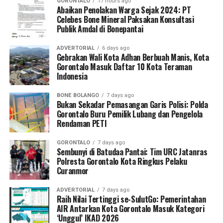
GORONTALO
17 hours ago
Menurutnya, Karang Taruna memiliki peran penting
Abaikan Penolakan Warga Sejak 2024: PT
Celebes Bone Mineral Paksakan Konsultasi
sebagai wadah pembinaan sosial bagi generasi muda
Publik Amdal di Bonepantai
agar terus berkontribusi aktif dalam pembangunan desa.
ADVERTORIAL
6 days ago
“Melalui Halal Bihalal ini,
Gebrakan Wali Kota Adhan Berbuah Manis, Kota
Gorontalo Masuk Daftar 10 Kota Teraman
kami ingin meneguhkan
Indonesia
semangat kebersamaan,
BONE BOLANGO
7 days ago
memperkuat solidaritas,
Bukan Sekadar Pemasangan Garis Polisi: Polda
Gorontalo Buru Pemilik Lubang dan Pengelola
dan membangun sinergi
Rendaman PETI
positif antarwarga maupun
GORONTALO
7 days ago
Sembunyi di Batudaa Pantai: Tim URC Jatanras
antarinstansi,” ujar Abdul
Polresta Gorontalo Kota Ringkus Pelaku
Kadir.
Curanmor
ADVERTORIAL
7 days ago
Raih Nilai Tertinggi se-SulutGo: Pemerintahan
Rangkaian kegiatan diisi dengan sambutan para tokoh
AIR Antarkan Kota Gorontalo Masuk Kategori
undangan, doa bersama, dan ramah tamah. Seluruh
‘Unggul’ IKAD 2026