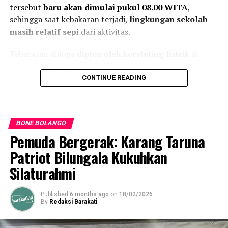
tersebut
baru akan dimulai pukul 08.00 WITA
,
sehingga saat kebakaran terjadi,
lingkungan sekolah
masih relatif sepi
dari aktivitas.
Kebakaran diduga
dipicu oleh korsleting listrik
di
salah satu bangunan sekolah. Api dengan cepat
membesar dan
menghanguskan dua gedung utama
,
CONTINUE READING
masing-masing terdiri dari
satu bangunan ruang
kelas
dan
satu bangunan kantor guru serta tata
usaha
.
BONE BOLANGO
Pemuda Bergerak: Karang Taruna
Gedung pertama diketahui
memiliki tiga ruang kelas
,
sementara gedung kedua mencakup
ruang Kepala
Patriot Bilungala Kukuhkan
Sekolah, ruang Wakil Kepala Sekolah, serta ruang
Silaturahmi
Tata Usaha
. Api yang berkobar hebat membuat
sebagian besar isi ruangan
tidak dapat diselamatkan
.
Published
6 months ago
on
18/02/2026
By
Redaksi Barakati
Meski tidak menimbulkan korban jiwa maupun luka-
luka,
kerugian material diperkirakan cukup