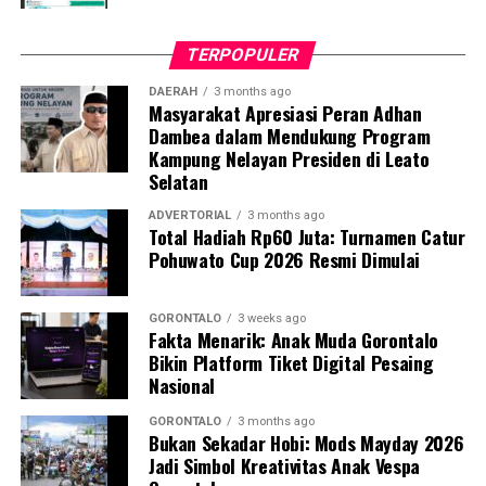
peserta tampak antusias mengikuti acara yang
berlangsung hangat dan penuh suasana kekeluargaan.
TERPOPULER
Semangat gotong royong dan persaudaraan terasa kuat
di tengah kebersamaan warga Desa Bilungala dan
DAERAH
3 months ago
Masyarakat Apresiasi Peran Adhan
wilayah sekitar.
Dambea dalam Mendukung Program
Kampung Nelayan Presiden di Leato
Selatan
ADVERTORIAL
3 months ago
Total Hadiah Rp60 Juta: Turnamen Catur
Pohuwato Cup 2026 Resmi Dimulai
GORONTALO
3 weeks ago
Fakta Menarik: Anak Muda Gorontalo
Bikin Platform Tiket Digital Pesaing
Nasional
GORONTALO
3 months ago
Bukan Sekadar Hobi: Mods Mayday 2026
Jadi Simbol Kreativitas Anak Vespa