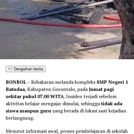
terhadap pihak-pihak yang terafiliasi dengan aktivitas
tambang ilegal tersebut.
“Sebagai tindak lanjut, Ditreskrimsus Polda Gorontalo
akan menelusuri seluruh pihak yang terlibat, mulai dari
pemilik lubang tambang, para pekerja di lapangan,
hingga pengelola tempat rendaman material,” pungkas
Maruly.
Dengarkan berita
BONBOL
– Kebakaran melanda kompleks
SMP Negeri 1
Batudaa
, Kabupaten Gorontalo, pada
Jumat pagi
sekitar pukul 07.00 WITA
. Insiden terjadi sebelum
aktivitas belajar mengajar dimulai, sehingga
tidak ada
siswa maupun guru
yang berada di lokasi saat kejadian
berlangsung.
Menurut informasi awal, proses pembelajaran di sekolah