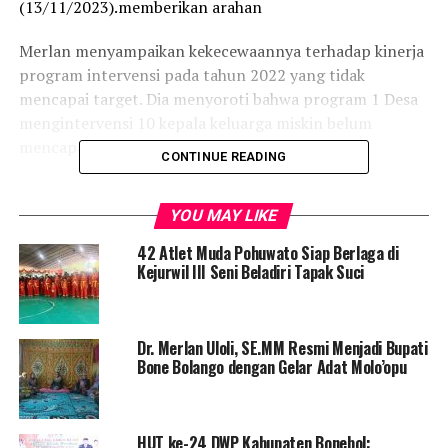
(13/11/2023).memberikan arahan
Merlan menyampaikan kekecewaannya terhadap kinerja
program intervensi pada tahun 2022 yang tidak
mencapai target. Dia menyoroti bahwa program 1 Desa
mengintervensi 10 kepala keluarga miskin belum
mencapai hasil maksimal.
CONTINUE READING
Sebagai respons, Merlan meminta kepada kepala desa
agar dalam pembahasan APBDes tahun 2024 harus
YOU MAY LIKE
mencakup program intervensi stunting dan kemiskinan
42 Atlet Muda Pohuwato Siap Berlaga di
agar sejalan dengan program OPD.
Kejurwil III Seni Beladiri Tapak Suci
“Kita harus punya strategi yang jitu untuk penanganan
stunting dan kemiskinan di daerah ini. Program ini harus
Dr. Merlan Uloli, SE.MM Resmi Menjadi Bupati
diawasi dengan baik. Jangan berjalan sendiri,” tegas
Bone Bolango dengan Gelar Adat Molo’opu
Merlan.
Sebagai Bupati perempuan pertama dan Ketua Tim
HUT ke-24 DWP Kabupaten Bonebol:
Percepatan Penurunan Stunting (TPPS) Bone Bolango,