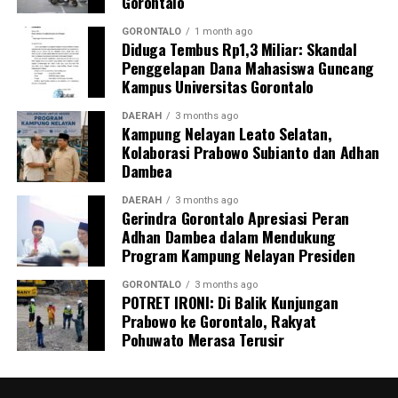
Gorontalo
GORONTALO
1 month ago
Diduga Tembus Rp1,3 Miliar: Skandal
Penggelapan Dana Mahasiswa Guncang
Kampus Universitas Gorontalo
DAERAH
3 months ago
Kampung Nelayan Leato Selatan,
Kolaborasi Prabowo Subianto dan Adhan
Dambea
DAERAH
3 months ago
Gerindra Gorontalo Apresiasi Peran
Adhan Dambea dalam Mendukung
Program Kampung Nelayan Presiden
GORONTALO
3 months ago
POTRET IRONI: Di Balik Kunjungan
Prabowo ke Gorontalo, Rakyat
Pohuwato Merasa Terusir