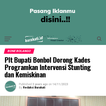
BONE BOLANGO
Plt Bupati Bonbol Dorong Kades
Programkan Intervensi Stunting
dan Kemiskinan
Published
3 years ago
on
14/11/2023
By
Redaksi Barakati