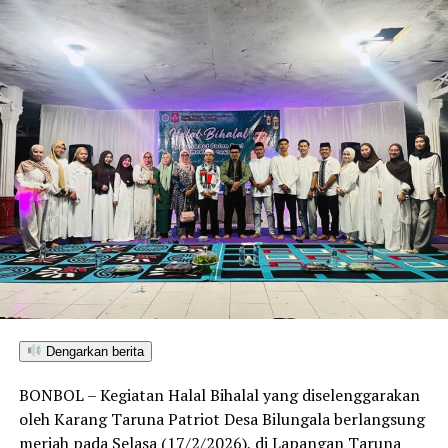
besar
akibat rusaknya fasilitas dan dokumen penting
sekolah.
Tim pemadam kebakaran dibantu
warga
berhasil menjinakkan api setelah berjibaku
selama lebih dari satu jam.
Hingga saat ini,
pihak Kepolisian dan Dinas Pemadam
Kebakaran setempat
masih melakukan penyelidikan
untuk mengetahui penyebab pasti kebakaran serta
menghitung total nilai kerugian.
Pihak sekolah memastikan bahwa
langkah penanganan
darurat sedang disiapkan
, termasuk
pengaturan
ulang ruang kelas sementara
agar kegiatan belajar
mengajar siswa dapat kembali berjalan dalam waktu
dekat.
Dengarkan berita
Peristiwa ini mendapat
perhatian serius dari
BONBOL – Kegiatan Halal Bihalal yang diselenggarakan
masyarakat Batudaa
, mengingat sekolah tersebut
oleh Karang Taruna Patriot Desa Bilungala berlangsung
merupakan salah satu lembaga pendidikan unggulan di
meriah pada Selasa (17/2/2026), di Lapangan Taruna