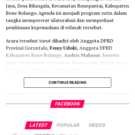
wilayah itu.
Jaya, Desa Bilungala, Kecamatan Bonepantai, Kabupaten
Bone Bolango. Agenda ini menjadi program rutin dalam
rangka mempererat silaturahmi dan memperkuat
pembinaan kepemudaan di wilayah tersebut.
Acara tersebut turut dihadiri oleh Anggota DPRD
Provinsi Gorontalo,
Femy Udoki
, Anggota DPRD
Kabupaten Bone Bolango,
Andris Makmur
, beserta
unsur Pemerintah Kecamatan Bonepantai, Kepala Desa
Bilungala, tokoh adat, tokoh agama, dan para imam
wilayah. Kehadiran mereka menambah khidmat suasana
CONTINUE READING
kegiatan yang sarat makna kebersamaan.
Ketua Karang Taruna Desa Bilungala,
Abdul Kadir K.
FACEBOOK
Suleman, S.Pd.Gr
, dalam sambutannya menyampaikan
bahwa kegiatan Halal Bihalal ini tidak sekadar menjadi
tradisi tahunan, melainkan juga sarana memperkuat
LATEST
POPULAR
VIDEOS
hubungan antara pemuda, pemerintah, dan masyarakat.