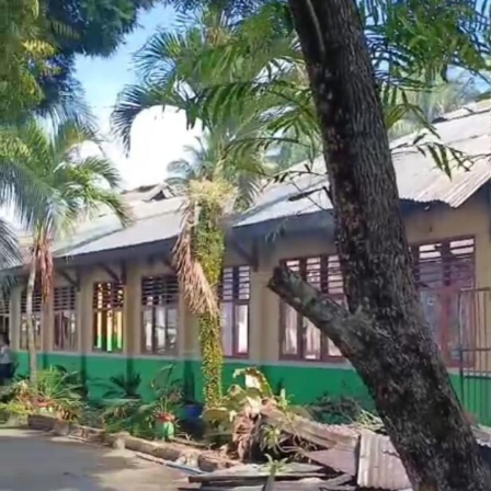
tim gabungan mengamankan sejumlah barang bukti
operasional, meliputi dua karung material batu galian,
dua buah pipa karbon, tiga mata bor
jet hammer
, serta
satu buah mangkuk plastik warna biru.
Selain menyegel lubang tambang dan mengamankan
barang bukti material serta alat pengolahan, petugas
turut menempelkan surat imbauan tertulis di sekitar
area penambangan agar tidak ada lagi aktivitas ilegal
yang berlangsung.
Kendati saat tim tiba di lokasi tidak ditemukan adanya
aktivitas penambangan yang tengah berjalan, seluruh
rangkaian kegiatan penyelidikan berlangsung aman,
kondusif, dan tanpa hambatan.
Kombes Pol. Maruly menegaskan, Polda Gorontalo tidak
akan berhenti pada tindakan penyegelan semata.
Pihaknya kini tengah melakukan penelusuran mendalam