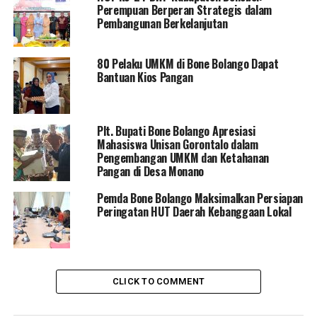
Perempuan Berperan Strategis dalam
Merlan menilai kinerja pemerintahan seharusnya dinilai
Pembangunan Berkelanjutan
dari penurunan angka kemiskinan dan stunting.
80 Pelaku UMKM di Bone Bolango Dapat
Dia berharap program Bantuan Kebun, kolam, dan
Bantuan Kios Pangan
kandang dapat berjalan dengan baik dan maksimal.
“Dalam keterbatasan anggaran, memberantas stunting
dan kemiskinan harus dimulai dari hulu. Ini harus
Plt. Bupati Bone Bolango Apresiasi
Mahasiswa Unisan Gorontalo dalam
menjadi fokus kita semua dan menjadi prioritas dalam
Pengembangan UMKM dan Ketahanan
alokasi dana Desa,” pungkasnya.
Pangan di Desa Monano
Pemda Bone Bolango Maksimalkan Persiapan
Peringatan HUT Daerah Kebanggaan Lokal
RELATED TOPICS:
INTERVENSI STUNTING
MERLAN ULOLI
OPD
PEMDA BONE BOLANGO
UP NEXT
Pelaku Adat se Kecamatan Tilongkabila Ikut Pelatihan
CLICK TO COMMENT
DON'T MISS
Merlan Uloli Kumpulkan Seluruh OPD dan Kades se