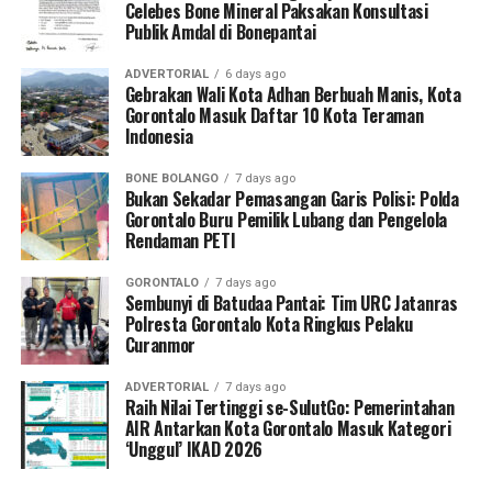
Celebes Bone Mineral Paksakan Konsultasi
track referral
).
Publik Amdal di Bonepantai
Koordinator Desa KKN Profesi Kesehatan UNG Desa
ADVERTORIAL
6 days ago
Hutadaa menekankan pentingnya posisi strategis kader
Gebrakan Wali Kota Adhan Berbuah Manis, Kota
Gorontalo Masuk Daftar 10 Kota Teraman
yang bersinggungan langsung dengan masyarakat
Indonesia
harian.
BONE BOLANGO
7 days ago
“Kader adalah pihak terdekat dengan ibu hamil dan
Bukan Sekadar Pemasangan Garis Polisi: Polda
keluarganya. Melalui program ini, kami ingin
Gorontalo Buru Pemilik Lubang dan Pengelola
Rendaman PETI
memastikan kader di Desa Hutadaa memiliki
kesiapsiagaan tinggi dalam mengenali
GORONTALO
7 days ago
kegawatdaruratan kehamilan, terutama di tengah situasi
Sembunyi di Batudaa Pantai: Tim URC Jatanras
krisis bencana, serta mampu berkoordinasi secara efektif
Polresta Gorontalo Kota Ringkus Pelaku
Curanmor
dengan tenaga kesehatan,” jelasnya.
ADVERTORIAL
7 days ago
Selain sesi edukasi teknis, mahasiswa UNG turut
Raih Nilai Tertinggi se-SulutGo: Pemerintahan
meluncurkan
Buku Panduan Manajemen
AIR Antarkan Kota Gorontalo Masuk Kategori
‘Unggul’ IKAD 2026
Kegawatdaruratan Ibu Hamil pada Situasi Bencana
. Buku
petunjuk praktis ini berfungsi sebagai pedoman standar