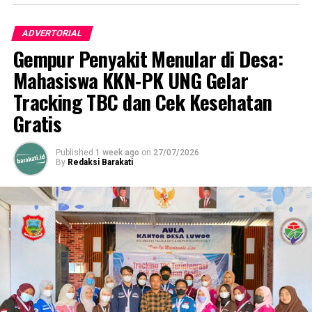
ADVERTORIAL
RELATED TOPICS:
DEKAN FIP UNG
FIP UNG
Gempur Penyakit Menular di Desa:
PROF ARWILDAYANTO
UNIVERSITAS NEGERI GORONTALO
Mahasiswa KKN-PK UNG Gelar
UP NEXT
Bupati Pohuwato Menyampaikan Dukacita dan
Tracking TBC dan Cek Kesehatan
Silaturahmi di Rumah DukaBupati Pohuwato
Gratis
Menyampaikan Dukacita dan Silaturahmi di Rumah Duka
DON'T MISS
Published
1 week ago
on
27/07/2026
Plt. Bupati Bone Bolango Mendorong Organisasi Wanita
By
Redaksi Barakati
Fokus pada Pengentasan Kemiskinan dan Stunting