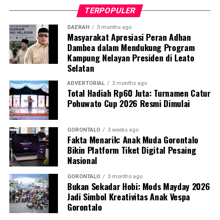
bagi kader dalam melakukan deteksi dini,
TERPOPULER
pendampingan, hingga skenario evakuasi ibu hamil
berisiko tinggi.
DAERAH
3 months ago
Masyarakat Apresiasi Peran Adhan
Dambea dalam Mendukung Program
Dosen Pembimbing Lapangan (DPL) KKN Profesi
Kampung Nelayan Presiden di Leato
Kesehatan UNG menegaskan bahwa pemberdayaan
Selatan
kader berbasis komunitas merupakan instrumen krusial
dalam mempercepat penurunan Angka Kematian Ibu
ADVERTORIAL
3 months ago
Total Hadiah Rp60 Juta: Turnamen Catur
(AKI) dan Angka Kematian Anak (AKA).
Pohuwato Cup 2026 Resmi Dimulai
“Penyelamatan jiwa ibu hamil saat bencana tidak bisa
hanya bergantung pada fasilitas kesehatan formal.
GORONTALO
3 weeks ago
Fakta Menarik: Anak Muda Gorontalo
Harus ada sistem kesiapsiagaan berbasis masyarakat
Bikin Platform Tiket Digital Pesaing
yang solid. Kehadiran buku panduan ini memperjelas
Nasional
alur koordinasi penanganan darurat di lapangan,” ujar
DPL KKN.
GORONTALO
3 months ago
Bukan Sekadar Hobi: Mods Mayday 2026
Jadi Simbol Kreativitas Anak Vespa
Pelatihan berlangsung interaktif lewat simulasi
Gorontalo
penanganan awal, diskusi kasus, hingga penyamaan