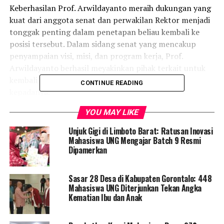
Keberhasilan Prof. Arwildayanto meraih dukungan yang
kuat dari anggota senat dan perwakilan Rektor menjadi
tonggak penting dalam penetapan beliau kembali ke
posisi tersebut. Dalam sidang senat yang mencakup
penyampaian visi, misi, dan program kerja, Prof.
Arwildayanto berhasil meyakinkan pihak terkait untuk
kembali memberikan kepercayaan dan amanah
CONTINUE READING
kepadanya.
YOU MAY LIKE
Menurut Prof. Arwildayanto, beberapa tugas prioritas
yang akan dikerjakan selama periode kepemimpinannya
Unjuk Gigi di Limboto Barat: Ratusan Inovasi
termasuk membuka Program Studi Di Luar Kampus
Mahasiswa UNG Mengajar Batch 9 Resmi
Dipamerkan
Utama (PSDKU) untuk program studi yang sudah
terakreditasi A. Hal ini dianggap sebagai persiapan
menuju transformasi UNG sebagai Perguruan Tinggi
Sasar 28 Desa di Kabupaten Gorontalo: 448
Negeri – Badan Hukum (PTN-BH).
Mahasiswa UNG Diterjunkan Tekan Angka
Kematian Ibu dan Anak
Peningkatan kualitas semua program studi yang berada
di bawah naungan FIP juga menjadi fokus utama. Prof.