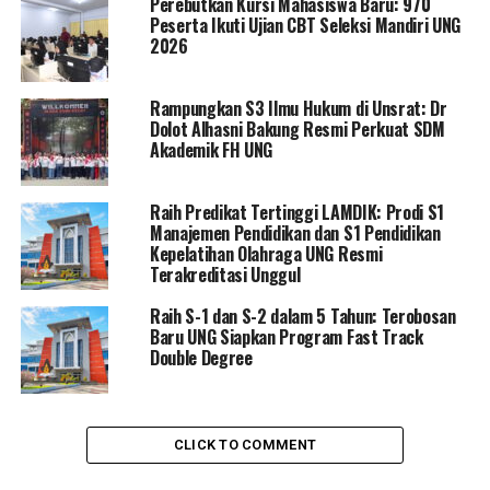
Perebutkan Kursi Mahasiswa Baru: 970
Arwildayanto berkomitmen untuk mencapai akreditasi
Peserta Ikuti Ujian CBT Seleksi Mandiri UNG
unggul dengan presentase 100 persen sebagai salah
2026
satu upaya perbaikan kualitas pendidikan.
Rampungkan S3 Ilmu Hukum di Unsrat: Dr
Beliau menekankan bahwa pencapaian berbagai
Dolot Alhasni Bakung Resmi Perkuat SDM
program dan target ini membutuhkan dukungan penuh
Akademik FH UNG
dari semua pihak terkait di FIP, termasuk seluruh
pimpinan dan anggota civitas akademika. Semua
Raih Predikat Tertinggi LAMDIK: Prodi S1
program kerja tersebut dijalankan semata-mata demi
Manajemen Pendidikan dan S1 Pendidikan
kemajuan Fakultas Ilmu Pendidikan itu sendiri.
Kepelatihan Olahraga UNG Resmi
Terakreditasi Unggul
Dalam proses pemilihan yang berlangsung secara
Raih S-1 dan S-2 dalam 5 Tahun: Terobosan
langsung dan demokratis, Prof. Arwildayanto berhasil
Baru UNG Siapkan Program Fast Track
memperoleh total 36 suara dari anggota senat dan
Double Degree
perwakilan Rektor UNG, unggul atas pesaingnya, Prof.
Dr. Novianty Djafri, S.Pd.I., M.Pd.I., yang memperoleh 6
suara.
CLICK TO COMMENT