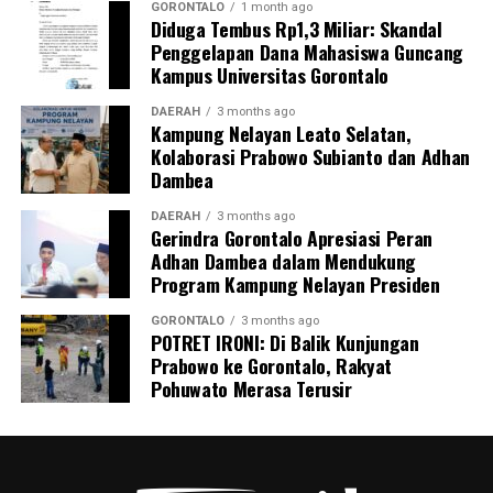
persepsi peran keluarga dalam pengawasan masa
GORONTALO
1 month ago
Diduga Tembus Rp1,3 Miliar: Skandal
kehamilan.
Penggelapan Dana Mahasiswa Guncang
Kampus Universitas Gorontalo
Inisiatif
BUMIL TANGGUH
menjadi wujud nyata
komitmen KKN Profesi Kesehatan UNG 2026 dalam
DAERAH
3 months ago
Kampung Nelayan Leato Selatan,
mengoptimalkan pengawasan kehamilan risiko tinggi.
Kolaborasi Prabowo Subianto dan Adhan
Melalui sinergi mahasiswa, kader, dan pemerintah desa,
Dambea
UNG berharap terbangun sistem mitigasi kebencanan
maternal yang tanggap, terintegrasi, dan berkelanjutan.
DAERAH
3 months ago
Gerindra Gorontalo Apresiasi Peran
Adhan Dambea dalam Mendukung
Program Kampung Nelayan Presiden
GORONTALO
3 months ago
POTRET IRONI: Di Balik Kunjungan
Prabowo ke Gorontalo, Rakyat
Pohuwato Merasa Terusir