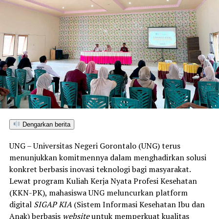
edukator kesehatan masyarakat.
Penyuluhan difokuskan pada pemahaman mekanisme
penularan, pengenalan gejala awal, pentingnya
pemeriksaan Dahak/TCM, kepatuhan minum obat
hingga tuntas, serta pengikisan stigma negatif terhadap
penyintas TBC di lingkungan warga.
“Literasi kesehatan warga adalah fondasi utama dalam
memutus rantai penularan TBC. Kami berupaya
menyampaikan edukasi yang persuasif dan mudah
Dengarkan berita
dipahami agar warga tidak ragu melakukan pemeriksaan
UNG – Universitas Negeri Gorontalo (UNG) terus
apabila mengalami gejala batuk berkepanjangan,”
menunjukkan komitmennya dalam menghadirkan solusi
terang Taufik.
konkret berbasis inovasi teknologi bagi masyarakat.
Lewat program Kuliah Kerja Nyata Profesi Kesehatan
Selain skrining TBC, mahasiswa turut mendampingi
(KKN-PK), mahasiswa UNG meluncurkan platform
nakes Puskesmas Talaga Jaya dalam memberikan
digital
SIGAP KIA
(Sistem Informasi Kesehatan Ibu dan
pelayanan Cek Kesehatan Gratis (CKG), meliputi
Anak) berbasis
website
untuk memperkuat kualitas
pengukuran tekanan darah, cek kadar gula darah, dan