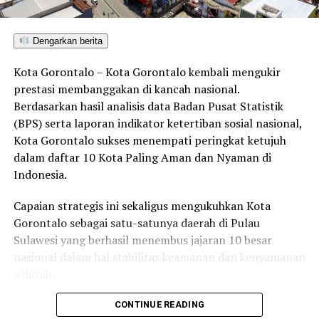
Dengarkan berita
Kota Gorontalo – Kota Gorontalo kembali mengukir
prestasi membanggakan di kancah nasional.
Berdasarkan hasil analisis data Badan Pusat Statistik
(BPS) serta laporan indikator ketertiban sosial nasional,
Kota Gorontalo sukses menempati peringkat ketujuh
dalam daftar 10 Kota Paling Aman dan Nyaman di
Indonesia.
Capaian strategis ini sekaligus mengukuhkan Kota
Gorontalo sebagai satu-satunya daerah di Pulau
Sulawesi yang berhasil menembus jajaran 10 besar
nasional dalam hal stabilitas keamanan dan kenyamanan
wilayah.
Sebagai pusat pemerintahan, pertumbuhan ekonomi,
CONTINUE READING