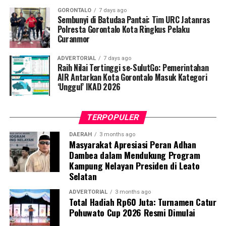
pemeriksaan Dahak/TCM, kepatuhan minum obat
GORONTALO
7 days ago
hingga tuntas, serta pengikisan stigma negatif terhadap
Sembunyi di Batudaa Pantai: Tim URC Jatanras
penyintas TBC di lingkungan warga.
Polresta Gorontalo Kota Ringkus Pelaku
Curanmor
“Literasi kesehatan warga adalah fondasi utama dalam
ADVERTORIAL
7 days ago
memutus rantai penularan TBC. Kami berupaya
Raih Nilai Tertinggi se-SulutGo: Pemerintahan
menyampaikan edukasi yang persuasif dan mudah
AIR Antarkan Kota Gorontalo Masuk Kategori
‘Unggul’ IKAD 2026
dipahami agar warga tidak ragu melakukan pemeriksaan
apabila mengalami gejala batuk berkepanjangan,”
terang Taufik.
TERPOPULER
Selain skrining TBC, mahasiswa turut mendampingi
DAERAH
3 months ago
Masyarakat Apresiasi Peran Adhan
nakes Puskesmas Talaga Jaya dalam memberikan
Dambea dalam Mendukung Program
pelayanan Cek Kesehatan Gratis (CKG), meliputi
Kampung Nelayan Presiden di Leato
pengukuran tekanan darah, cek kadar gula darah, dan
Selatan
penapisan faktor risiko penyakit tidak menular (PTM)
sebagai upaya promotif-preventif.
ADVERTORIAL
3 months ago
Total Hadiah Rp60 Juta: Turnamen Catur
Pohuwato Cup 2026 Resmi Dimulai
Perwakilan DPL KKN-PK, Dr. dr. Vivien Novarina A.