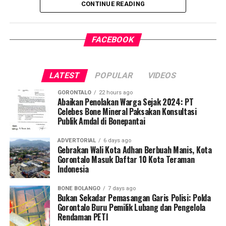
CONTINUE READING
penularan tuberkulosis (TBC) yang masih menjadi salah
satu tantangan kesehatan terbesar di Indonesia.
FACEBOOK
Pelaksanaan program ini didampingi secara langsung
oleh tim Dosen Pembimbing Lapangan (DPL) KKN-PK
Desa Luwoo, yakni Dr. dr. Vivien Novarina A. Kasim,
LATEST
POPULAR
VIDEOS
M.Kes., dr. Siti Rakhmatia P. Th. Kum, M.Biomed., Ns. Nur
Ayun R. Yusuf, S.Kep., M.Kep., dan Ns. Sartika, S.Kep.,
GORONTALO
22 hours ago
M.Kep. Pendampingan akademis ini memastikan seluruh
Abaikan Penolakan Warga Sejak 2024: PT
Celebes Bone Mineral Paksakan Konsultasi
alur intervensi medis dan edukasi berjalan sesuai standar
Publik Amdal di Bonepantai
prosedur operasional.
ADVERTORIAL
6 days ago
Koordinator Desa KKN-PK UNG Desa Luwoo, Taufik
Gebrakan Wali Kota Adhan Berbuah Manis, Kota
Gorontalo Masuk Daftar 10 Kota Teraman
Mohamad Nur, menyampaikan bahwa selain mengawal
Indonesia
teknis pelayanan medis, mahasiswa bertindak sebagai
edukator kesehatan masyarakat.
BONE BOLANGO
7 days ago
Bukan Sekadar Pemasangan Garis Polisi: Polda
Penyuluhan difokuskan pada pemahaman mekanisme
Gorontalo Buru Pemilik Lubang dan Pengelola
Rendaman PETI
penularan, pengenalan gejala awal, pentingnya