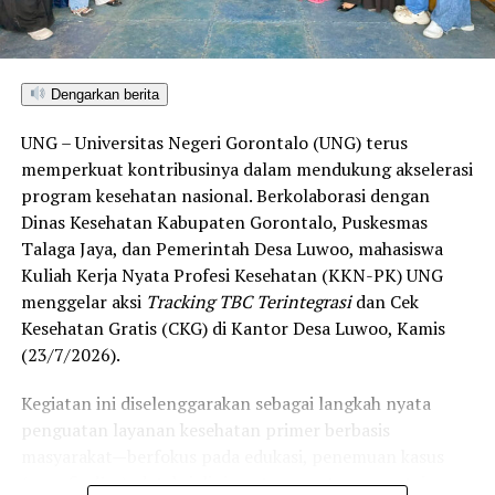
menembus kategori “Unggul”. Sementara kabupaten lain
di Gorontalo masih berada pada kategori “Berkembang”
hingga menuju “Unggul”.
Dengarkan berita
“Alhamdulillah, nilai IKAD Kota Gorontalo tercatat yang
UNG – Universitas Negeri Gorontalo (UNG) terus
tertinggi di kawasan SulutGo sebagaimana dipaparkan
memperkuat kontribusinya dalam mendukung akselerasi
dalam Rakorwil TPAKD,” ungkap Wawali Indra Gobel
program kesehatan nasional. Berkolaborasi dengan
usai kegiatan.
Dinas Kesehatan Kabupaten Gorontalo, Puskesmas
Talaga Jaya, dan Pemerintah Desa Luwoo, mahasiswa
Indra menambahkan, skor IKAD ini membuktikan bahwa
Kuliah Kerja Nyata Profesi Kesehatan (KKN-PK) UNG
tingkat keterjangkauan, pemanfaatan, serta inklusivitas
menggelar aksi
Tracking TBC Terintegrasi
dan Cek
layanan keuangan bagi masyarakat di Kota Gorontalo
Kesehatan Gratis (CKG) di Kantor Desa Luwoo, Kamis
berada di posisi terdepan.
(23/7/2026).
Predikat “Unggul” yang diraih Pemerintahan AIR
Kegiatan ini diselenggarakan sebagai langkah nyata
menjadi indikator kuat atas keberhasilan pemerintah
penguatan layanan kesehatan primer berbasis
daerah dalam mendorong masyarakat agar makin
masyarakat—berfokus pada edukasi, penemuan kasus
mudah, merata, dan aman dalam mengakses berbagai
(
case finding
), deteksi dini, serta pemutusan rantai
fasilitas jasa keuangan yang berkelanjutan.