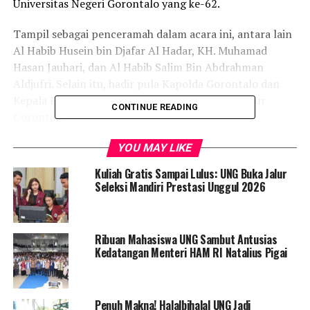
Universitas Negeri Gorontalo yang ke-62.
Tampil sebagai penceramah dalam acara ini, antara lain
Al Habib Husein bin Djafar Al Hadar, KH. Muhamad
Hasan Jauhari, dan Al Habib Salim Bin Abdrahman
Aldjufri. Selain itu, hadir pula Kapolda Gorontalo dan
Kepala Bapeda Gorontalo yang mewakili Gubernur
CONTINUE READING
Gorontalo.
Rektor UNG, Edwar Wolok, dalam sambutannya
YOU MAY LIKE
menyampaikan makna penting dari acara ini, yaitu
Kuliah Gratis Sampai Lulus: UNG Buka Jalur
untuk memperingati Maulid Nabi Muhammad SAW serta
Seleksi Mandiri Prestasi Unggul 2026
memperingati sejarah lahirnya UNG yang dimulai pada
tahun 1963.
“Bulan September ini bukan hanya
merupakan bulan kelahiran Nabi Muhammad, tetapi juga
Ribuan Mahasiswa UNG Sambut Antusias
menjadi saksi sejarah penting bagi Universitas Negeri
Kedatangan Menteri HAM RI Natalius Pigai
Gorontalo,” kata Edwar Wolok.
Edwar Wolok juga mengajak masyarakat untuk
Penuh Makna! Halalbihalal UNG Jadi