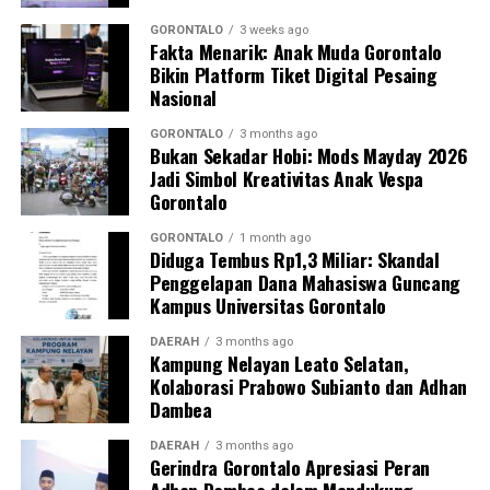
Kasim, M.Kes., menegaskan bahwa keterlibatan
mahasiswa merupakan bentuk perwujudan Tri Dharma
GORONTALO
3 weeks ago
Fakta Menarik: Anak Muda Gorontalo
Perguruan Tinggi dalam mengawal transformasi
Bikin Platform Tiket Digital Pesaing
layanan kesehatan primer.
Nasional
“Kehadiran mahasiswa mempercepat jangkauan skema
GORONTALO
3 months ago
Bukan Sekadar Hobi: Mods Mayday 2026
active case finding
TBC yang dicanangkan pemerintah.
Jadi Simbol Kreativitas Anak Vespa
Sinergi multisektor antara perguruan tinggi, dinas
Gorontalo
kesehatan, puskesmas, dan pemerintah desa seperti
inilah yang menjadi kunci sukses pembentukan
GORONTALO
1 month ago
Diduga Tembus Rp1,3 Miliar: Skandal
masyarakat sadar sehat,” jelas Dr. Vivien.
Penggelapan Dana Mahasiswa Guncang
Kampus Universitas Gorontalo
Masyarakat Desa Luwoo menyambut antusias agenda
terpadu ini. Ratusan warga memanfaatkan layanan
DAERAH
3 months ago
Kampung Nelayan Leato Selatan,
pemeriksaan kesehatan gratis sekaligus berkonsultasi
Kolaborasi Prabowo Subianto dan Adhan
mengenai pola hidup bersih dan sehat (PHBS)
Dambea
pencegahan tuberkulosis.
DAERAH
3 months ago
Gerindra Gorontalo Apresiasi Peran
Adhan Dambea dalam Mendukung