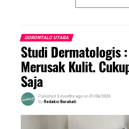
GORONTALO UTARA
Studi Dermatologis :
Merusak Kulit. Cukup
Saja
Published
2 months ago
on
01/06/2026
By
Redaksi Barakati