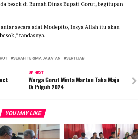
ada besok di Rumah Dinas Bupati Gorut, begitupun
ntar secara adat Modepito, Insya Allah itu akan
besok,” tandasnya.
ORUT
SERAH TERIMA JABATAN
SERTIJAB
UP NEXT
ject
Warga Gorut Minta Marten Taha Maju
Di Pilgub 2024
YOU MAY LIKE