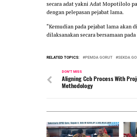
secara adat yakni Adat Mopotilolo p
dengan pelepasan pejabat lama.
“Kemudian pada pejabat lama akan dia
dilaksanakan secara bersamaan pada 
RELATED TOPICS:
PEMDA GORUT
SEKDA G
DON'T MISS
Aligning Ccb Process With Pro
Methodology