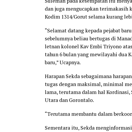
Suleman pada kesempatan itu menya
dan juga mengucapkan terimakasih ke
Kodim 1314/Gorut selama kurang lebi
“Selamat datang kepada pejabat bar
sebelumnya beliau bertugas di Mana
letnan kolonel Kav Embi Triyono atas
tahun 6 bulan yang mewilayahi dua K
baru,” Ucapnya.
Harapan Sekda sebagaimana harapan j
tugas dengan maksimal, minimal mela
lama, terutama dalam hal Kordinasi,
Utara dan Gorontalo.
“Terutama membantu dalam berkoordi
Sementara itu, Sekda menginformasi