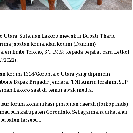
o Utara, Suleman Lakoro mewakili Bupati Thariq
erima jabatan Komandan Kodim (Dandim)
aleri Embi Triono, S.T.,M.Si kepada pejabat baru Letkol
7/2022).
man Kodim 1314/Gorontalo Utara yang dipimpin
one Bapak Brigadir Jenderal TNI Amrin Ibrahim, S.IP
uleman Lakoro saat di temui awak media.
h unsur forum komunikasi pimpinan daerah (forkopimda)
a maupun kabupaten Gorontalo. Sebagaimana diketahui
bupaten tersebut.