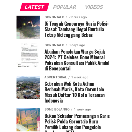
LATEST
POPULAR
VIDEOS
GORONTALO
7 hours ago
Di Tengah Gencarnya Razia Polisi:
Siasat Tambang Ilegal Buntulia
Tetap Melenggang Bebas
GORONTALO
3 days ago
Abaikan Penolakan Warga Sejak
2024: PT Celebes Bone Mineral
Paksakan Konsultasi Publik Amdal
di Bonepantai
ADVERTORIAL
1 week ago
Gebrakan Wali Kota Adhan
Berbuah Manis, Kota Gorontalo
Masuk Daftar 10 Kota Teraman
Indonesia
BONE BOLANGO
1 week ago
Bukan Sekadar Pemasangan Garis
Polisi: Polda Gorontalo Buru
Pemilik Lubang dan Pengelola