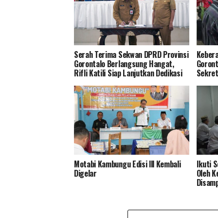
Serah Terima Sekwan DPRD Provinsi
Kebera
Gorontalo Berlangsung Hangat,
Goront
Rifli Katili Siap Lanjutkan Dedikasi
Sekret
Motabi Kambungu Edisi lll Kembali
Ikuti 
Digelar
Oleh K
Disamp