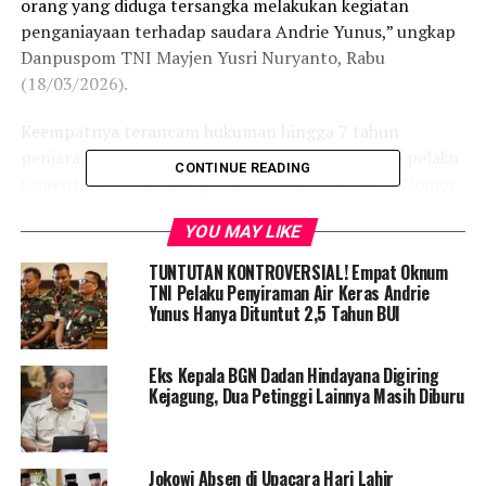
orang yang diduga tersangka melakukan kegiatan
penganiayaan terhadap saudara Andrie Yunus,” ungkap
Danpuspom TNI Mayjen Yusri Nuryanto, Rabu
(18/03/2026).
​Keempatnya terancam hukuman hingga 7 tahun
penjara. “Pasal yang dikenakan kepada 4 terduga pelaku
CONTINUE READING
sementara kita menerapkan Pasal 467 KUHP UU Nomor
1 Tahun 2023 di situ ada ayat 1, 2, di mana ancaman
YOU MAY LIKE
hukumannya sudah tertuang di situ ada yang 4 tahun, 7
tahun,” tambah Yusri.
TUNTUTAN KONTROVERSIAL! Empat Oknum
​Polda Metro Jaya memastikan keaslian bukti visual
TNI Pelaku Penyiraman Air Keras Andrie
Yunus Hanya Dituntut 2,5 Tahun BUI
tanpa rekayasa ddigital
Kombes Pol Iman Imannudin menegaskan, “Ini hasil dari
Eks Kepala BGN Dadan Hindayana Digiring
pengambilan gambar terhadap CCTV yang sudah kami
Kejagung, Dua Petinggi Lainnya Masih Diburu
peroleh. Kami tekankan kepada rekan-rekan sekalian, ini
sama sekali tidak dilakukan perubahan atau pengolahan.
Sehingga kami dapat pertanggungjawabkan ini bukan
Jokowi Absen di Upacara Hari Lahir