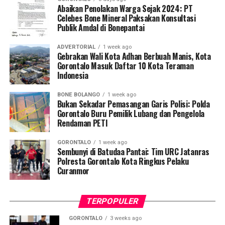
Kombes Pol. Maruly Pardede.
Abaikan Penolakan Warga Sejak 2024: PT
Celebes Bone Mineral Paksakan Konsultasi
Publik Amdal di Bonepantai
Dari hasil penyisiran di Tempat Kejadian Perkara (TKP),
tim gabungan mengamankan sejumlah barang bukti
ADVERTORIAL
1 week ago
operasional, meliputi dua karung material batu galian,
Gebrakan Wali Kota Adhan Berbuah Manis, Kota
dua buah pipa karbon, tiga mata bor
jet hammer
, serta
Gorontalo Masuk Daftar 10 Kota Teraman
Indonesia
satu buah mangkuk plastik warna biru.
BONE BOLANGO
1 week ago
Selain menyegel lubang tambang dan mengamankan
Bukan Sekadar Pemasangan Garis Polisi: Polda
barang bukti material serta alat pengolahan, petugas
Gorontalo Buru Pemilik Lubang dan Pengelola
Rendaman PETI
turut menempelkan surat imbauan tertulis di sekitar
area penambangan agar tidak ada lagi aktivitas ilegal
GORONTALO
1 week ago
yang berlangsung.
Sembunyi di Batudaa Pantai: Tim URC Jatanras
Polresta Gorontalo Kota Ringkus Pelaku
Kendati saat tim tiba di lokasi tidak ditemukan adanya
Curanmor
aktivitas penambangan yang tengah berjalan, seluruh
rangkaian kegiatan penyelidikan berlangsung aman,
TERPOPULER
kondusif, dan tanpa hambatan.
GORONTALO
3 weeks ago