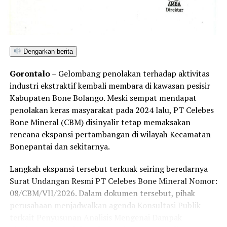
sedimentasi sungai, serta meningkatkan risiko bencana
ekologis bagi masyarakat sekitar.
Penegakan hukum yang adil, transparan, dan tanpa
Dengarkan berita
pandang bulu menjadi kunci utama untuk menepis
anggapan publik mengenai adanya tebang pilih dalam
Gorontalo
– Gelombang penolakan terhadap aktivitas
penindakan tambang ilegal di Kabupaten Pohuwato.
industri ekstraktif kembali membara di kawasan pesisir
Kabupaten Bone Bolango. Meski sempat mendapat
Hingga berita ini diterbitkan, redaksi Barakati.id telah
penolakan keras masyarakat pada 2024 lalu, PT Celebes
berupaya melayangkan konfirmasi kepada pihak yang
Bone Mineral (CBM) disinyalir tetap memaksakan
diduga bertanggung jawab atas aktivitas tersebut,
rencana ekspansi pertambangan di wilayah Kecamatan
namun belum mendapatkan tanggapan. Sesuai kode etik
Bonepantai dan sekitarnya.
jurnalistik, ruang klarifikasi dan hak jawab tetap terbuka
untuk memelihara keberimbangan berita.
Langkah ekspansi tersebut terkuak seiring beredarnya
Surat Undangan Resmi PT Celebes Bone Mineral Nomor:
08/CBM/VII/2026. Dalam dokumen tersebut, pihak
perusahaan menjadwalkan agenda Konsultasi Publik
terkait Penyusunan Analisis Mengenai Dampak