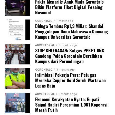
Fakta Menarik: Anak Muda Gorontalo
Kombes Pol. Maruly menegaskan, Polda Gorontalo tidak
Bikin Platform Tiket Digital Pesaing
akan berhenti pada tindakan penyegelan semata.
Nasional
Pihaknya kini tengah melakukan penelusuran mendalam
terhadap pihak-pihak yang terafiliasi dengan aktivitas
GORONTALO
1 month ago
Diduga Tembus Rp1,3 Miliar: Skandal
tambang ilegal tersebut.
Penggelapan Dana Mahasiswa Guncang
Kampus Universitas Gorontalo
“Sebagai tindak lanjut, Ditreskrimsus Polda Gorontalo
akan menelusuri seluruh pihak yang terlibat, mulai dari
ADVERTORIAL
3 months ago
pemilik lubang tambang, para pekerja di lapangan,
STOP KEKERASAN: Satgas PPKPT UNG
Gandeng Polda Gorontalo Bersihkan
hingga pengelola tempat rendaman material,” pungkas
Kampus dari Perundungan
Maruly.
GORONTALO
3 months ago
Intimidasi Pekerja Pers: Petugas
Merdeka Copper Gold Suruh Wartawan
Lepas Baju
ADVERTORIAL
3 months ago
Ekonomi Kerakyatan Nyata: Bupati
Saipul Hadiri Peresmian 1.061 Koperasi
Merah Putih