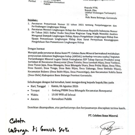
operasional di dalam kawasan disengaja tertutup dari
jangkauan dan pengawasan pihak luar.
Fenomena ini menyisakan persoalan serius bagi aparat
penegak hukum (APH). Publik mempertanyakan alasan
di balik melenggangnya aktivitas PETI di Jahiya–Hulawa.
Muncul dugaan apakah lokasi tersebut memang belum
terjangkau operasi, atau terdapat faktor lain yang
membuat kegiatan ilegal itu seolah kebal hukum.
Kondisi ini menjadi tantangan besar bagi kepolisian
untuk membongkar aktor intelektual maupun pihak-
pihak di balik layar, termasuk menelisik potensi adanya
oknum yang memberikan perlindungan (
back-up
) atas
praktik penambangan liar tersebut.
Selain melanggar regulasi perundang-undangan,
aktivitas PETI secara masif dampaknya langsung
mengancam kelestarian lingkungan, memicu