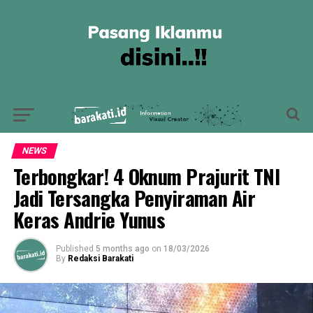
NEWS
Terbongkar! 4 Oknum Prajurit TNI
Jadi Tersangka Penyiraman Air
Keras Andrie Yunus
Published
5 months ago
on
18/03/2026
By
Redaksi Barakati