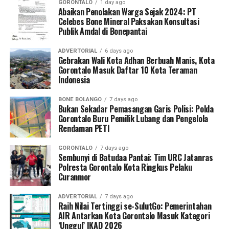
GORONTALO
1 day ago
kualitas rasa yang terjamin. Kondisi ini berbanding
Abaikan Penolakan Warga Sejak 2024: PT
Celebes Bone Mineral Paksakan Konsultasi
terbalik dengan beberapa temuan foto menu uji coba
Publik Amdal di Bonepantai
MBG di lapangan yang kerap dinilai terlalu minimalis
oleh publik.
ADVERTORIAL
6 days ago
Gebrakan Wali Kota Adhan Berbuah Manis, Kota
Gorontalo Masuk Daftar 10 Kota Teraman
Kritik bernada satire pun tak terbendung. Publik dibuat
Indonesia
keheranan mengapa pihak swasta bisa menekan biaya
produksi serendah mungkin dengan output hidangan
BONE BOLANGO
7 days ago
yang layak, sementara program raksasa dengan dana
Bukan Sekadar Pemasangan Garis Polisi: Polda
Gorontalo Buru Pemilik Lubang dan Pengelola
triliunan justru kerap kedapatan menyajikan menu yang
Rendaman PETI
mengundang tanda tanya.
GORONTALO
7 days ago
Salah satu komentar warganet yang memantik banyak
Sembunyi di Batudaa Pantai: Tim URC Jatanras
persetujuan bahkan secara blak-blakan menyentil pihak
Polresta Gorontalo Kota Ringkus Pelaku
Curanmor
penyelenggara.
ADVERTORIAL
7 days ago
“Menu Superindo Rp14.900 lebih enak dari MBG.
Raih Nilai Tertinggi se-SulutGo: Pemerintahan
Harusnya Superindo saja yang buka (katering) Makan
AIR Antarkan Kota Gorontalo Masuk Kategori
‘Unggul’ IKAD 2026
Bergizi Gratis,” tulis salah satu netizen yang