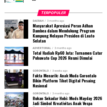
unggahannya viral melintasi berbagai platform media
sosial.
TERPOPULER
Melansir laporan dari media Hasanah dan pantauan
DAERAH
3 months ago
Masyarakat Apresiasi Peran Adhan
Harian Narasi, fenomena ini bukan sekadar ajang adu
Dambea dalam Mendukung Program
visual makanan, melainkan bentuk keresahan
Kampung Nelayan Presiden di Leato
masyarakat terhadap efektivitas anggaran negara. Lebih
Selatan
lanjut, informasi yang turut diviralkan oleh akun
agregator Lambe Turah dan Repelita memperlihatkan
ADVERTORIAL
3 months ago
Total Hadiah Rp60 Juta: Turnamen Catur
bahwa publik menaruh ekspektasi besar agar
Pohuwato Cup 2026 Resmi Dimulai
pemerintah segera mengevaluasi rantai pasok dan
standar dapur katering MBG.
GORONTALO
3 weeks ago
Fakta Menarik: Anak Muda Gorontalo
Netizen berharap, kehebohan komparasi ini bisa menjadi
Bikin Platform Tiket Digital Pesaing
tamparan sekaligus masukan konstruktif bagi Badan Gizi
Nasional
Nasional (BGN). Jika supermarket saja bisa menyajikan
hidangan berkualitas dengan budget yang sama,
GORONTALO
3 months ago
Bukan Sekadar Hobi: Mods Mayday 2026
seharusnya negara mampu memberikan nutrisi yang
Jadi Simbol Kreativitas Anak Vespa
jauh lebih optimal untuk anak-anak Indonesia.