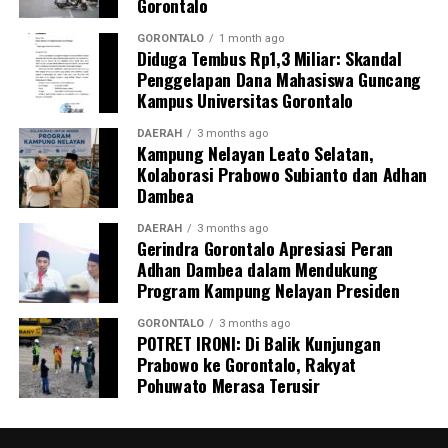
Gorontalo
GORONTALO
1 month ago
Diduga Tembus Rp1,3 Miliar: Skandal
Penggelapan Dana Mahasiswa Guncang
Kampus Universitas Gorontalo
DAERAH
3 months ago
Kampung Nelayan Leato Selatan,
Kolaborasi Prabowo Subianto dan Adhan
Dambea
DAERAH
3 months ago
Gerindra Gorontalo Apresiasi Peran
Adhan Dambea dalam Mendukung
Program Kampung Nelayan Presiden
GORONTALO
3 months ago
POTRET IRONI: Di Balik Kunjungan
Prabowo ke Gorontalo, Rakyat
Pohuwato Merasa Terusir