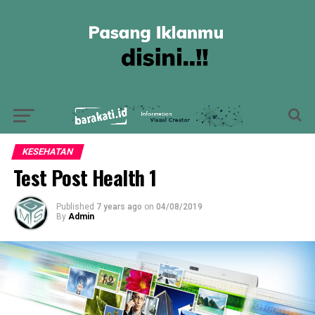
KESEHATAN
Test Post Health 1
Published
7 years ago
on
04/08/2019
By
Admin