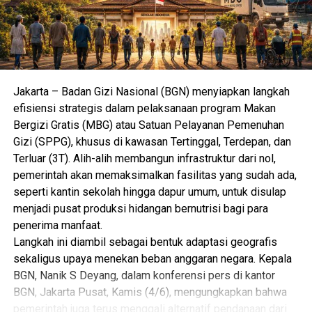
Jakarta – Badan Gizi Nasional (BGN) menyiapkan langkah
efisiensi strategis dalam pelaksanaan program Makan
Bergizi Gratis (MBG) atau Satuan Pelayanan Pemenuhan
Gizi (SPPG), khusus di kawasan Tertinggal, Terdepan, dan
Terluar (3T). Alih-alih membangun infrastruktur dari nol,
pemerintah akan memaksimalkan fasilitas yang sudah ada,
seperti kantin sekolah hingga dapur umum, untuk disulap
menjadi pusat produksi hidangan bernutrisi bagi para
penerima manfaat.
Langkah ini diambil sebagai bentuk adaptasi geografis
sekaligus upaya menekan beban anggaran negara. Kepala
BGN, Nanik S Deyang, dalam konferensi pers di kantor
BGN, Jakarta Pusat, Kamis (4/6), mengungkapkan bahwa
pemerintah juga terus menggali alternatif pendanaan dari