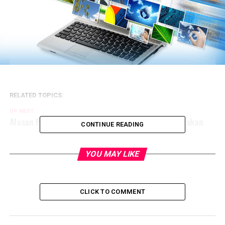
RELATED TOPICS:
UP NEXT
Alasan Perut Terus Merasa Lapar Meski Sudah Makan
CONTINUE READING
YOU MAY LIKE
CLICK TO COMMENT