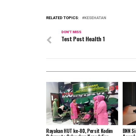
RELATED TOPICS:
KESEHATAN
DON'T MISS
Test Post Health 1
Rayakan HUT ke-80, Persit Kodim
BNN Si