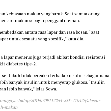
gan kebiasaan makan yang buruk. Saat semua orang
mencari makan sebagai pengganti teman.
mbedakan antara rasa lapar dan rasa bosan. “Saat
par untuk sesuatu yang spesifik,” kata dia.
a lapar menerus juga terjadi akibat kondisi resistensi
it diabetes tipe-2.
at sel tubuh tidak bereaksi terhadap insulin sebagaimana
ih banyak insulin untuk menyerap glukosa. “Insulin
n lebih banyak,” jelas Sowa.
com/gaya-hidup/20190709112254-255-410426/alasan-
dah-makan