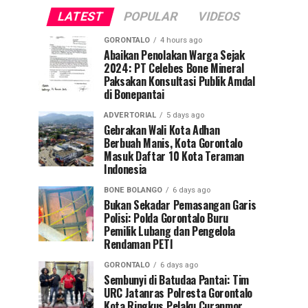
LATEST
POPULAR
VIDEOS
GORONTALO
4 hours ago
Abaikan Penolakan Warga Sejak
2024: PT Celebes Bone Mineral
Paksakan Konsultasi Publik Amdal
di Bonepantai
ADVERTORIAL
5 days ago
Gebrakan Wali Kota Adhan
Berbuah Manis, Kota Gorontalo
Masuk Daftar 10 Kota Teraman
Indonesia
BONE BOLANGO
6 days ago
Bukan Sekadar Pemasangan Garis
Polisi: Polda Gorontalo Buru
Pemilik Lubang dan Pengelola
Rendaman PETI
GORONTALO
6 days ago
Sembunyi di Batudaa Pantai: Tim
URC Jatanras Polresta Gorontalo
Kota Ringkus Pelaku Curanmor