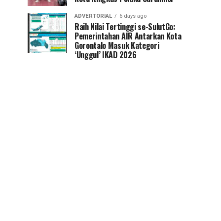
ADVERTORIAL
6 days ago
Raih Nilai Tertinggi se-SulutGo:
Pemerintahan AIR Antarkan Kota
Gorontalo Masuk Kategori
‘Unggul’ IKAD 2026