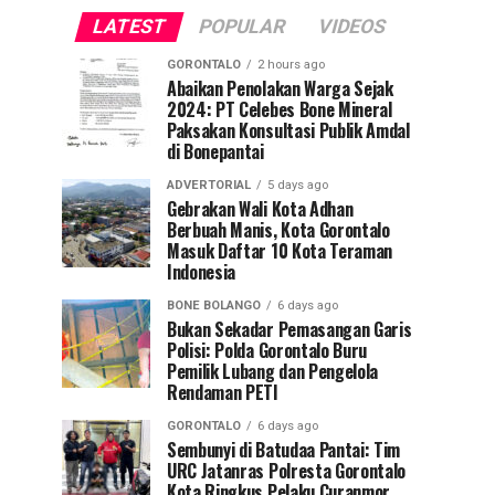
LATEST
POPULAR
VIDEOS
GORONTALO
2 hours ago
Abaikan Penolakan Warga Sejak
2024: PT Celebes Bone Mineral
Paksakan Konsultasi Publik Amdal
di Bonepantai
ADVERTORIAL
5 days ago
Gebrakan Wali Kota Adhan
Berbuah Manis, Kota Gorontalo
Masuk Daftar 10 Kota Teraman
Indonesia
BONE BOLANGO
6 days ago
Bukan Sekadar Pemasangan Garis
Polisi: Polda Gorontalo Buru
Pemilik Lubang dan Pengelola
Rendaman PETI
GORONTALO
6 days ago
Sembunyi di Batudaa Pantai: Tim
URC Jatanras Polresta Gorontalo
Kota Ringkus Pelaku Curanmor