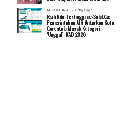
ADVERTORIAL
6 days ago
Raih Nilai Tertinggi se-SulutGo:
Pemerintahan AIR Antarkan Kota
Gorontalo Masuk Kategori
‘Unggul’ IKAD 2026