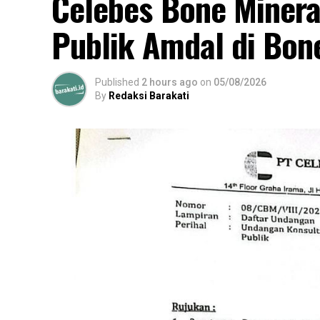
Celebes Bone Minera
Publik Amdal di Bon
Published
2 hours ago
on
05/08/2026
By
Redaksi Barakati