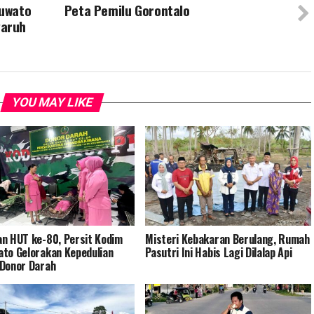
huwato
Peta Pemilu Gorontalo
garuh
YOU MAY LIKE
n HUT ke-80, Persit Kodim
Misteri Kebakaran Berulang, Rumah
to Gelorakan Kepedulian
Pasutri Ini Habis Lagi Dilalap Api
Donor Darah