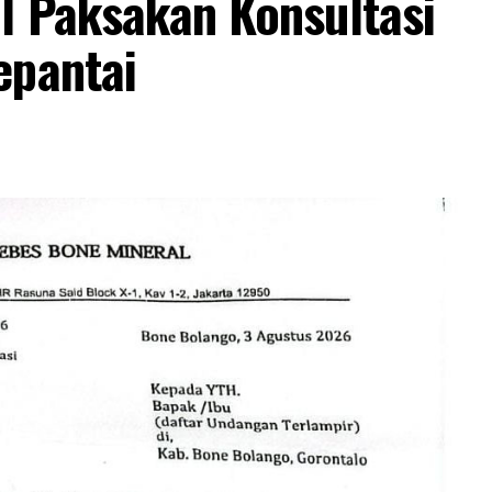
l Paksakan Konsultasi
epantai