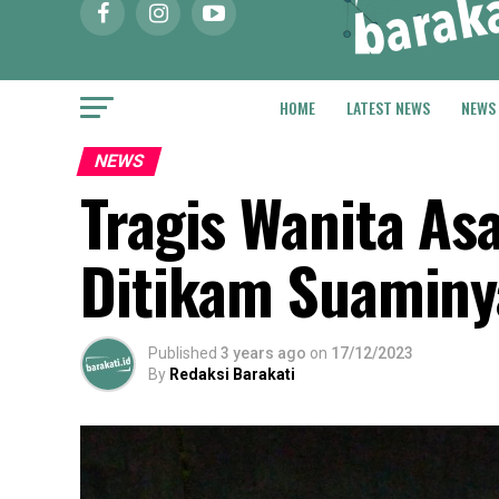
HOME
LATEST NEWS
NEWS
NEWS
Tragis Wanita As
Ditikam Suaminy
Published
3 years ago
on
17/12/2023
By
Redaksi Barakati