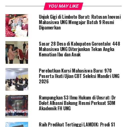
SNMPTN 2022 khususnya yang diterima masuk ke UNG.
YOU MAY LIKE
Keberhasilan lulus dan diterima masuk ke UNG
Unjuk Gigi di Limboto Barat: Ratusan Inovasi
merupakan kesempatan besar yang harus dimanfaatkan
Mahasiswa UNG Mengajar Batch 9 Resmi
dengan sebaik-baiknya, terlebih saingan yang mendaftar
Dipamerkan
masuk UNG pada SNMPTN tujuh ribuan pendaftar.
Sasar 28 Desa di Kabupaten Gorontalo: 448
“Tahun ini peminat masuk UNG mencapai 7.232
Mahasiswa UNG Diterjunkan Tekan Angka
pendaftar baik itu untuk pendaftaran pilihan pertama
Kematian Ibu dan Anak
maupun kedua jalur SNMPTN. Dari keseluruhan
pendaftar tersebut hanya 1.658 yang dinyatakan lulus
Perebutkan Kursi Mahasiswa Baru: 970
dan memenuhi standar penilaian oleh LTMPT untuk
Peserta Ikuti Ujian CBT Seleksi Mandiri UNG
masuk ke UNG,” ungkap Rektor.
2026
Bagi pendaftar yang dinyatakan lulus masuk UNG,
Rampungkan S3 Ilmu Hukum di Unsrat: Dr
Rektor meminta untuk dapat segera mengikuti tahapan
Dolot Alhasni Bakung Resmi Perkuat SDM
pendaftaran ulang sebagai persyaratan untuk masuk
Akademik FH UNG
sebagai mahasiswa baru UNG tahun 2022. Dalam
tahapan pendaftaran ulang tersebut, peserta diwajibkan
Raih Predikat Tertinggi LAMDIK: Prodi S1
melengkapi biodata dengan mengunggah sejumlah