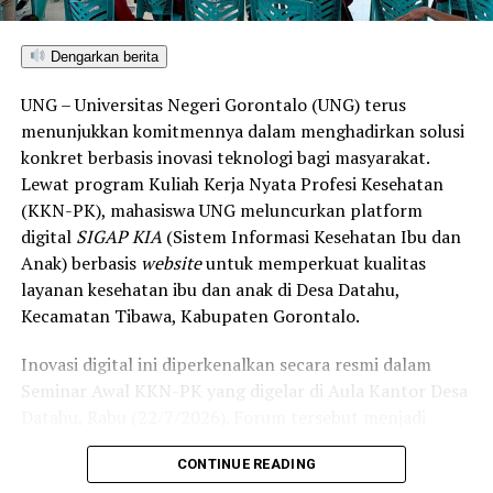
“Literasi kesehatan warga adalah fondasi utama dalam
memutus rantai penularan TBC. Kami berupaya
menyampaikan edukasi yang persuasif dan mudah
Dengarkan berita
dipahami agar warga tidak ragu melakukan pemeriksaan
UNG – Universitas Negeri Gorontalo (UNG) terus
apabila mengalami gejala batuk berkepanjangan,”
menunjukkan komitmennya dalam menghadirkan solusi
terang Taufik.
konkret berbasis inovasi teknologi bagi masyarakat.
Lewat program Kuliah Kerja Nyata Profesi Kesehatan
Selain skrining TBC, mahasiswa turut mendampingi
(KKN-PK), mahasiswa UNG meluncurkan platform
nakes Puskesmas Talaga Jaya dalam memberikan
digital
SIGAP KIA
(Sistem Informasi Kesehatan Ibu dan
pelayanan Cek Kesehatan Gratis (CKG), meliputi
Anak) berbasis
website
untuk memperkuat kualitas
pengukuran tekanan darah, cek kadar gula darah, dan
layanan kesehatan ibu dan anak di Desa Datahu,
penapisan faktor risiko penyakit tidak menular (PTM)
Kecamatan Tibawa, Kabupaten Gorontalo.
sebagai upaya promotif-preventif.
Inovasi digital ini diperkenalkan secara resmi dalam
Perwakilan DPL KKN-PK, Dr. dr. Vivien Novarina A.
Seminar Awal KKN-PK yang digelar di Aula Kantor Desa
Kasim, M.Kes., menegaskan bahwa keterlibatan
Datahu, Rabu (22/7/2026). Forum tersebut menjadi
mahasiswa merupakan bentuk perwujudan Tri Dharma
sarana penting bagi mahasiswa dalam memaparkan
Perguruan Tinggi dalam mengawal transformasi
CONTINUE READING
pemetaan data awal kesehatan masyarakat, sekaligus
layanan kesehatan primer.