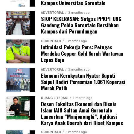
Kampus Universitas Gorontalo
“Penyelamatan jiwa ibu hamil saat bencana tidak bisa
ADVERTORIAL
3 months ago
STOP KEKERASAN: Satgas PPKPT UNG
hanya bergantung pada fasilitas kesehatan formal.
Gandeng Polda Gorontalo Bersihkan
Harus ada sistem kesiapsiagaan berbasis masyarakat
Kampus dari Perundungan
yang solid. Kehadiran buku panduan ini memperjelas
alur koordinasi penanganan darurat di lapangan,” ujar
GORONTALO
3 months ago
Intimidasi Pekerja Pers: Petugas
DPL KKN.
Merdeka Copper Gold Suruh Wartawan
Lepas Baju
Pelatihan berlangsung interaktif lewat simulasi
penanganan awal, diskusi kasus, hingga penyamaan
ADVERTORIAL
3 months ago
Ekonomi Kerakyatan Nyata: Bupati
persepsi peran keluarga dalam pengawasan masa
Saipul Hadiri Peresmian 1.061 Koperasi
kehamilan.
Merah Putih
Inisiatif
BUMIL TANGGUH
menjadi wujud nyata
RUANG LITERASI
1 month ago
komitmen KKN Profesi Kesehatan UNG 2026 dalam
Dosen Fakultas Ekonomi dan Bisnis
Islam IAIN Sultan Amai Gorontalo
mengoptimalkan pengawasan kehamilan risiko tinggi.
Luncurkan “Manjonongki”, Aplikasi
Melalui sinergi mahasiswa, kader, dan pemerintah desa,
Karya Anak Daerah dari Riset Kampus
UNG berharap terbangun sistem mitigasi kebencanan
maternal yang tanggap, terintegrasi, dan berkelanjutan.
GORONTALO
3 months ago