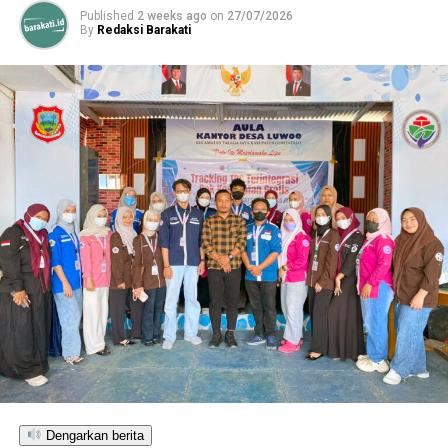
Published
2 weeks ago
on
27/07/2026
By
Redaksi Barakati
Dengarkan berita