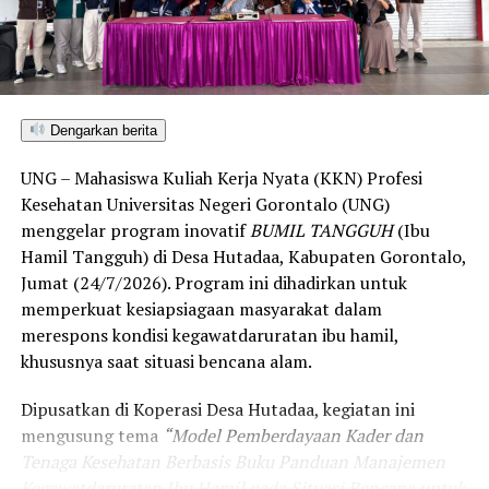
terdeteksi lebih cepat dan langsung mendapat
intervensi medis,” paparnya.
Guna menjaga keberlanjutan program pasca-KKN,
mahasiswa UNG juga memberikan pembekalan dan
Dengarkan berita
pelatihan teknis bagi para kader kesehatan desa dalam
UNG – Mahasiswa Kuliah Kerja Nyata (KKN) Profesi
mengoperasikan sistem informasi tersebut.
Kesehatan Universitas Negeri Gorontalo (UNG)
Selain inovasi digital, tim KKN-PK UNG turut
menggelar program inovatif
BUMIL TANGGUH
(Ibu
menggalakkan serangkaian kegiatan promotif dan
Hamil Tangguh) di Desa Hutadaa, Kabupaten Gorontalo,
preventif. Program tersebut mencakup aksi kerja bakti
Jumat (24/7/2026). Program ini dihadirkan untuk
lingkungan, edukasi pemilahan sampah, sosialisasi
memperkuat kesiapsiagaan masyarakat dalam
bahaya HIV/AIDS dan Infeksi Menular Seksual (IMS),
merespons kondisi kegawatdaruratan ibu hamil,
pelaksanaan senam hipertensi, Pemeriksaan Kesehatan
khususnya saat situasi bencana alam.
Gratis (PKG), hingga sosialisasi Program Pengelolaan
Dipusatkan di Koperasi Desa Hutadaa, kegiatan ini
Penyakit Kronis (Prolanis) untuk menekan angka
mengusung tema
“Model Pemberdayaan Kader dan
hipertensi dan diabetes melitus.
Tenaga Kesehatan Berbasis Buku Panduan Manajemen
Pemerintah Desa Datahu memberikan apresiasi penuh
Kegawatdaruratan Ibu Hamil pada Situasi Bencana untuk