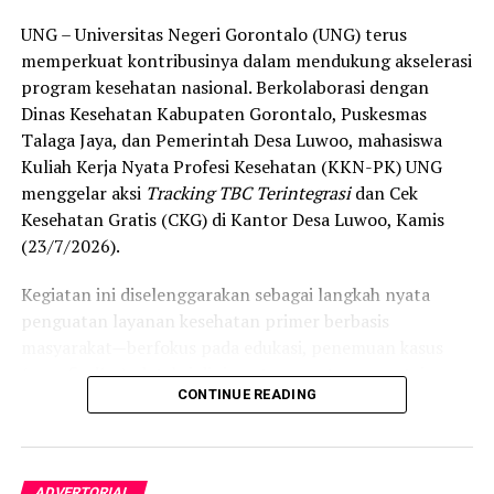
UNG – Universitas Negeri Gorontalo (UNG) terus
memperkuat kontribusinya dalam mendukung akselerasi
program kesehatan nasional. Berkolaborasi dengan
Dinas Kesehatan Kabupaten Gorontalo, Puskesmas
Talaga Jaya, dan Pemerintah Desa Luwoo, mahasiswa
Kuliah Kerja Nyata Profesi Kesehatan (KKN-PK) UNG
menggelar aksi
Tracking TBC Terintegrasi
dan Cek
Kesehatan Gratis (CKG) di Kantor Desa Luwoo, Kamis
(23/7/2026).
Kegiatan ini diselenggarakan sebagai langkah nyata
penguatan layanan kesehatan primer berbasis
masyarakat—berfokus pada edukasi, penemuan kasus
(
case finding
), deteksi dini, serta pemutusan rantai
CONTINUE READING
penularan tuberkulosis (TBC) yang masih menjadi salah
satu tantangan kesehatan terbesar di Indonesia.
Pelaksanaan program ini didampingi secara langsung
ADVERTORIAL