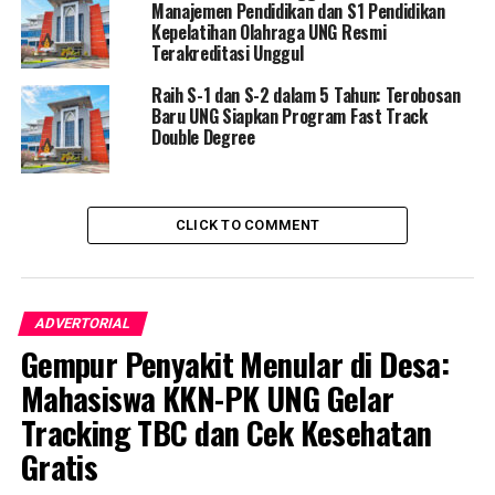
Manajemen Pendidikan dan S1 Pendidikan
dokumen melalui laman www.siat.ung.ac.id atau
Kepelatihan Olahraga UNG Resmi
www.pmb.ung.ac.id.
Terakreditasi Unggul
Raih S-1 dan S-2 dalam 5 Tahun: Terobosan
“Tahapan pendaftaran ulang dimulai sejak tanggal 4
Baru UNG Siapkan Program Fast Track
sampai dengan tanggal 6 April 2022. Untuk segera
Double Degree
lengkapi dokumen persyaratan dan melakukan
pendaftaran kembali sebelum batas waktu ditentukan,”
pungkasnya.
CLICK TO COMMENT
RELATED TOPICS:
CALON MAHASISWA BARU
REKTOR UNG
SNMPTN UNG
UNIVERSITAS NEGERI GORONTALO
ADVERTORIAL
UP NEXT
Gempur Penyakit Menular di Desa:
Sekda Gorut Pimpin Operasi Pasar di Moluo
Mahasiswa KKN-PK UNG Gelar
DON'T MISS
Tracking TBC dan Cek Kesehatan
MTQ X Tingkat Kabupaten Pohuwato Resmi Dimulai
Gratis