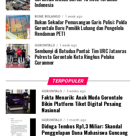
Indonesia
memastikan kader di Desa Hutadaa memiliki
kesiapsiagaan tinggi dalam mengenali
BONE BOLANGO
1 week ago
kegawatdaruratan kehamilan, terutama di tengah situasi
Bukan Sekadar Pemasangan Garis Polisi: Polda
krisis bencana, serta mampu berkoordinasi secara efektif
Gorontalo Buru Pemilik Lubang dan Pengelola
Rendaman PETI
dengan tenaga kesehatan,” jelasnya.
GORONTALO
1 week ago
Selain sesi edukasi teknis, mahasiswa UNG turut
Sembunyi di Batudaa Pantai: Tim URC Jatanras
meluncurkan
Buku Panduan Manajemen
Polresta Gorontalo Kota Ringkus Pelaku
Curanmor
Kegawatdaruratan Ibu Hamil pada Situasi Bencana
. Buku
petunjuk praktis ini berfungsi sebagai pedoman standar
bagi kader dalam melakukan deteksi dini,
TERPOPULER
pendampingan, hingga skenario evakuasi ibu hamil
berisiko tinggi.
GORONTALO
3 weeks ago
Fakta Menarik: Anak Muda Gorontalo
Bikin Platform Tiket Digital Pesaing
Dosen Pembimbing Lapangan (DPL) KKN Profesi
Nasional
Kesehatan UNG menegaskan bahwa pemberdayaan
kader berbasis komunitas merupakan instrumen krusial
GORONTALO
1 month ago
Diduga Tembus Rp1,3 Miliar: Skandal
dalam mempercepat penurunan Angka Kematian Ibu
Penggelapan Dana Mahasiswa Guncang
(AKI) dan Angka Kematian Anak (AKA).