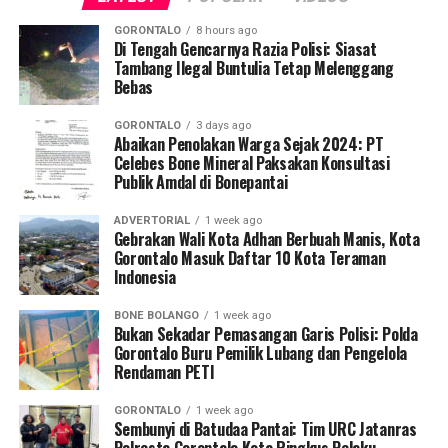
kehamilan, memberikan pertolongan pertama maternal,
GORONTALO
8 hours ago
serta mengoordinasikan mekanisme rujukan cepat (
Di Tengah Gencarnya Razia Polisi: Siasat
fast-
Tambang Ilegal Buntulia Tetap Melenggang
track referral
).
Bebas
Koordinator Desa KKN Profesi Kesehatan UNG Desa
GORONTALO
3 days ago
Hutadaa menekankan pentingnya posisi strategis kader
Abaikan Penolakan Warga Sejak 2024: PT
Celebes Bone Mineral Paksakan Konsultasi
yang bersinggungan langsung dengan masyarakat
Publik Amdal di Bonepantai
harian.
ADVERTORIAL
1 week ago
“Kader adalah pihak terdekat dengan ibu hamil dan
Gebrakan Wali Kota Adhan Berbuah Manis, Kota
keluarganya. Melalui program ini, kami ingin
Gorontalo Masuk Daftar 10 Kota Teraman
Indonesia
memastikan kader di Desa Hutadaa memiliki
kesiapsiagaan tinggi dalam mengenali
BONE BOLANGO
1 week ago
kegawatdaruratan kehamilan, terutama di tengah situasi
Bukan Sekadar Pemasangan Garis Polisi: Polda
krisis bencana, serta mampu berkoordinasi secara efektif
Gorontalo Buru Pemilik Lubang dan Pengelola
Rendaman PETI
dengan tenaga kesehatan,” jelasnya.
GORONTALO
1 week ago
Selain sesi edukasi teknis, mahasiswa UNG turut
Sembunyi di Batudaa Pantai: Tim URC Jatanras
meluncurkan
Buku Panduan Manajemen
Polresta Gorontalo Kota Ringkus Pelaku