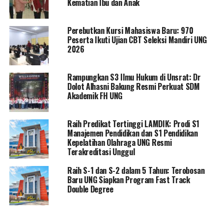
Kematian Ibu dan Anak
Langkah ini menegaskan komitmen untuk
Perebutkan Kursi Mahasiswa Baru: 970
mengintegrasikan ilmu dan pengetahuan dari FMIPA
Peserta Ikuti Ujian CBT Seleksi Mandiri UNG
dalam mendukung keberlanjutan lingkungan dan
2026
pembangunan lokal.
Rampungkan S3 Ilmu Hukum di Unsrat: Dr
Dolot Alhasni Bakung Resmi Perkuat SDM
RELATED TOPICS:
BOALEMO
DEKAN FMIPA
MIPA UNG
Akademik FH UNG
UNIVERSITAS NEGERI GORONTALO
UP NEXT
Raih Predikat Tertinggi LAMDIK: Prodi S1
Akhirnya Bahasa Indonesia Menjadi Bahasa Dunia
Manajemen Pendidikan dan S1 Pendidikan
Kepelatihan Olahraga UNG Resmi
DON'T MISS
Terakreditasi Unggul
Bupati Pohuwato Hadiri Peresmian Agrowisata Buah
Tirta Rahayu di Desa Ogorandu
Raih S-1 dan S-2 dalam 5 Tahun: Terobosan
Baru UNG Siapkan Program Fast Track
Double Degree