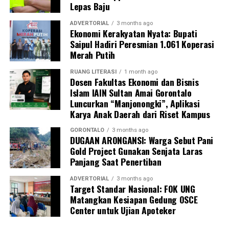
Lepas Baju
Pelatihan berlangsung interaktif lewat simulasi
penanganan awal, diskusi kasus, hingga penyamaan
ADVERTORIAL
3 months ago
Ekonomi Kerakyatan Nyata: Bupati
persepsi peran keluarga dalam pengawasan masa
Saipul Hadiri Peresmian 1.061 Koperasi
kehamilan.
Merah Putih
Inisiatif
BUMIL TANGGUH
menjadi wujud nyata
RUANG LITERASI
1 month ago
komitmen KKN Profesi Kesehatan UNG 2026 dalam
Dosen Fakultas Ekonomi dan Bisnis
Islam IAIN Sultan Amai Gorontalo
mengoptimalkan pengawasan kehamilan risiko tinggi.
Luncurkan “Manjonongki”, Aplikasi
Melalui sinergi mahasiswa, kader, dan pemerintah desa,
Karya Anak Daerah dari Riset Kampus
UNG berharap terbangun sistem mitigasi kebencanan
maternal yang tanggap, terintegrasi, dan berkelanjutan.
GORONTALO
3 months ago
DUGAAN ARONGANSI: Warga Sebut Pani
Gold Project Gunakan Senjata Laras
Panjang Saat Penertiban
ADVERTORIAL
3 months ago
Target Standar Nasional: FOK UNG
Matangkan Kesiapan Gedung OSCE
Center untuk Ujian Apoteker