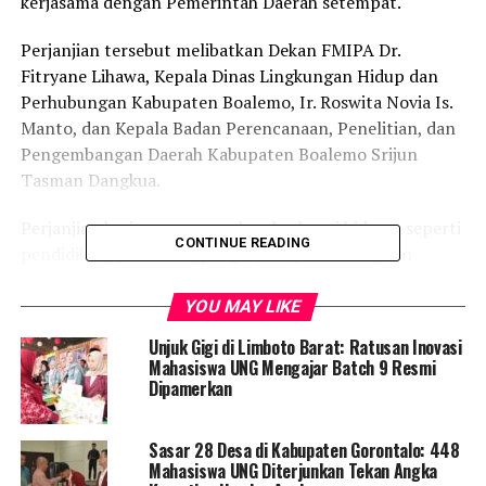
kerjasama dengan Pemerintah Daerah setempat.
Perjanjian tersebut melibatkan Dekan FMIPA Dr.
Fitryane Lihawa, Kepala Dinas Lingkungan Hidup dan
Perhubungan Kabupaten Boalemo, Ir. Roswita Novia Is.
Manto, dan Kepala Badan Perencanaan, Penelitian, dan
Pengembangan Daerah Kabupaten Boalemo Srijun
Tasman Dangkua.
Perjanjian kerjasama mencakup berbagai bidang, seperti
CONTINUE READING
pendidikan, pelatihan, pengkajian, penelitian, dan
pengabdian kepada masyarakat. Tujuannya adalah
memberikan dampak positif melalui solusi inovatif
YOU MAY LIKE
untuk mendukung kemajuan daerah.
Unjuk Gigi di Limboto Barat: Ratusan Inovasi
Mahasiswa UNG Mengajar Batch 9 Resmi
Salah satu aspek penting dari perjanjian ini adalah
Dipamerkan
implementasi kerjasama antara program studi
pendidikan geografi dan program studi ilmu lingkungan
Sasar 28 Desa di Kabupaten Gorontalo: 448
dengan Dinas Lingkungan Hidup dan Perhubungan
Mahasiswa UNG Diterjunkan Tekan Angka
Kabupaten Boalemo.