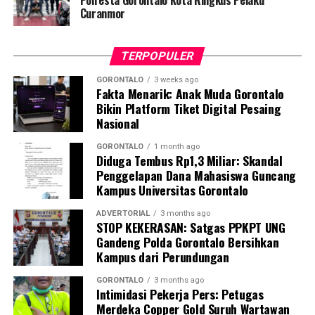
Curanmor
Kegawatdaruratan Ibu Hamil pada Situasi Bencana
. Buku
petunjuk praktis ini berfungsi sebagai pedoman standar
bagi kader dalam melakukan deteksi dini,
TERPOPULER
pendampingan, hingga skenario evakuasi ibu hamil
berisiko tinggi.
GORONTALO
3 weeks ago
Fakta Menarik: Anak Muda Gorontalo
Bikin Platform Tiket Digital Pesaing
Dosen Pembimbing Lapangan (DPL) KKN Profesi
Nasional
Kesehatan UNG menegaskan bahwa pemberdayaan
kader berbasis komunitas merupakan instrumen krusial
GORONTALO
1 month ago
Diduga Tembus Rp1,3 Miliar: Skandal
dalam mempercepat penurunan Angka Kematian Ibu
Penggelapan Dana Mahasiswa Guncang
(AKI) dan Angka Kematian Anak (AKA).
Kampus Universitas Gorontalo
“Penyelamatan jiwa ibu hamil saat bencana tidak bisa
ADVERTORIAL
3 months ago
STOP KEKERASAN: Satgas PPKPT UNG
hanya bergantung pada fasilitas kesehatan formal.
Gandeng Polda Gorontalo Bersihkan
Harus ada sistem kesiapsiagaan berbasis masyarakat
Kampus dari Perundungan
yang solid. Kehadiran buku panduan ini memperjelas
alur koordinasi penanganan darurat di lapangan,” ujar
GORONTALO
3 months ago
Intimidasi Pekerja Pers: Petugas
DPL KKN.
Merdeka Copper Gold Suruh Wartawan