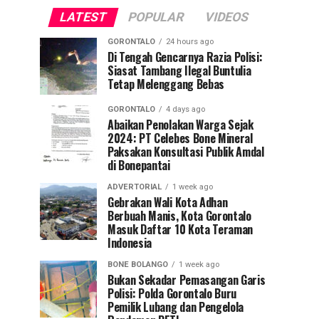
LATEST
POPULAR
VIDEOS
GORONTALO
24 hours ago
Di Tengah Gencarnya Razia Polisi:
Siasat Tambang Ilegal Buntulia
Tetap Melenggang Bebas
GORONTALO
4 days ago
Abaikan Penolakan Warga Sejak
2024: PT Celebes Bone Mineral
Paksakan Konsultasi Publik Amdal
di Bonepantai
ADVERTORIAL
1 week ago
Gebrakan Wali Kota Adhan
Berbuah Manis, Kota Gorontalo
Masuk Daftar 10 Kota Teraman
Indonesia
BONE BOLANGO
1 week ago
Bukan Sekadar Pemasangan Garis
Polisi: Polda Gorontalo Buru
Pemilik Lubang dan Pengelola