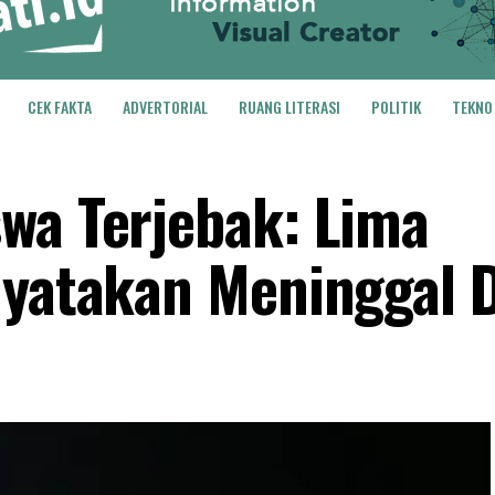
CEK FAKTA
ADVERTORIAL
RUANG LITERASI
POLITIK
TEKNO
wa Terjebak: Lima
nyatakan Meninggal 