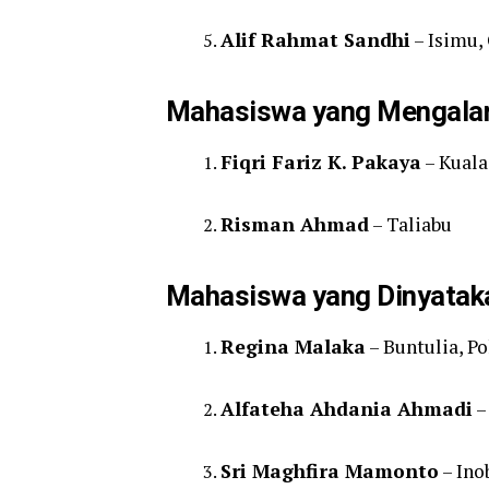
Alif Rahmat Sandhi
– Isimu,
Mahasiswa yang Mengalam
Fiqri Fariz K. Pakaya
– Kuala
Risman Ahmad
– Taliabu
Mahasiswa yang Dinyataka
Regina Malaka
– Buntulia, P
Alfateha Ahdania Ahmadi
–
Sri Maghfira Mamonto
– Ino