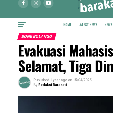
HOME
LATEST NEWS
NEWS
BONE BOLANGO
Evakuasi Mahasis
Selamat, Tiga Di
Published
1 year ago
on
15/04/2025
By
Redaksi Barakati