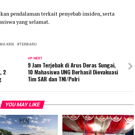
an pendalaman terkait penyebab insiden, serta
siswa yang selamat.
WA KKN
TERBARU
UP NEXT
9 Jam Terjebak di Arus Deras Sungai,
, 2
10 Mahasiswa UNG Berhasil Dievakuasi
g
Tim SAR dan TNI/Polri
YOU MAY LIKE