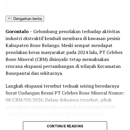
aktif,” tutur Rahmat.
Dengarkan berita
Selain itu, ia mendesak agar pemerintah melakukan
Gorontalo
– Gelombang penolakan terhadap aktivitas
penghentian sementara terhadap perusahaan
industri ekstraktif kembali membara di kawasan pesisir
pertambangan yang dinilai tidak ramah lingkungan
Kabupaten Bone Bolango. Meski sempat mendapat
serta mengaudit perizinan dan dokumen Analisis
penolakan keras masyarakat pada 2024 lalu, PT Celebes
Mengenai Dampak Lingkungan (AMDAL) mereka.
Bone Mineral (CBM) disinyalir tetap memaksakan
rencana ekspansi pertambangan di wilayah Kecamatan
“Setiap perusahaan yang
Bonepantai dan sekitarnya.
terbukti menyalahi AMDAL
harus segera dihentikan
Langkah ekspansi tersebut terkuak seiring beredarnya
Surat Undangan Resmi PT Celebes Bone Mineral Nomor:
sementara dan diaudit
08/CBM/VII/2026. Dalam dokumen tersebut, pihak
secara mendalam. Ini
perusahaan menjadwalkan agenda Konsultasi Publik
terkait Penyusunan Analisis Mengenai Dampak
bukan sekadar langkah
Lingkungan (Amdal) pada Kamis (6/8/2026) di
hukum, tapi upaya moral
CONTINUE READING
Kecamatan Bonepantai. Forum ini digelar sebagai