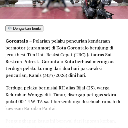
Peluang Emas! Investor Korea Selatan Jajaki Investasi
tanah kelahiran mereka.
Peternakan di Pohuwato
“Kami menolak keras kegiatan atau acara dalam bentuk
apa pun yang membahas isu pembukaan tambang oleh
Dengarkan berita
pihak perusahaan mana pun di wilayah Kecamatan
Bonepantai,” tegas Rahmat Husain.
Gorontalo
– Pelarian pelaku pencurian kendaraan
bermotor (curanmor) di Kota Gorontalo berujung di
Penolakan masif yang konsisten disuarakan warga
jeruji besi. Tim Unit Reaksi Cepat (URC) Jatanras Sat
pesisir ini berlandaskan kekhawatiran atas dampak
Reskrim Polresta Gorontalo Kota berhasil meringkus
kerusakan lingkungan. Kehadiran industri ekstraktif di
terduga pelaku kurang dari dua hari pasca-aksi
wilayah Bonepantai, Bulawa, dan Kabila Bone dinilai
pencurian, Kamis (30/7/2026) dini hari.
berpotensi merusak ekosistem pesisir serta perairan
Teluk Tomini, menghancurkan daerah resapan air, dan
Terduga pelaku berinisial RH alias Rijal (23), warga
mengancam ruang hidup nelayan serta petani lokal.
Kelurahan Wonggaditi Timur, disergap petugas sekira
pukul 00.14 WITA saat bersembunyi di sebuah rumah di
Rencana konsultasi publik PT CBM diprediksi bakal
kawasan Batudaa Pantai.
mendapat perlawanan ketat dari koalisi masyarakat sipil
dan warga lintas desa yang bersiap menghadang
Pengungkapan kasus ini berawal dari laporan korban,
masuknya aktivitas pertambangan demi memelihara
Mohamad Fajrin Patirani, seorang karyawan swasta asal