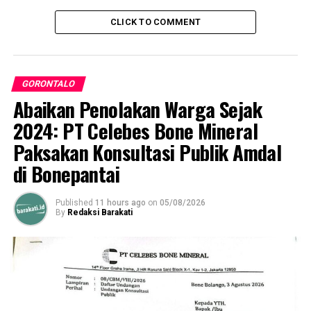
CLICK TO COMMENT
“Realitas di lapangan
memperlihatkan
ketimpangan. Masyarakat
GORONTALO
seolah terus disalahkan,
Abaikan Penolakan Warga Sejak
sedangkan perusahaan
2024: PT Celebes Bone Mineral
pertambangan seperti
Paksakan Konsultasi Publik Amdal
kebal hukum. Padahal,
di Bonepantai
dampak kerusakan
Published
11 hours ago
on
05/08/2026
lingkungan akibat aktivitas
By
Redaksi Barakati
industri jauh lebih besar,”
tegasnya.
Rahmat menyebut, langkah hukum yang ditempuh