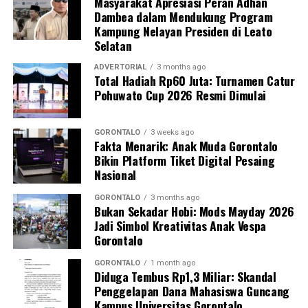
Masyarakat Apresiasi Peran Adhan
Dambea dalam Mendukung Program
Saat ini seluruh barang bukti beserta kedua terduga
Kampung Nelayan Presiden di Leato
pelaku telah digelandang ke Mapolres Pohuwato guna
Selatan
menjalani pemeriksaan intensif. Penyidik Satreskrim
masih melengkapi administrasi penyidikan (mindik) dan
ADVERTORIAL
3 months ago
Total Hadiah Rp60 Juta: Turnamen Catur
menginterogasi sejumlah saksi untuk membongkar
Pohuwato Cup 2026 Resmi Dimulai
jaringan penambangan ilegal tersebut secara
menyeluruh.
GORONTALO
3 weeks ago
Fakta Menarik: Anak Muda Gorontalo
“Kami mengapresiasi keberanian warga yang
Bikin Platform Tiket Digital Pesaing
melaporkan aktivitas ilegal ini. Partisipasi aktif
Nasional
masyarakat sangat krusial dalam menjaga kondusivitas
keamanan serta kelestarian ekosistem lingkungan di
GORONTALO
3 months ago
Bukan Sekadar Hobi: Mods Mayday 2026
Kabupaten Pohuwato,” tambah IPTU Renly.
Jadi Simbol Kreativitas Anak Vespa
Gorontalo
Polres Pohuwato mengimbau seluruh elemen
masyarakat agar tidak tergiur terlibat dalam aktivitas
GORONTALO
1 month ago
Diduga Tembus Rp1,3 Miliar: Skandal
pertambangan ilegal dan segera melapor ke pihak
Penggelapan Dana Mahasiswa Guncang
berwajib apabila menemukan indikasi kegiatan PETI di
Kampus Universitas Gorontalo