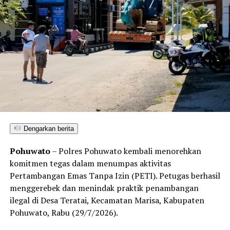
Menindaklanjuti laporan korban, Tim URC Jatanras
bergerak cepat melakukan penyelidikan hingga berhasil
mendeteksi keberadaan pelaku dan melakukan
penangkapan tanpa perlawanan. Saat ini pelaku beserta
barang bukti telah diamankan di Mako Polresta
Gorontalo Kota guna menjalani proses hukum lebih
lanjut.
Dengarkan berita
Pohuwato
– Polres Pohuwato kembali menorehkan
komitmen tegas dalam menumpas aktivitas
Pertambangan Emas Tanpa Izin (PETI). Petugas berhasil
menggerebek dan menindak praktik penambangan
ilegal di Desa Teratai, Kecamatan Marisa, Kabupaten
Pohuwato, Rabu (29/7/2026).