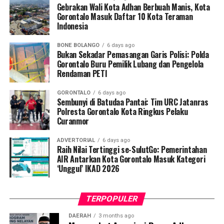
Gebrakan Wali Kota Adhan Berbuah Manis, Kota
Polisi turut mengamankan dua pria berinisial KR, yang
Gorontalo Masuk Daftar 10 Kota Teraman
Indonesia
bertindak sebagai operator ekskavator, serta FM, yang
diduga kuat berperan sebagai pemodal sekaligus pemilik
BONE BOLANGO
6 days ago
alat berat tersebut.
Bukan Sekadar Pemasangan Garis Polisi: Polda
Gorontalo Buru Pemilik Lubang dan Pengelola
Kapolres Pohuwato AKBP H. Busroni, S.I.K., M.H.
Rendaman PETI
melalui Kasat Reskrim IPTU Renly H. Turangan, S.H.
GORONTALO
6 days ago
menegaskan bahwa operasi penindakan ini merupakan
Sembunyi di Batudaa Pantai: Tim URC Jatanras
bukti nyata komitmen kepolisian dalam menegakkan
Polresta Gorontalo Kota Ringkus Pelaku
Curanmor
hukum tanpa pandang bulu terhadap segala bentuk
perusakan lingkungan.
ADVERTORIAL
6 days ago
Raih Nilai Tertinggi se-SulutGo: Pemerintahan
“Kami tidak akan mentoleransi aktivitas pertambangan
AIR Antarkan Kota Gorontalo Masuk Kategori
tanpa izin di wilayah Pohuwato. Siapa pun yang terbukti
‘Unggul’ IKAD 2026
melanggar hukum akan kami tindak tegas dan proses
sesuai ketentuan yang berlaku. Komitmen kami jelas,
TERPOPULER
penegakan hukum terhadap PETI dilakukan secara
berkelanjutan,” tegas IPTU Renly.
DAERAH
3 months ago