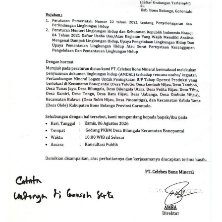
Pemuda Muhammadiyah bertujuan mendorong
pemerintah agar lebih bertanggung jawab, sekaligus
memastikan praktik penegakan hukum lingkungan
berjalan adil dan menyeluruh.
“Kami berharap upaya ini
menjadi titik balik agar
pemerintah hadir di tengah
masyarakat, berani
menegakkan hukum tanpa
pandang bulu, dan
melakukan audit
menyeluruh terhadap
setiap perusahaan
tambang yang masih