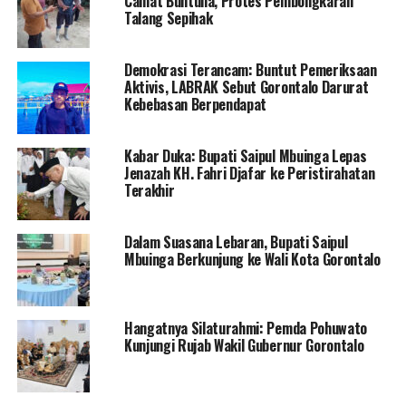
Camat Buntulia, Protes Pembongkaran
bahwa kerusakan
Talang Sepihak
lingkungan ini tidak terjadi
secara alamiah. Ada
Demokrasi Terancam: Buntut Pemeriksaan
Aktivis, LABRAK Sebut Gorontalo Darurat
kontribusi besar dari
Kebebasan Berpendapat
perusahaan tambang yang
beroperasi di wilayah ini.
Kabar Duka: Bupati Saipul Mbuinga Lepas
Jenazah KH. Fahri Djafar ke Peristirahatan
Sayangnya, hingga kini
Terakhir
pemerintah terkesan takut
untuk bertindak tegas di
Dalam Suasana Lebaran, Bupati Saipul
Mbuinga Berkunjung ke Wali Kota Gorontalo
lapangan,” ujar Rahmat.
Hangatnya Silaturahmi: Pemda Pohuwato
Ia juga mengkritik sikap pemerintah yang dinilai lebih
Kunjungi Rujab Wakil Gubernur Gorontalo
sering menyalahkan masyarakat atas kerusakan
lingkungan, sementara perusahaan pertambangan
justru terkesan dibiarkan tanpa penindakan serius.