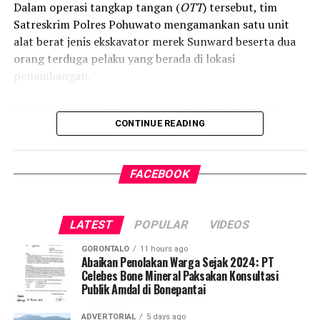
Dalam operasi tangkap tangan (
OTT
) tersebut, tim
Satreskrim Polres Pohuwato mengamankan satu unit
alat berat jenis ekskavator merek Sunward beserta dua
orang terduga pelaku yang berada di lokasi
penambangan.
Penggerebekan berawal dari aduan masyarakat yang
resah terhadap maraknya aktivitas PETI di wilayah
CONTINUE READING
tersebut. Menindaklanjuti laporan itu, Tim Satreskrim
Polres Pohuwato yang dipimpin langsung oleh Kasat
FACEBOOK
Reskrim IPTU Renly H. Turangan, S.H. bergerak cepat
menyisir lokasi dan mendapati ekskavator tengah
beroperasi menyedot material tambang secara ilegal.
LATEST
POPULAR
VIDEOS
Selain alat berat, petugas menyita sederet barang bukti
GORONTALO
11 hours ago
operasional tambang ilegal, di antaranya mesin alkon,
Abaikan Penolakan Warga Sejak 2024: PT
Celebes Bone Mineral Paksakan Konsultasi
karpet penyaring emas, pipa sambungan, selang
Publik Amdal di Bonepantai
gabang, linggis, ember berisi sampel material tanah,
serta dua unit radio komunikasi (
handy talky
/HT).
ADVERTORIAL
5 days ago