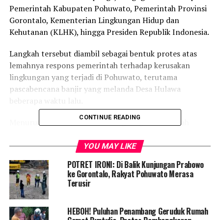
Pemerintah Kabupaten Pohuwato, Pemerintah Provinsi
Gorontalo, Kementerian Lingkungan Hidup dan
Kehutanan (KLHK), hingga Presiden Republik Indonesia.
Langkah tersebut diambil sebagai bentuk protes atas
lemahnya respons pemerintah terhadap kerusakan
lingkungan yang terjadi di Pohuwato, terutama
pascabencana banjir yang melanda Desa Hulawa
beberapa waktu lalu.
CONTINUE READING
Menurut Rahmat, kerusakan lingkungan di wilayah
tersebut tidak berdiri sendiri, melainkan diduga kuat
disebabkan oleh aktivitas perusahaan pertambangan
YOU MAY LIKE
yang beroperasi di sekitar kawasan terdampak. Ia
POTRET IRONI: Di Balik Kunjungan Prabowo
menilai, pemerintah gagal mengambil tindakan tegas
ke Gorontalo, Rakyat Pohuwato Merasa
terhadap pelaku yang merusak lingkungan.
Terusir
“Kami menduga kuat
HEBOH! Puluhan Penambang Geruduk Rumah