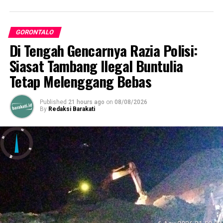
DON'T MISS
Setelah Resmi Dilantik, Fadel Minta 3 Hal ini ke Eduart
GORONTALO
Di Tengah Gencarnya Razia Polisi:
Siasat Tambang Ilegal Buntulia
Tetap Melenggang Bebas
Published
21 hours ago
on
08/08/2026
By
Redaksi Barakati