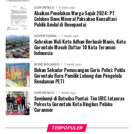
praktik PETI di wilayah Kabupaten Bone Bolango,” tegas
GORONTALO
4 days ago
Kombes Pol. Maruly Pardede.
Abaikan Penolakan Warga Sejak 2024: PT
Celebes Bone Mineral Paksakan Konsultasi
Publik Amdal di Bonepantai
Dari hasil penyisiran di Tempat Kejadian Perkara (TKP),
tim gabungan mengamankan sejumlah barang bukti
ADVERTORIAL
1 week ago
operasional, meliputi dua karung material batu galian,
Gebrakan Wali Kota Adhan Berbuah Manis, Kota
dua buah pipa karbon, tiga mata bor
jet hammer
, serta
Gorontalo Masuk Daftar 10 Kota Teraman
Indonesia
satu buah mangkuk plastik warna biru.
BONE BOLANGO
1 week ago
Selain menyegel lubang tambang dan mengamankan
Bukan Sekadar Pemasangan Garis Polisi: Polda
barang bukti material serta alat pengolahan, petugas
Gorontalo Buru Pemilik Lubang dan Pengelola
Rendaman PETI
turut menempelkan surat imbauan tertulis di sekitar
area penambangan agar tidak ada lagi aktivitas ilegal
GORONTALO
1 week ago
yang berlangsung.
Sembunyi di Batudaa Pantai: Tim URC Jatanras
Polresta Gorontalo Kota Ringkus Pelaku
Kendati saat tim tiba di lokasi tidak ditemukan adanya
Curanmor
aktivitas penambangan yang tengah berjalan, seluruh
rangkaian kegiatan penyelidikan berlangsung aman,
TERPOPULER
kondusif, dan tanpa hambatan.