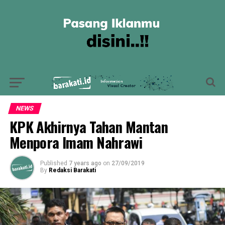
NEWS
KPK Akhirnya Tahan Mantan
Menpora Imam Nahrawi
Published
7 years ago
on
27/09/2019
By
Redaksi Barakati