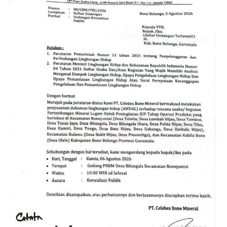
area tersebut terpasang papan bertuliskan
“Tidak
Menerima Tamu”
. Tulisan itu memicu spekulasi bahwa
operasional di dalam kawasan disengaja tertutup dari
jangkauan dan pengawasan pihak luar.
Fenomena ini menyisakan persoalan serius bagi aparat
penegak hukum (APH). Publik mempertanyakan alasan
di balik melenggangnya aktivitas PETI di Jahiya–Hulawa.
Muncul dugaan apakah lokasi tersebut memang belum
terjangkau operasi, atau terdapat faktor lain yang
membuat kegiatan ilegal itu seolah kebal hukum.
Kondisi ini menjadi tantangan besar bagi kepolisian
untuk membongkar aktor intelektual maupun pihak-
pihak di balik layar, termasuk menelisik potensi adanya
oknum yang memberikan perlindungan (
back-up
) atas
praktik penambangan liar tersebut.
Selain melanggar regulasi perundang-undangan,
aktivitas PETI secara masif dampaknya langsung