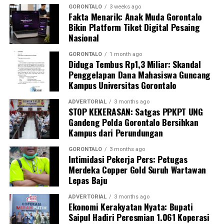
GORONTALO
3 weeks ago
Fakta Menarik: Anak Muda Gorontalo
Kombes Pol. Maruly menegaskan, Polda Gorontalo tidak
Bikin Platform Tiket Digital Pesaing
akan berhenti pada tindakan penyegelan semata.
Nasional
Pihaknya kini tengah melakukan penelusuran mendalam
terhadap pihak-pihak yang terafiliasi dengan aktivitas
GORONTALO
1 month ago
Diduga Tembus Rp1,3 Miliar: Skandal
tambang ilegal tersebut.
Penggelapan Dana Mahasiswa Guncang
Kampus Universitas Gorontalo
“Sebagai tindak lanjut, Ditreskrimsus Polda Gorontalo
akan menelusuri seluruh pihak yang terlibat, mulai dari
ADVERTORIAL
3 months ago
pemilik lubang tambang, para pekerja di lapangan,
STOP KEKERASAN: Satgas PPKPT UNG
Gandeng Polda Gorontalo Bersihkan
hingga pengelola tempat rendaman material,” pungkas
Kampus dari Perundungan
Maruly.
GORONTALO
3 months ago
Intimidasi Pekerja Pers: Petugas
Merdeka Copper Gold Suruh Wartawan
Lepas Baju
ADVERTORIAL
3 months ago
Ekonomi Kerakyatan Nyata: Bupati
Saipul Hadiri Peresmian 1.061 Koperasi