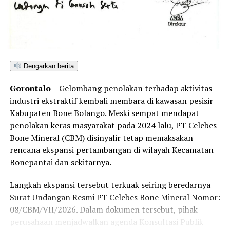
mengancam kelestarian lingkungan, memicu
sedimentasi sungai, serta meningkatkan risiko bencana
ekologis bagi masyarakat sekitar.
Penegakan hukum yang adil, transparan, dan tanpa
Dengarkan berita
pandang bulu menjadi kunci utama untuk menepis
anggapan publik mengenai adanya tebang pilih dalam
Gorontalo
– Gelombang penolakan terhadap aktivitas
penindakan tambang ilegal di Kabupaten Pohuwato.
industri ekstraktif kembali membara di kawasan pesisir
Kabupaten Bone Bolango. Meski sempat mendapat
Hingga berita ini diterbitkan, redaksi Barakati.id telah
penolakan keras masyarakat pada 2024 lalu, PT Celebes
berupaya melayangkan konfirmasi kepada pihak yang
Bone Mineral (CBM) disinyalir tetap memaksakan
diduga bertanggung jawab atas aktivitas tersebut,
rencana ekspansi pertambangan di wilayah Kecamatan
namun belum mendapatkan tanggapan. Sesuai kode etik
Bonepantai dan sekitarnya.
jurnalistik, ruang klarifikasi dan hak jawab tetap terbuka
untuk memelihara keberimbangan berita.
Langkah ekspansi tersebut terkuak seiring beredarnya
Surat Undangan Resmi PT Celebes Bone Mineral Nomor:
08/CBM/VII/2026. Dalam dokumen tersebut, pihak
perusahaan menjadwalkan agenda Konsultasi Publik