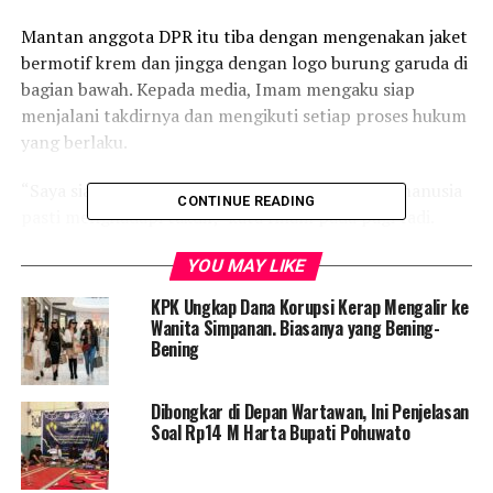
Mantan anggota DPR itu tiba dengan mengenakan jaket
bermotif krem dan jingga dengan logo burung garuda di
bagian bawah. Kepada media, Imam mengaku siap
menjalani takdirnya dan mengikuti setiap proses hukum
yang berlaku.
“Saya siap menghadapi takdir ini karena setiap manusia
CONTINUE READING
pasti menghadapi takdir,” kata Imam pada pagi tadi.
Takdir yang disebut Imam tadi akhirnya menjadi
YOU MAY LIKE
kenyataan. Ia dikalungkan rompi oranye dan kedua
KPK Ungkap Dana Korupsi Kerap Mengalir ke
tangannya diborgol.
Wanita Simpanan. Biasanya yang Bening-
Penyidik menduga kuat Imam menerima suap senilai
Bening
total Rp26,5 miliar. Suap itu diduga sudah diterima oleh
Imam sejak awal ia menjabat sebagai Menpora.
Dibongkar di Depan Wartawan, Ini Penjelasan
Soal Rp14 M Harta Bupati Pohuwato
Duit itu diterima oleh Imam sebagai commitment fee
atas pengurusan proposal hibah yang diajukan oleh