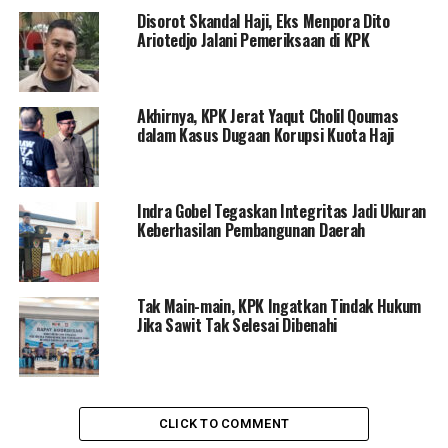
pihak KONI ke Kemenpora pada tahun anggaran 2018
Disorot Skandal Haji, Eks Menpora Dito
lalu. Duit itu diterima oleh Imam melalui asisten
Ariotedjo Jalani Pemeriksaan di KPK
pribadinya, Miftahul Ulum. Ia sudah ditahan lebih dulu
pada awal September.
Akhirnya, KPK Jerat Yaqut Cholil Qoumas
Imam ditahan selama 20 hari pertama di rutan Pomdam
dalam Kasus Dugaan Korupsi Kuota Haji
Jaya, Ia menjadi Menteri kedua di kabinet Jokowi yang
tersandung kasus rasuah. Sebelumnya, komisi antirasuah
juga menahan Idrus Marham lantaran terlibat dalam
Indra Gobel Tegaskan Integritas Jadi Ukuran
proyek pembangunan PLTU Riau-1.
Keberhasilan Pembangunan Daerah
Sumber :
IDN Times
Tak Main-main, KPK Ingatkan Tindak Hukum
Jika Sawit Tak Selesai Dibenahi
RELATED TOPICS:
IMAM NAHRAWI
KPK
MENPORA
TERBARU
UP NEXT
Buka Diklat Khusus Profesi Advokat Indonesia, Ini Pesan
Ketua DPD KAI Provinsi Gorontalo
CLICK TO COMMENT