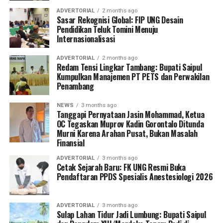
ADVERTORIAL
2 months ago
Sasar Rekognisi Global: FIP UNG Desain
Pendidikan Teluk Tomini Menuju
Internasionalisasi
ADVERTORIAL
2 months ago
Redam Tensi Lingkar Tambang: Bupati Saipul
Kumpulkan Manajemen PT PETS dan Perwakilan
Penambang
NEWS
3 months ago
Tanggapi Pernyataan Jasin Mohammad, Ketua
OC Tegaskan Muprov Kadin Gorontalo Ditunda
Murni Karena Arahan Pusat, Bukan Masalah
Finansial
ADVERTORIAL
3 months ago
Cetak Sejarah Baru: FK UNG Resmi Buka
Pendaftaran PPDS Spesialis Anestesiologi 2026
ADVERTORIAL
3 months ago
Sulap Lahan Tidur Jadi Lumbung: Bupati Saipul