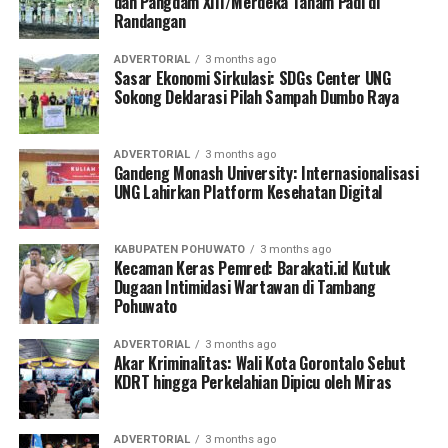
dan Pangdam XIII/Merdeka Tanam Padi di
Randangan
ADVERTORIAL
3 months ago
Sasar Ekonomi Sirkulasi: SDGs Center UNG
Sokong Deklarasi Pilah Sampah Dumbo Raya
ADVERTORIAL
3 months ago
Gandeng Monash University: Internasionalisasi
UNG Lahirkan Platform Kesehatan Digital
KABUPATEN POHUWATO
3 months ago
Kecaman Keras Pemred: Barakati.id Kutuk
Dugaan Intimidasi Wartawan di Tambang
Pohuwato
ADVERTORIAL
3 months ago
Akar Kriminalitas: Wali Kota Gorontalo Sebut
KDRT hingga Perkelahian Dipicu oleh Miras
ADVERTORIAL
3 months ago