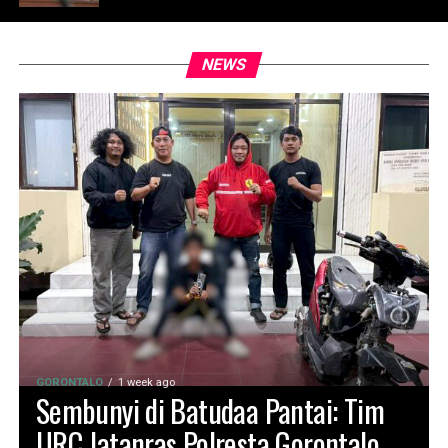
NEWS
GORONTALO
1 week ago
Sembunyi di Batudaa Pantai: Tim
URC Jatanras Polresta Gorontalo