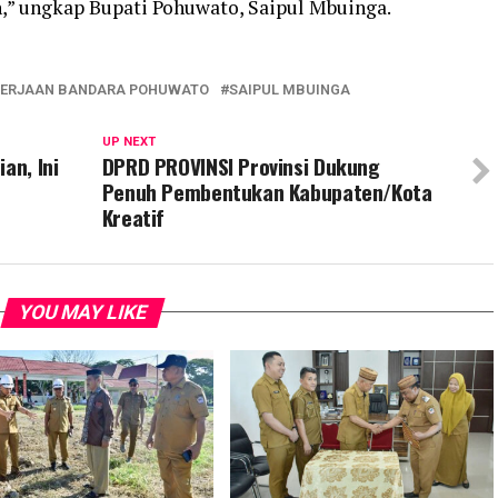
n,” ungkap Bupati Pohuwato, Saipul Mbuinga.
ERJAAN BANDARA POHUWATO
SAIPUL MBUINGA
UP NEXT
an, Ini
DPRD PROVINSI Provinsi Dukung
Penuh Pembentukan Kabupaten/Kota
Kreatif
YOU MAY LIKE