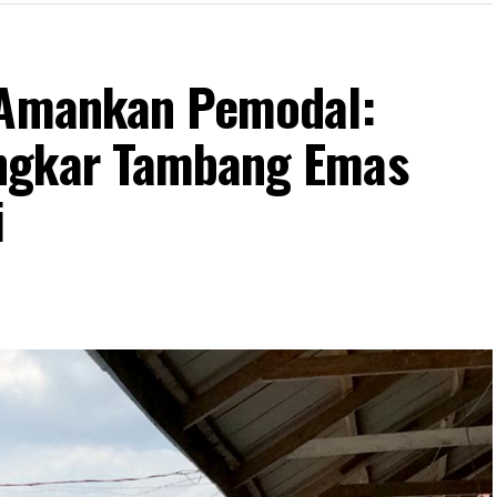
n Amankan Pemodal:
ngkar Tambang Emas
i