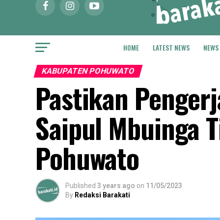
HOME
LATEST NEWS
NEWS
KABUPATEN POHUWATO
Pastikan Pengerj
Saipul Mbuinga T
Pohuwato
Published
3 years ago
on
11/05/2023
By
Redaksi Barakati