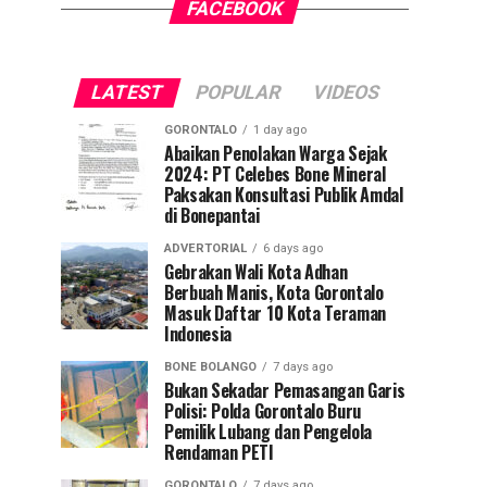
FACEBOOK
LATEST
POPULAR
VIDEOS
GORONTALO
1 day ago
Abaikan Penolakan Warga Sejak
2024: PT Celebes Bone Mineral
Paksakan Konsultasi Publik Amdal
di Bonepantai
ADVERTORIAL
6 days ago
Gebrakan Wali Kota Adhan
Berbuah Manis, Kota Gorontalo
Masuk Daftar 10 Kota Teraman
Indonesia
BONE BOLANGO
7 days ago
Bukan Sekadar Pemasangan Garis
Polisi: Polda Gorontalo Buru
Pemilik Lubang dan Pengelola
Rendaman PETI
GORONTALO
7 days ago