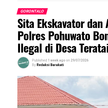
GORONTALO
Sita Ekskavator da
Polres Pohuwato Bo
Ilegal di Desa Terata
Published
1 week ago
on
29/07/2026
By
Redaksi Barakati