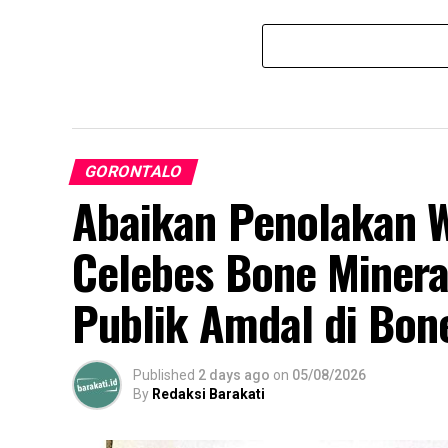
GORONTALO
Abaikan Penolakan W
Celebes Bone Minera
Publik Amdal di Bon
Published
2 days ago
on
05/08/2026
By
Redaksi Barakati