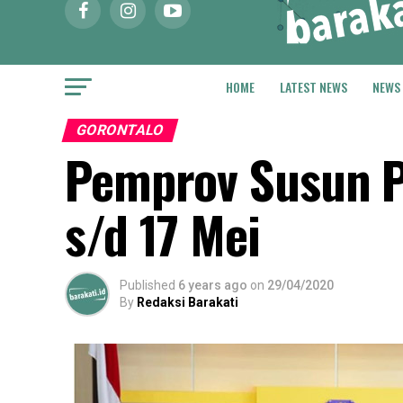
HOME
LATEST NEWS
NEWS
GORONTALO
Pemprov Susun P
s/d 17 Mei
Published
6 years ago
on
29/04/2020
By
Redaksi Barakati