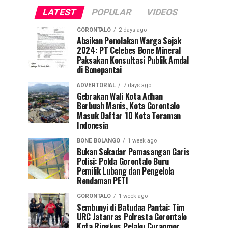
LATEST
POPULAR
VIDEOS
GORONTALO
2 days ago
Abaikan Penolakan Warga Sejak
2024: PT Celebes Bone Mineral
Paksakan Konsultasi Publik Amdal
di Bonepantai
ADVERTORIAL
7 days ago
Gebrakan Wali Kota Adhan
Berbuah Manis, Kota Gorontalo
Masuk Daftar 10 Kota Teraman
Indonesia
BONE BOLANGO
1 week ago
Bukan Sekadar Pemasangan Garis
Polisi: Polda Gorontalo Buru
Pemilik Lubang dan Pengelola
Rendaman PETI
GORONTALO
1 week ago
Sembunyi di Batudaa Pantai: Tim
URC Jatanras Polresta Gorontalo
Kota Ringkus Pelaku Curanmor