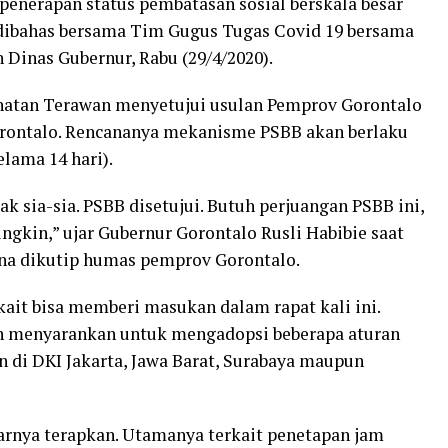
 penerapan status pembatasan sosial berskala besar
 dibahas bersama Tim Gugus Tugas Covid 19 bersama
 Dinas Gubernur, Rabu (29/4/2020).
ehatan Terawan menyetujui usulan Pemprov Gorontalo
rontalo. Rencananya mekanisme PSBB akan berlaku
elama 14 hari).
ak sia-sia. PSBB disetujui. Butuh perjuangan PSBB ini,
ngkin,” ujar Gubernur Gorontalo Rusli Habibie saat
na dikutip humas pemprov Gorontalo.
ait bisa memberi masukan dalam rapat kali ini.
pun menyarankan untuk mengadopsi beberapa aturan
n di DKI Jakarta, Jawa Barat, Surabaya maupun
tarnya terapkan. Utamanya terkait penetapan jam