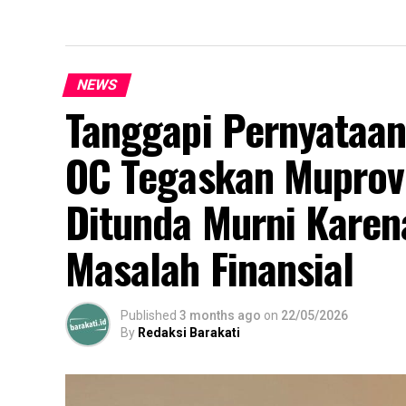
NEWS
Tanggapi Pernyataa
OC Tegaskan Muprov
Ditunda Murni Karen
Masalah Finansial
Published
3 months ago
on
22/05/2026
By
Redaksi Barakati