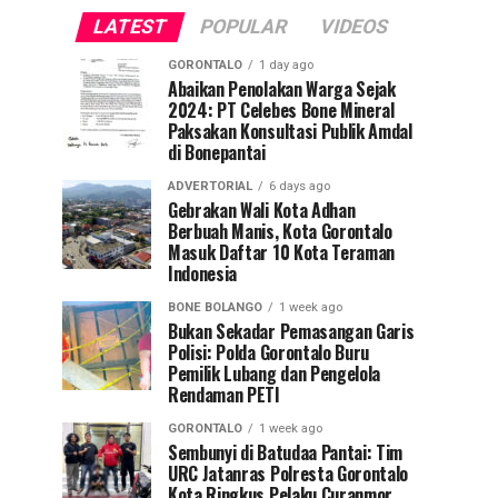
LATEST
POPULAR
VIDEOS
GORONTALO
1 day ago
Abaikan Penolakan Warga Sejak
2024: PT Celebes Bone Mineral
Paksakan Konsultasi Publik Amdal
di Bonepantai
ADVERTORIAL
6 days ago
Gebrakan Wali Kota Adhan
Berbuah Manis, Kota Gorontalo
Masuk Daftar 10 Kota Teraman
Indonesia
BONE BOLANGO
1 week ago
Bukan Sekadar Pemasangan Garis
Polisi: Polda Gorontalo Buru
Pemilik Lubang dan Pengelola
Rendaman PETI
GORONTALO
1 week ago
Sembunyi di Batudaa Pantai: Tim
URC Jatanras Polresta Gorontalo
Kota Ringkus Pelaku Curanmor