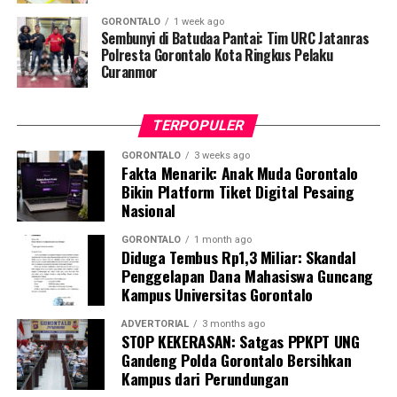
efektivitas, kepatutan, serta rasionalitas. Alasan
GORONTALO
1 week ago
Pemerintah Kabupaten Gorontalo bahwa “anggaran
Sembunyi di Batudaa Pantai: Tim URC Jatanras
sudah sesuai” karena kemampuan keuangan daerah
Polresta Gorontalo Kota Ringkus Pelaku
Curanmor
dikategorikan sedang, justru memperkuat dugaan bahwa
regulasi hanya dijadikan tameng, bukan pedoman.
TERPOPULER
Lebih memprihatinkan lagi, BPK menemukan
bahwa
Tim Evaluasi Rancangan Perda dan
GORONTALO
3 weeks ago
Fakta Menarik: Anak Muda Gorontalo
Rancangan Perbup APBD Provinsi Gorontalo
tidak
Bikin Platform Tiket Digital Pesaing
mengetahui bahwa matriks tindak lanjut APBD dan
Nasional
APBD-P Kabupaten Gorontalo belum sesuai
dengan
Permendagri Nomor 9 Tahun 2021
. Matriks
GORONTALO
1 month ago
Diduga Tembus Rp1,3 Miliar: Skandal
evaluasi tersebut bahkan diakui hanya dijalankan secara
Penggelapan Dana Mahasiswa Guncang
formalitas demi memperoleh nomor register Perda,
Kampus Universitas Gorontalo
tanpa pemeriksaan substansi yang sebenarnya.
ADVERTORIAL
3 months ago
STOP KEKERASAN: Satgas PPKPT UNG
Jika evaluasi hanya menjadi formalitas, reviu ditunda
Gandeng Polda Gorontalo Bersihkan
karena alasan waktu, dan anggaran tetap dijalankan
Kampus dari Perundungan
meski menyimpang dari evaluasi, publik pantas