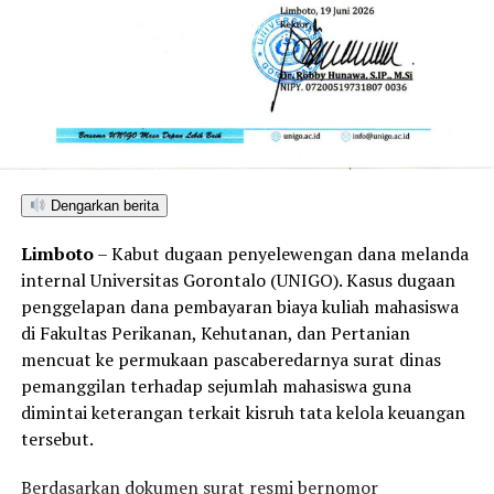
internal di tingkat yayasan maupun universitas
dilaporkan masih berada pada fase pendalaman intensif.
Pihak Universitas Gorontalo sendiri terpantau belum
mengeluarkan diktum keputusan ataupun kesimpulan
hukum apa pun terkait hasil investigasi yang dilakukan
oleh tim pemeriksa.
Dengarkan berita
Limboto
– Kabut dugaan penyelewengan dana melanda
internal Universitas Gorontalo (UNIGO). Kasus dugaan
penggelapan dana pembayaran biaya kuliah mahasiswa
di Fakultas Perikanan, Kehutanan, dan Pertanian
mencuat ke permukaan pascaberedarnya surat dinas
pemanggilan terhadap sejumlah mahasiswa guna
dimintai keterangan terkait kisruh tata kelola keuangan
tersebut.
Berdasarkan dokumen surat resmi bernomor