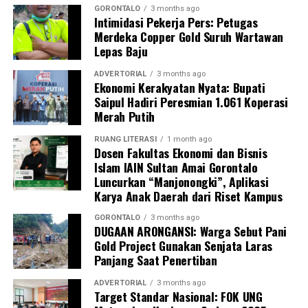
menduga adanya pembiaran terstruktur dalam tata
GORONTALO
3 months ago
Intimidasi Pekerja Pers: Petugas
kelola keuangan daerah, terutama pada pos belanja
Merdeka Copper Gold Suruh Wartawan
DPRD Kabupaten Gorontalo.
Lepas Baju
Menanggapi temuan tersebut,
Agung
ADVERTORIAL
3 months ago
Ekonomi Kerakyatan Nyata: Bupati
Bobihu
menyatakan siap melaporkan dugaan
Saipul Hadiri Peresmian 1.061 Koperasi
penyimpangan pengelolaan anggaran DPRD Kabupaten
Merah Putih
Gorontalo ke
Kejaksaan Agung
untuk diuji secara
hukum. Tindakan ini bukan dilandasi opini pribadi,
RUANG LITERASI
1 month ago
Dosen Fakultas Ekonomi dan Bisnis
melainkan berdasar pada dokumen resmi negara—
Islam IAIN Sultan Amai Gorontalo
Laporan Hasil Pemeriksaan BPK
—yang memiliki
Luncurkan “Manjonongki”, Aplikasi
kekuatan hukum dan pembuktian.
Karya Anak Daerah dari Riset Kampus
“Penegakan hukum diperlukan agar APBD tidak terus
GORONTALO
3 months ago
DUGAAN ARONGANSI: Warga Sebut Pani
diperlakukan sebagai ruang kompromi kepentingan
Gold Project Gunakan Senjata Laras
elit,” tegas Agung. Menurutnya, DPRD seharusnya
Panjang Saat Penertiban
menjadi contoh kepatuhan terhadap anggaran publik,
bukan justru pos paling longgar dan minim kontrol.
ADVERTORIAL
3 months ago
Target Standar Nasional: FOK UNG