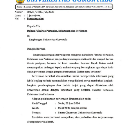
final.
“Sebaiknya tunggu saja prosesnya hingga tuntas. Nanti
pasti akan ada keterangan rilis resmi dari universitas
setelah seluruh tahapan pemeriksaan diselesaikan secara
menyeluruh,” tambah Robby secara diplomatis.
Sebagaimana diberitakan sebelumnya, isu miring
mengenai dugaan penggelapan dana di lingkungan
FPKP UNIGO pertama kali meledak ke publik
pascaberedarnya surat pemanggilan resmi dari birokrasi
kampus terhadap belasan mahasiswa. Pemanggilan
tersebut ditujukan untuk mencocokkan dokumen
kuitansi manual dengan data digital, menyusul adanya
gelombang laporan keberatan dari para mahasiswa yang
merasa dirugikan oleh pola penataan administrasi
keuangan di fakultas tersebut.
Hingga laporan berkala ini diturunkan, pos pemeriksaan