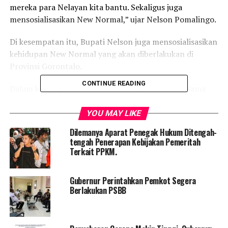
mereka para Nelayan kita bantu. Sekaligus juga
mensosialisasikan New Normal,” ujar Nelson Pomalingo.
Di kesempatan itu, Bupati Nelson juga mensosialisasikan
kehidupan New Normal yang akan diberlakukan di
Provinsi Gorontalo.
CONTINUE READING
Dalam kesempatan itu Nelson tampak bersama-sama
Danlanal Gorontalo, serta didampingi Sekda Gorontalo,
Hadijah U Tayeb, Kadis Kesehatan, dan Kadis
YOU MAY LIKE
Perhubungan Kabupaten Gorontalo dengan
Dilemanya Aparat Penegak Hukum Ditengah-
menggunakan Kapal Perang KAL milik TNI-AL. Di lokasi
tengah Penerapan Kebijakan Pemeritah
juga tampak hadir Walikota dan Wakil Walikota
Terkait PPKM.
Gorontalo.
Gubernur Perintahkan Pemkot Segera
Berlakukan PSBB
RELATED TOPICS:
PEMKAB GORONTALO
PSBB
UP NEXT
Nelson Ajak Warga Amalkan Nilai Moral dalam Pancasila