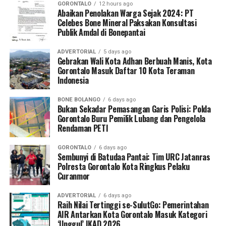
GORONTALO
12 hours ago
pada
Tunjangan Komunikasi Intensif
DPRD
perkembangan substansi perkara maupun hasil audit
Abaikan Penolakan Warga Sejak 2024: PT
Celebes Bone Mineral Paksakan Konsultasi
Kabupaten Gorontalo senilai Rp2.520.000.000,
investigasi yang tengah berjalan di tingkat yayasan.
Publik Amdal di Bonepantai
serta
Tunjangan Reses
sebesar Rp945.000.000. Bila
Pihak redaksi masih terus berupaya melakukan
dijumlahkan, potensi pembengkakan anggaran
ADVERTORIAL
5 days ago
korespondensi dan meminta konfirmasi resmi secara
mencapai miliaran rupiah—angka yang tidak bisa
Gebrakan Wali Kota Adhan Berbuah Manis, Kota
berimbang kepada jajaran Rektorat Universitas
Gorontalo Masuk Daftar 10 Kota Teraman
diabaikan begitu saja.
Indonesia
Gorontalo, Dekanat Fakultas Perikanan, Kehutanan, dan
Ini bukan lagi persoalan salah hitung. Ini menyangkut
Pertanian, serta Pengurus Yayasan Pendidikan Dulowo
BONE BOLANGO
6 days ago
keberanian mengabaikan aturan.
Limo Lopohalaa Gorontalo guna mendapatkan
Bukan Sekadar Pemasangan Garis Polisi: Polda
klarifikasi yang jernih.
Gorontalo Buru Pemilik Lubang dan Pengelola
Padahal
PP Nomor 18 Tahun 2017
Rendaman PETI
dan
Permendagri
Nomor 62 Tahun 2017
secara tegas mengatur bahwa
GORONTALO
6 days ago
pemberian hak keuangan pimpinan dan anggota DPRD
Sembunyi di Batudaa Pantai: Tim URC Jatanras
harus disesuaikan dengan klasifikasi kemampuan
Polresta Gorontalo Kota Ringkus Pelaku
Curanmor
keuangan daerah dan berlandaskan asas efisiensi,
efektivitas, kepatutan, serta rasionalitas. Alasan
ADVERTORIAL
6 days ago
Pemerintah Kabupaten Gorontalo bahwa “anggaran
Raih Nilai Tertinggi se-SulutGo: Pemerintahan
sudah sesuai” karena kemampuan keuangan daerah
AIR Antarkan Kota Gorontalo Masuk Kategori
‘Unggul’ IKAD 2026
dikategorikan sedang, justru memperkuat dugaan bahwa