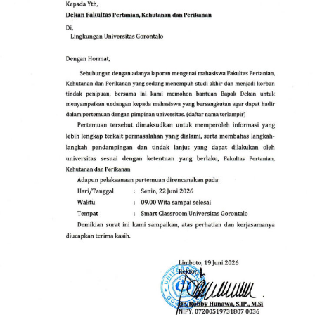
pasti akan ada keterangan rilis resmi dari universitas
setelah seluruh tahapan pemeriksaan diselesaikan secara
menyeluruh,” tambah Robby secara diplomatis.
Sebagaimana diberitakan sebelumnya, isu miring
mengenai dugaan penggelapan dana di lingkungan
FPKP UNIGO pertama kali meledak ke publik
pascaberedarnya surat pemanggilan resmi dari birokrasi
kampus terhadap belasan mahasiswa. Pemanggilan
tersebut ditujukan untuk mencocokkan dokumen
kuitansi manual dengan data digital, menyusul adanya
gelombang laporan keberatan dari para mahasiswa yang
merasa dirugikan oleh pola penataan administrasi
keuangan di fakultas tersebut.
Hingga laporan berkala ini diturunkan, pos pemeriksaan
internal di tingkat yayasan maupun universitas
dilaporkan masih berada pada fase pendalaman intensif.
Pihak Universitas Gorontalo sendiri terpantau belum