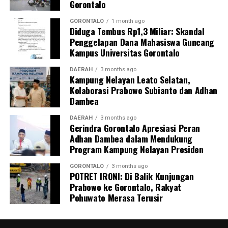
Gorontalo
Menanggapi temuan tersebut,
Agung
Bobihu
menyatakan siap melaporkan dugaan
GORONTALO
1 month ago
Diduga Tembus Rp1,3 Miliar: Skandal
penyimpangan pengelolaan anggaran DPRD Kabupaten
Penggelapan Dana Mahasiswa Guncang
Gorontalo ke
Kejaksaan Agung
untuk diuji secara
Kampus Universitas Gorontalo
hukum. Tindakan ini bukan dilandasi opini pribadi,
melainkan berdasar pada dokumen resmi negara—
DAERAH
3 months ago
Kampung Nelayan Leato Selatan,
Laporan Hasil Pemeriksaan BPK
—yang memiliki
Kolaborasi Prabowo Subianto dan Adhan
kekuatan hukum dan pembuktian.
Dambea
“Penegakan hukum diperlukan agar APBD tidak terus
DAERAH
3 months ago
Gerindra Gorontalo Apresiasi Peran
diperlakukan sebagai ruang kompromi kepentingan
Adhan Dambea dalam Mendukung
elit,” tegas Agung. Menurutnya, DPRD seharusnya
Program Kampung Nelayan Presiden
menjadi contoh kepatuhan terhadap anggaran publik,
bukan justru pos paling longgar dan minim kontrol.
GORONTALO
3 months ago
POTRET IRONI: Di Balik Kunjungan
Prabowo ke Gorontalo, Rakyat
Jika temuan BPK dibiarkan tanpa tindak lanjut hukum,
Pohuwato Merasa Terusir
pesan yang sampai ke publik sangat berbahaya: bahwa
penyimpangan anggaran cukup dijelaskan, tanpa perlu
dipertanggungjawabkan.