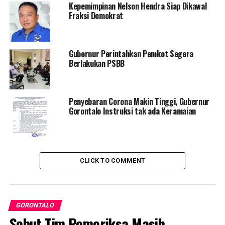
Kepemimpinan Nelson Hendra Siap Dikawal
Fraksi Demokrat
UP NEXT
DPRD Kabgor Bentuk Panja Covid-19
DON'T MISS
Thariq Modanggu: Data Penerima BLT jangan Sampai
Gubernur Perintahkan Pemkot Segera
Tumpang Tindih
Berlakukan PSBB
Penyebaran Corona Makin Tinggi, Gubernur
Gorontalo Instruksi tak ada Keramaian
CLICK TO COMMENT
GORONTALO
Sebut Tim Pemeriksa Masih