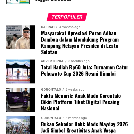
regulasi hanya dijadikan tameng, bukan pedoman.
TERPOPULER
Lebih memprihatinkan lagi, BPK menemukan
bahwa
Tim Evaluasi Rancangan Perda dan
DAERAH
3 months ago
Masyarakat Apresiasi Peran Adhan
Rancangan Perbup APBD Provinsi Gorontalo
tidak
Dambea dalam Mendukung Program
mengetahui bahwa matriks tindak lanjut APBD dan
Kampung Nelayan Presiden di Leato
APBD-P Kabupaten Gorontalo belum sesuai
Selatan
dengan
Permendagri Nomor 9 Tahun 2021
. Matriks
evaluasi tersebut bahkan diakui hanya dijalankan secara
ADVERTORIAL
3 months ago
Total Hadiah Rp60 Juta: Turnamen Catur
formalitas demi memperoleh nomor register Perda,
Pohuwato Cup 2026 Resmi Dimulai
tanpa pemeriksaan substansi yang sebenarnya.
Jika evaluasi hanya menjadi formalitas, reviu ditunda
GORONTALO
3 weeks ago
Fakta Menarik: Anak Muda Gorontalo
karena alasan waktu, dan anggaran tetap dijalankan
Bikin Platform Tiket Digital Pesaing
meski menyimpang dari evaluasi, publik pantas
Nasional
menduga adanya pembiaran terstruktur dalam tata
kelola keuangan daerah, terutama pada pos belanja
GORONTALO
3 months ago
Bukan Sekadar Hobi: Mods Mayday 2026
DPRD Kabupaten Gorontalo.
Jadi Simbol Kreativitas Anak Vespa