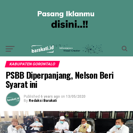
KABUPATEN GORONTALO
PSBB Diperpanjang, Nelson Beri
Syarat ini
Published
6 years ago
on
13/05/2020
By
Redaksi Barakati