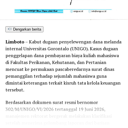
mengeluarkan diktum keputusan ataupun kesimpulan
hukum apa pun terkait hasil investigasi yang dilakukan
oleh tim pemeriksa.
Dengarkan berita
Limboto
– Kabut dugaan penyelewengan dana melanda
internal Universitas Gorontalo (UNIGO). Kasus dugaan
penggelapan dana pembayaran biaya kuliah mahasiswa
di Fakultas Perikanan, Kehutanan, dan Pertanian
mencuat ke permukaan pascaberedarnya surat dinas
pemanggilan terhadap sejumlah mahasiswa guna
dimintai keterangan terkait kisruh tata kelola keuangan
tersebut.
Berdasarkan dokumen surat resmi bernomor
302/M/UNIGO/VI/2026 tertanggal 19 Juni 2026,
manajemen rektorat bergerak melakukan klarifikasi
setelah menerima gelombang laporan dari barisan